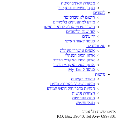
מבקרת האוניברסיטה
תקנון משמעת ופסקי דין
לימודים
רישום לאוניברסיטה
מידע למתעניינים בלימודים
חישוב סיכויי קבלה לתואר ראשון
לוח שנת הלימודים
ידיעונים
כניסה לאזור האישי
סגל ומינהלה
אגפים ומשרדי מינהלה
ארגון הסגל המנהלי
ארגון הסגל האקדמי הבכיר
ארגון הסגל האקדמי הזוטר
כניסה ל-My Tau
נגישות
נגישות בקמפוס
מניעה וטיפול בהטרדה מינית
הנחיות בדבר חוק חופש המידע
הצהרת נגישות
הגנת הפרטיות
תנאי שימוש
אוניברסיטת תל אביב
P.O. Box 39040, Tel Aviv 6997801