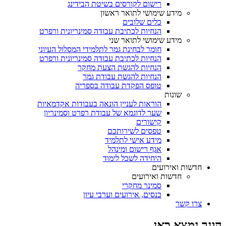
רישום לקורסים בשיטת הבידינג
מידע שימושי לתואר ראשון
כלים שלובים
הנחיות לכתיבת עבודה סמינריונית ורפרט
מידע שימושי לתואר שני
חומר לבחינת גמר לתלמידי המסלול העיוני
הנחיות לכתיבת עבודה סמינריונית ורפרט
הנחיות להגשת הצעת מחקר
הנחיות להגשת עבודת גמר
טופס הפקדת עבודה בספריה
שונות
הוראות לעניין הונאה בעבודות אקדמאיות
שער לדוגמא של עבודת רפרט וסמינריון
קישורים
טפסים לשירותכם
מידע אישי לתלמיד
אגף רישום ומינהל
היחידה לשכל לימוד
חדשות ואירועים
חדשות ואירועים
סמינר מחקרי
כנסים, אירועים וערבי עיון
צרו קשר
הינך נמצא כאן