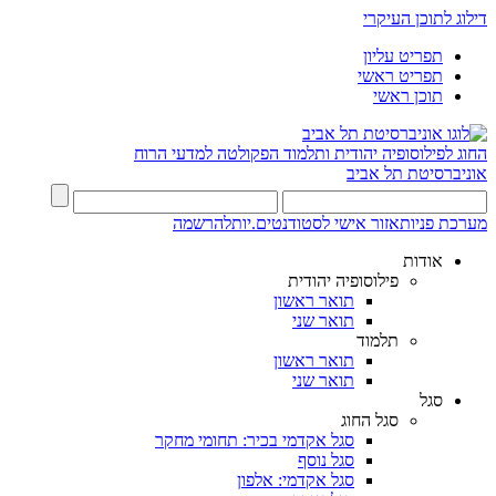
דילוג לתוכן העיקרי
תפריט עליון
תפריט ראשי
תוכן ראשי
החוג לפילוסופיה יהודית ותלמוד
הפקולטה למדעי הרוח
אוניברסיטת תל אביב
מערכת פניות
אזור אישי לסטודנטים.יות
להרשמה
אודות
פילוסופיה יהודית
תואר ראשון
תואר שני
תלמוד
תואר ראשון
תואר שני
סגל
סגל החוג
סגל אקדמי בכיר: תחומי מחקר
סגל נוסף
סגל אקדמי: אלפון