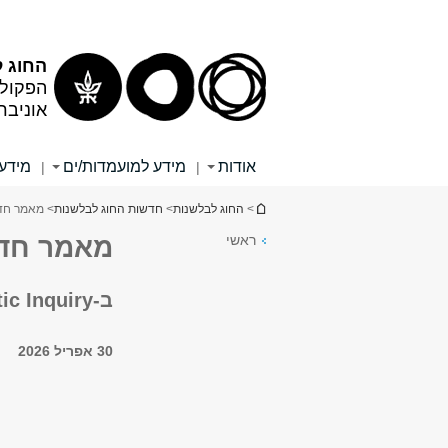
תוכן
תפריט
עליון
ראשי
החוג 
הפקולט
אוניבר
אודות
מידע למועמדות/ים
מידע 
|
|
הינך נמצא כאן
>
החוג לבלשנות
>
חדשות החוג לבלשנות
> מאמר חדש
ראשי
מאמר חדש
ב-Linguistic Inquiry
30 אפריל 2026