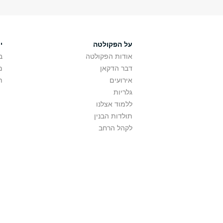
על הפקולטה
י
אודות הפקולטה
ב
דבר הדקאן
מ
אירועים
ת
גלריות
ללמוד אצלנו
תולדות הבנין
לקהל הרחב