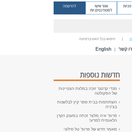
ניות
אזור אישי
להרשמה
לסטודנטים.יות
ה
חיפוש בכל האוניברסיטה
ו קשר
English
|
חדשות נוספות
מנדי קרטנר זוכה במלגת הצטיינות
של הפקולטה
השתתפות בבית ספר קיץ לבלשנות
בצ'כיה
פרופ' איה מלצר זכתה במענק הקרן
הלאומית למדע!
מאמר חדש של פרופ' טל סילוני