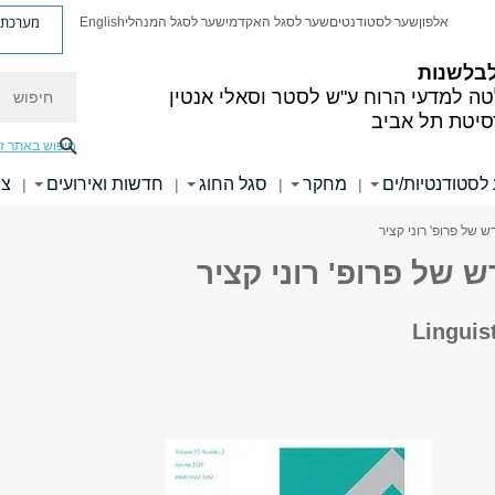
מערכת פ
אלפון
שער לסטודנטים
שער לסגל האקדמי
שער לסגל המנהלי
English
לבלשנות
חיפוש
ה למדעי הרוח
ע"ש לסטר וסאלי אנטין
סיטת תל אביב
חיפוש באתר ז
לסטודנטיות/ים
מחקר
סגל החוג
חדשות ואירועים
צר
|
|
|
|
 של פרופ' רוני קציר
 של פרופ' רוני קציר