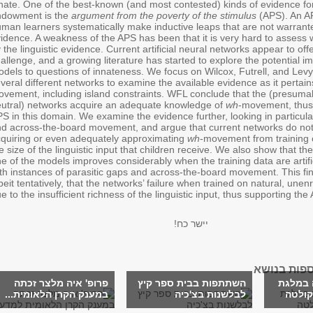
nate. One of the best-known (and most contested) kinds of evidence for
ndowment is the
argument from the poverty of the stimulus
(APS). An A
man learners systematically make inductive leaps that are not warranted
idence. A weakness of the APS has been that it is very hard to assess 
 the linguistic evidence. Current artificial neural networks appear to off
allenge, and a growing literature has started to explore the potential im
dels to questions of innateness. We focus on Wilcox, Futrell, and Levy
veral different networks to examine the available evidence as it pertai
vement, including island constraints. WFL conclude that the (presumabl
utral) networks acquire an adequate knowledge of
wh
-movement, thus
S in this domain. We examine the evidence further, looking in particula
d across-the-board movement, and argue that current networks do not
quiring or even adequately approximating
wh
-movement from training 
e size of the linguistic input that children receive. We also show that t
e of the models improves considerably when the training data are artifi
th instances of parasitic gaps and across-the-board movement. This fi
beit tentatively, that the networks’ failure when trained on natural, unen
e to the insufficient richness of the linguistic input, thus supporting the
יישר כח!
ספות בנושא
ה במלגת
השתתפות בבית ספר קיץ
פרופ' איה מלצר זכתה
קולטה
לבלשנות בצ'כיה
במענק הקרן הלאומית...