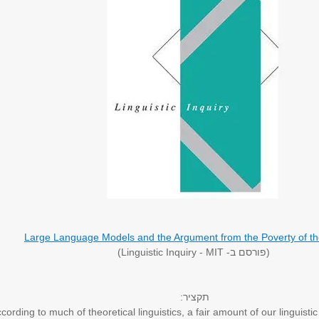
Large Language Models and the Argument from the Poverty of th
(פורסם ב- Linguistic Inquiry - MIT)
:תקציר
cording to much of theoretical linguistics, a fair amount of our linguisti