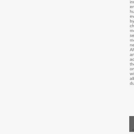
in
e
hu
ev
by
ch
mo
se
mo
ne
AP
an
ac
th
on
wi
al
du