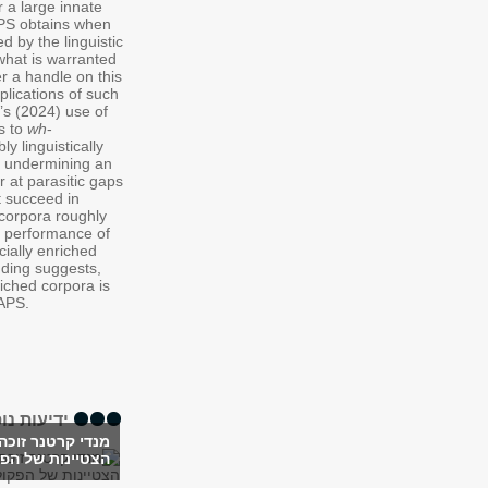
 a large innate
PS obtains when
 by the linguistic
what is warranted
er a handle on this
plications of such
’s (2024) use of
ns to
wh
-
y linguistically
 undermining an
r at parasitic gaps
 succeed in
corpora roughly
he performance of
cially enriched
nding suggests,
riched corpora is
 APS.
ידיעות נו
מנדי קרטנר זוכ
הצטיינות של הפ