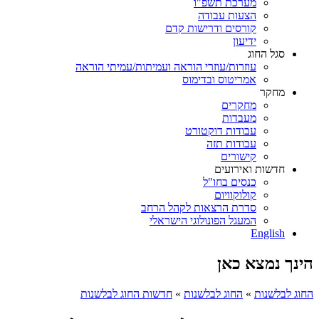
מערכת תשפ"ו
הצעות עבודה
קורסים ודרישות קדם
ידיעון
סגל החוג
עוזרות/עוזרי הוראה ועמיתות/עמיתי הוראה
אמריטוס ובדימוס
מחקר
מחקרים
מעבדות
עבודות דוקטורט
עבודות תזה
קישורים
חדשות ואירועים
כנסים בחו"ל
קולוקוויום
סדרת הרצאות לקהל הרחב
המעגל הפונולוגי הישראלי
English
הינך נמצא כאן
החוג לבלשנות
»
החוג לבלשנות
»
חדשות החוג לבלשנות