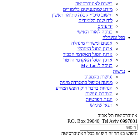
רישום לאוניברסיטה
מידע למתעניינים בלימודים
חישוב סיכויי קבלה לתואר ראשון
לוח שנת הלימודים
ידיעונים
כניסה לאזור האישי
סגל ומינהלה
אגפים ומשרדי מינהלה
ארגון הסגל המנהלי
ארגון הסגל האקדמי הבכיר
ארגון הסגל האקדמי הזוטר
כניסה ל-My Tau
נגישות
נגישות בקמפוס
מניעה וטיפול בהטרדה מינית
הנחיות בדבר חוק חופש המידע
הצהרת נגישות
הגנת הפרטיות
תנאי שימוש
אוניברסיטת תל אביב
P.O. Box 39040, Tel Aviv 6997801
חיפוש באתר זה
חיפוש בכל האוניברסיטה