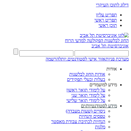
דילוג לתוכן העיקרי
תפריט עליון
תפריט ראשי
תוכן ראשי
החוג לבלשנות
הפקולטה למדעי הרוח
אוניברסיטת תל אביב
מערכת פניות
אזור אישי לסטודנטים.יות
להרשמה
אודות
אודות החוג לבלשנות
בעלות ובעלי תפקידים
מידע למועמדים
על לימודי תואר ראשון
על לימודי תואר שני
על לימודי תואר שלישי
מידע לסטודנטיות/ים
ניסויים (שעות מעבדה)
טפסים והנחיות
הנחיות לכתיבת עבודת מאסטר
מלגות