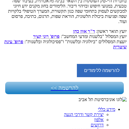
בחברות היי-טק העוסקות בין השאר בבינה מלאכותית, בעיבוד שפה
טבעית, במנועי חיפוש ובזיהוי דיבור. הלימודים בחוג מקנים ידע חיוני
למבקשים לעסוק בתחומי שפה כגון תקשורת, המערך הטיפולי בלקויות
שפה ופגיעות ביכולת הלשונית, הוראת שפות, תרגום, כתיבה, פרסום
ועוד.
יועץ תואר ראשון:
ד"ר אוון כהן
יועץ המסלול "בלשנות ומדעי המחשב":
פרופ' רוני קציר
יועצת המסלולים "ביולוגיה ובלשנות" ו"פסיכולוגיה ובלשנות":
פרופ' עינת
שיטרית
להרשמה ללימודים
להרשמה >>
מידע כללי
יצירת קשר ודרכי הגעה
אלפון
דרושים