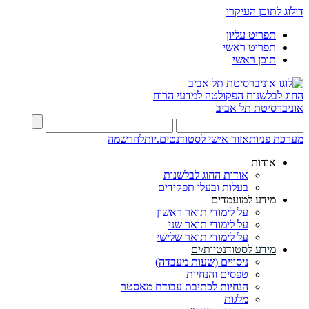
דילוג לתוכן העיקרי
תפריט עליון
תפריט ראשי
תוכן ראשי
החוג לבלשנות
הפקולטה למדעי הרוח
אוניברסיטת תל אביב
מערכת פניות
אזור אישי לסטודנטים.יות
להרשמה
אודות
אודות החוג לבלשנות
בעלות ובעלי תפקידים
מידע למועמדים
על לימודי תואר ראשון
על לימודי תואר שני
על לימודי תואר שלישי
מידע לסטודנטיות/ים
ניסויים (שעות מעבדה)
טפסים והנחיות
הנחיות לכתיבת עבודת מאסטר
מלגות