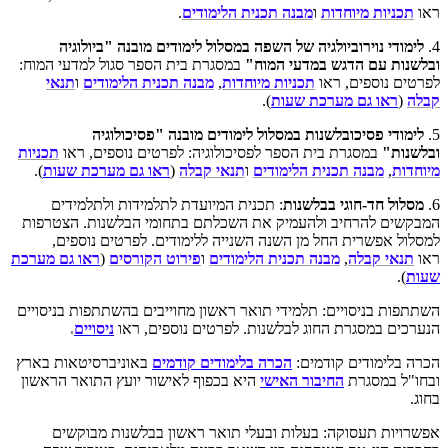
ראו
תכניות מיוחדות
ו
מבנה תכנית הלימודים
.
4.
לימודי נוירוביולגיה של השפה במסלול לימודים מובנה
"ביולוגיה
ובלשנות עם הדגש במדעי המוח"
במסגרת בית הספר סגול למדעי המוח:
לפרטים נוספים, ראו
תכניות מיוחדות
,
מבנה תכנית הלימודים
ו
תנאי
קבלה
(
ראו גם מערכת שעות
).
5.
לימודי פסיכובלשנות במסלול לימודים מובנה
"פסיכולוגיה
ובלשנות"
במסגרת בית הספר לפסיכולוגיה: לפרטים נוספים, ראו
תכניות
מיוחדות
,
מבנה תכנית הלימודים
ו
תנאי קבלה
(
ראו גם מערכת שעו
ת
).
6.
מסלול חד-חוגי בבלשנות
: תכנית המיועדת לתלמידות ולתלמידים
המבקשים להרחיב ולהעמיק את השכלתם בתחומי הבלשנות. הצטרפות
למסלול אפשרית החל מן השנה השנייה ללימודים. לפרטים נוספים,
ראו
תנאי קבלה
,
מבנה תכנית הלימודים
ו
פירוט הקורסים
(
ראו גם מערכת
שעות
).
השתתפות בניסויים: תלמידי תואר ראשון מחוייבים בהשתתפות בניסויים
הנערכים במסגרת החוג לבלשנות. לפרטים נוספים, ראו
ניסויים
.
הכרה בלימודים קודמים:
הכרה בלימודים קודמים
באוניברסיטאות בארץ
ובחו"ל במסגרת
החיבור האישי
היא בכפוף לאישור יועץ התואר הראשון
בחוג.
אפשרויות תעסוקה: בעלות ובעלי תואר ראשון בבלשנות מבוקשים