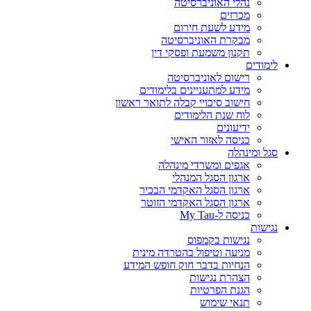
נהלי האוניברסיטה
מכרזים
מידע לשעת חירום
מבקרת האוניברסיטה
תקנון משמעת ופסקי דין
לימודים
רישום לאוניברסיטה
מידע למתעניינים בלימודים
חישוב סיכויי קבלה לתואר ראשון
לוח שנת הלימודים
ידיעונים
כניסה לאזור האישי
סגל ומינהלה
אגפים ומשרדי מינהלה
ארגון הסגל המנהלי
ארגון הסגל האקדמי הבכיר
ארגון הסגל האקדמי הזוטר
כניסה ל-My Tau
נגישות
נגישות בקמפוס
מניעה וטיפול בהטרדה מינית
הנחיות בדבר חוק חופש המידע
הצהרת נגישות
הגנת הפרטיות
תנאי שימוש