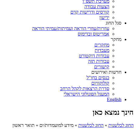
מערכת תשפ"ו
הצעות עבודה
קורסים ודרישות קדם
ידיעון
סגל החוג
עוזרות/עוזרי הוראה ועמיתות/עמיתי הוראה
אמריטוס ובדימוס
מחקר
מחקרים
מעבדות
עבודות דוקטורט
עבודות תזה
קישורים
חדשות ואירועים
כנסים בחו"ל
קולוקוויום
סדרת הרצאות לקהל הרחב
המעגל הפונולוגי הישראלי
English
הינך נמצא כאן
החוג לבלשנות
»
החוג לבלשנות
»
מידע למועמדות/ים
»
תואר ראשון