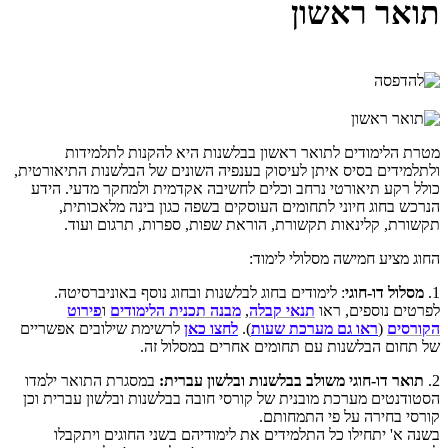
תואר ראשון
מטרת הלימודים לתואר ראשון בבלשנות היא להקנות לתלמידות
ולתלמידים בסיס איתן לעיסוק בענפיה השונים של הבלשנות התיאורטית,
כולל רקע תיאורטי נרחב וכלים לחשיבה אקדמית ולמחקר מדעי. הידע
הנרכש בחוג חיוני לתחומים העוסקים בשפה כגון בינה מלאכותית,
תקשורת, קלינאות תקשורת, הוראת שפות, ספרות, תרגום ועוד.
החוג מציע חמישה מסלולי לימוד:
1.
מסלול דו-חוגי
: לימודים בחוג לבלשנות ובחוג נוסף באוניברסיטה.
לפרטים נוספים, ראו
תנאי קבלה
,
מבנה תכנית הלימודים
ו
פירוט
הקורסים
(
ראו גם מערכת שעות
).
לחצו כאן
לרשימת שילובים אפשריים
של תחום הבלשנות עם תחומים אחרים במסלול זה.
2.
תואר דו-חוגי משולב בבלשנות ובלשון עברית:
במסגרת התואר ילמדו
הסטודנטים מערכת מובנית של קורסי חובה בבלשנות ובלשון עברית וכן
קורסי בחירה על פי התמחותם.
בשנה א' יתחילו כל התלמידים את לימודיהם בשני החוגים ויתקבלו