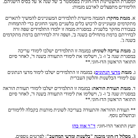
למסגרת ההצטיינות הדו-חוגית בסמסטר ב' של שנה א' על בסיס הישגיהם.
הלימודים מתפצלים לארבע מגמות:
א.
מגמת מחקר:
המגמה מיועדת לתלמידים המעוניינים להמשיך לתארים
מתקדמים ומעוניינים לרכוש כלים בלשניים משני החוגים כדי להתמחות
בעבודת מחקר בלשנית. במסגרת מגמה זו ילמדו התלמידים שפה זרה
לבחירתם ברמת מתחילים בשנה ב', ושפה זרה לבחירתם ברמת מתקדמים
בשנה ג'.
ב.
מגמת עריכה לשונית
:
במגמה זו התלמידים ישלבו לימודי עריכה
במסגרת שנה ב' ו- ג', וישלימו את לימודי התעודה בשנה ד', לאחר סיום
התואר הראשון הדו-חוגי.**
ג.
מגמת
מדעי הנתונים
:
במגמה זו התלמידים ישלבו לימוד מדעי הנתונים
עם לימודי הבלשנות והלשון העברית
ד.
מגמת תעודת הוראה:
במגמה זו התלמידים ישלבו לימודי תעודת הוראה
במסגרת שנה ב' ו- ג', וישלימו את לימודי התעודה בשנה ד', לאחר סיום
התואר הראשון הדו-חוגי.**
** תעודת ההוראה והתעודה בעריכה לשונית מותנות בקבלה ללימודים
ובתשלום נוסף.
יועץ התואר הדו-חוגי:
ד"ר אוון כהן
3.
מסלול דו-חוגי מובנה
"בלשנות ומדעי המחשב"
: לפרטים נוספים,