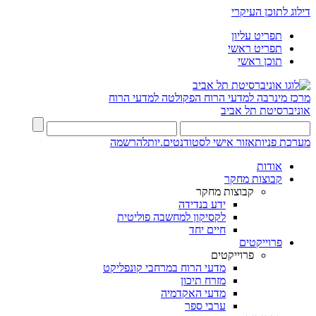
דילוג לתוכן העיקרי
תפריט עליון
תפריט ראשי
תוכן ראשי
מרכז מינרבה למדעי הרוח
הפקולטה למדעי הרוח
אוניברסיטת תל אביב
מערכת פניות
אזור אישי לסטודנטים.יות
להרשמה
אודות
קבוצות מחקר
קבוצות מחקר
ידע בנדידה
לקסיקון למחשבה פוליטית
חיים יחד
פרוייקטים
פרוייקטים
מדעי הרוח במרחבי קונפליקט
מזרח תיכון
מדעי האקדמיה
ערבי ספר