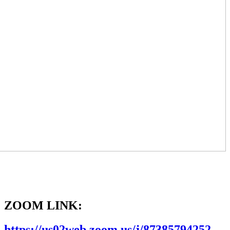
ZOOM LINK:
https://us02web.zoom.us/j/87385794252