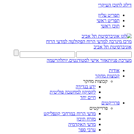
דילוג לתוכן העיקרי
תפריט עליון
תפריט ראשי
תוכן ראשי
מרכז מינרבה למדעי הרוח
הפקולטה למדעי הרוח
אוניברסיטת תל אביב
מערכת פניות
אזור אישי לסטודנטים.יות
להרשמה
אודות
קבוצות מחקר
קבוצות מחקר
ידע בנדידה
לקסיקון למחשבה פוליטית
חיים יחד
פרוייקטים
פרוייקטים
מדעי הרוח במרחבי קונפליקט
מזרח תיכון
מדעי האקדמיה
ערבי ספר