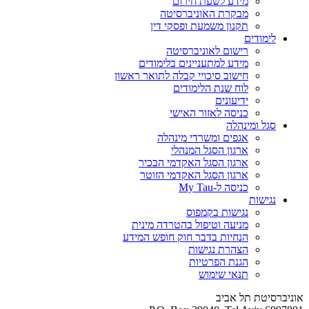
מידע לשעת חירום
מבקרת האוניברסיטה
תקנון משמעת ופסקי דין
לימודים
רישום לאוניברסיטה
מידע למתעניינים בלימודים
חישוב סיכויי קבלה לתואר ראשון
לוח שנת הלימודים
ידיעונים
כניסה לאזור האישי
סגל ומינהלה
אגפים ומשרדי מינהלה
ארגון הסגל המנהלי
ארגון הסגל האקדמי הבכיר
ארגון הסגל האקדמי הזוטר
כניסה ל-My Tau
נגישות
נגישות בקמפוס
מניעה וטיפול בהטרדה מינית
הנחיות בדבר חוק חופש המידע
הצהרת נגישות
הגנת הפרטיות
תנאי שימוש
אוניברסיטת תל אביב