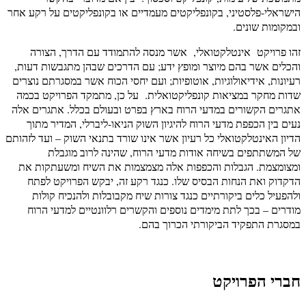
הישראלי-פלסטיני, בקונפליקטים מעמדיים או בקונפליקטים על רקע אחר
ובמקומות שונים.
זהו פרויקט אינטלקטואלי, אשר מנסה להתמודד עם הדרך, הצורה
והכלים אשר בהם מיוצר ומופץ ידע; עם הדרכים שבהן מתגבשות דעות,
רעיונות, אידיאולוגיות, אוטופיות; ועם יחסי הכוח אשר במסגרתם נוצרים
שדות מחקר במציאות קונפליקטואלית. על כן, מתמקד הפרויקט בכמה
אתגרים הקשורים במדעי הרוח בארץ בפרט ובעולם בכלל. אתגרים אלה
נעים בין הכפפת מדעי הרוח להיגיון השוק הניאו-ליברלי, המדיר מתוך
הדיון האינטלקטואלי כל רעיון אשר אינו שורד בתנאי השוק – ועד לזהותם
של המשתתפים בשיחה אודות מדעי הרוח, שהינה לרוב מוגבלת
ומצומצמת. הגבלות והכפפות אלה מצמצמות את השיח ומשעתקות את
הדקדוק ואת הנחות הבסיס שלו. כנגד רקע זה, יבקש הפרויקט לפתח
ולהפעיל כלים ביקורתיים כנגד צורות שיח מקבובלות ולהנכיח קולות
מודרים – בכך לתת מימדים נוספים והקשרים רלוונטיים למדעי הרוח
במסגרת התפקיד הביקורתי הכרוך בהם.
חברי הפרויקט