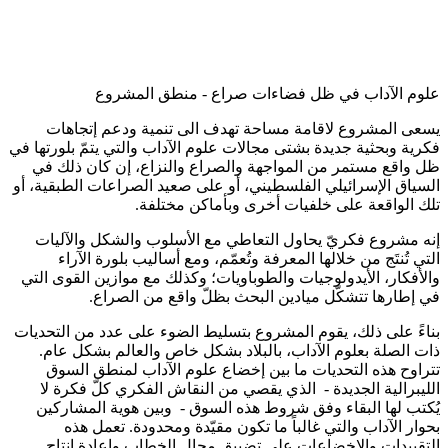
علوم الآداب في ظل فضاءات صراع - منطق المشروع
يسعى المشروع لاقامة مساحة تهدف الى تنمية ودعم إتجاهات
فكرية وبحثية جديدة بشتى مجالات علوم الآداب والتي يتمّ بلورتها في
ظل واقع مستمر من المواجهة والصراع والنزاع، إن كان ذلك في
السياق الإسرائيلي الفلسطيني، أو على صعيد الصراعات الطبقية، أو
تلك الواقعة على خلفيات أخرى وبأماكن مختلفة.
إنه مشروع فكريّ يحاول التعاطي مع الأسلوب والشكل والآليات
التي تُنتَج من خلالها المعرفة وتُعمّم، ومع أساليب بلورة الآراء
والأفكار، الأيدولوجيات والطوباويات؛ وكذلك مع موازين القوى التي
في إطارها تتشكّل ميادين البحث بظلّ واقع من الصراع.
بناءً على ذلك، يقوم المشروع بتسليط الضوء على عدد من التحديات
ذات الصلة بعلوم الآداب، بالبلاد بشكل خاص والعالم بشكل عام.
تتراوح هذه التحديات ما بين إخضاع علوم الآداب لمنطق السوق
الليبرالية الجديدة - الذي يقصي من النقاش الفكري كلّ فكرة لا
يُكتب لها البقاء وفق شروط هذه السوق - وبين هوية المشاركين
بحوار الآداب والتي غالباً ما تكون مقيّدة ومحدودة. تعمل هذه
التقييدات والإخضاعات على تضييق مجال الخطاب وإعادة إنتاج