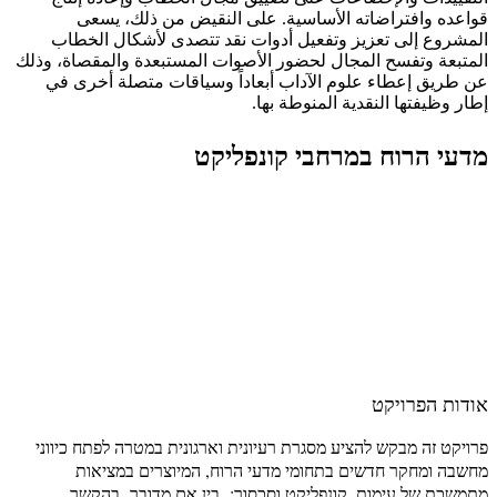
قواعده وافتراضاته الأساسية. على النقيض من ذلك، يسعى
المشروع إلى تعزيز وتفعيل أدوات نقد تتصدى لأشكال الخطاب
المتبعة وتفسح المجال لحضور الأصوات المستبعدة والمقصاة، وذلك
عن طريق إعطاء علوم الآداب أبعاداً وسياقات متصلة أخرى في
إطار وظيفتها النقدية المنوطة بها.
מדעי הרוח במרחבי קונפליקט
אודות הפרויקט
פרויקט זה מבקש להציע מסגרת רעיונית וארגונית במטרה לפתח כיווני
מחשבה ומחקר חדשים בתחומי מדעי הרוח, המיוצרים במציאות
מתמשכת של עימות, קונפליקט וסכסוך: בין אם מדובר בהקשר