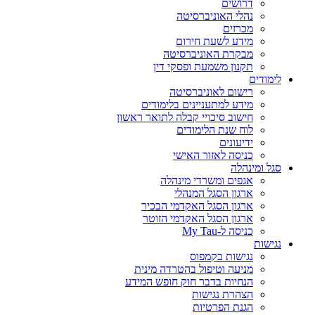
דרושים
נהלי האוניברסיטה
מכרזים
מידע לשעת חירום
מבקרת האוניברסיטה
תקנון משמעת ופסקי דין
לימודים
רישום לאוניברסיטה
מידע למתעניינים בלימודים
חישוב סיכויי קבלה לתואר ראשון
לוח שנת הלימודים
ידיעונים
כניסה לאזור האישי
סגל ומינהלה
אגפים ומשרדי מינהלה
ארגון הסגל המנהלי
ארגון הסגל האקדמי הבכיר
ארגון הסגל האקדמי הזוטר
כניסה ל-My Tau
נגישות
נגישות בקמפוס
מניעה וטיפול בהטרדה מינית
הנחיות בדבר חוק חופש המידע
הצהרת נגישות
הגנת הפרטיות