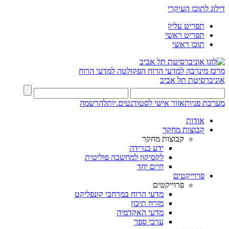
דילוג לתוכן העיקרי
תפריט עליון
תפריט ראשי
תוכן ראשי
מרכז מינרבה למדעי הרוח
הפקולטה למדעי הרוח
אוניברסיטת תל אביב
מערכת פניות
אזור אישי לסטודנטים.יות
להרשמה
אודות
קבוצות מחקר
קבוצות מחקר
ידע בנדידה
לקסיקון למחשבה פוליטית
חיים יחד
פרוייקטים
פרוייקטים
מדעי הרוח במרחבי קונפליקט
מזרח תיכון
מדעי האקדמיה
ערבי ספר