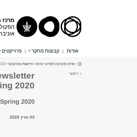
תוכן
תפריט
עליון
ראשי
מרכז מ
הפקולט
אוניבר
אודות
קבוצות מחקר
פרוייקטים
|
|
הינך נמצא כאן
>
מרכז מינרבה למדעי הרוח
>
חדשות ואירועים
> Minerva Humanities Center Newsletter Spring 2020
ראשי
wsletter
ing 2020
 Spring 2020
03 מרץ 2020