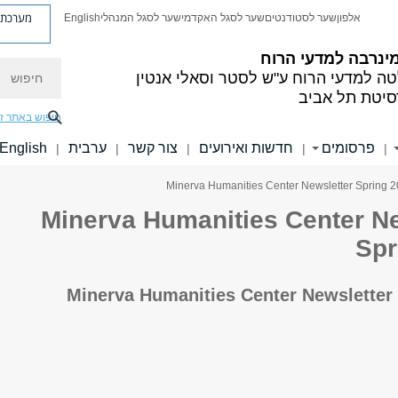
מערכת פ
אלפון
שער לסטודנטים
שער לסגל האקדמי
שער לסגל המנהלי
English
ינרבה למדעי הרוח
חיפוש
ה למדעי הרוח
ע"ש לסטר וסאלי אנטין
סיטת תל אביב
חיפוש באתר ז
פרסומים
חדשות ואירועים
צור קשר
ערבית
English
|
|
|
|
|
Minerva Humanities Center Ne
Spr
Minerva Humanities Center Newsletter