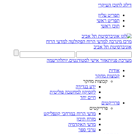
דילוג לתוכן העיקרי
תפריט עליון
תפריט ראשי
תוכן ראשי
מרכז מינרבה למדעי הרוח
הפקולטה למדעי הרוח
אוניברסיטת תל אביב
מערכת פניות
אזור אישי לסטודנטים.יות
להרשמה
אודות
קבוצות מחקר
קבוצות מחקר
ידע בנדידה
לקסיקון למחשבה פוליטית
חיים יחד
פרוייקטים
פרוייקטים
מדעי הרוח במרחבי קונפליקט
מזרח תיכון
מדעי האקדמיה
ערבי ספר