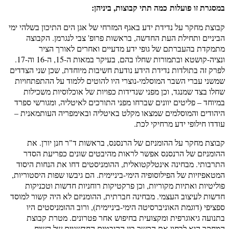
במסגרת זו פועלות כמה תתי קבוצות, ביניהן:
קבוצת מחקר על נדידת ידע באגף המזרחי של אגן הים התיכון בשלהי ימי
הביניים ותחילת העת החדשה, בראשות פרופ' צבי לנגרמן. הקבוצה
מתמקדת בהעברתם של גופי ידע מדעיים ואחרים לאורך הציר
ונציה-קושטא ובתמורות שחלו בהם, בעיקר במאות ה-15, ה-16 וה-17.
לפרק זה בתולדות נדידת הידע נודעת חשיבות מיוחדת, שכן שני הצדדים
שמשני עברי השבר המוסלמי-נוצרי היו להוטים ללמוד על ההתפתחויות
שחלו בצד שמנגד, וכן מפני שנדידות כפויות של אוכלוסיות משכילות
במיוחד – פליטים יוונים שברחו מפני התורכים לאיטליה, ומגורשי ספרד
היהודים והמוסלמים שמצאו מקלט באיטליה ובאימפריה העותמאנית –
עודדו חילופי ידע מרחיקי לכת.
קבוצת מחקר על ההומניזם של הרנסנס, בראשות ד"ר חנן יורן. את
ההומניזם של הרנסנס אפשר לראות מהיבטים שונים כפריעת הסדר
התרבותי. מבחינה אינטלקטואלית, ההומניסטים דחו את הנחות היסוד
המטאפיזיות של הפילוסופיה הימי-ביניימית. הם גיבשו שפות היסטוריות,
פוליטיות ואתיות מקוריות, וכן פרקטיקות רוחניות חדשות וטכניקות
חדשות לעיצוב העצמי. מבחינה חברתית, ההומניזם לא היה קשור למוסד
ספציפי (דוגמת האוניברסיטה הימי-ביניימית), ורוב ההומניסטים היו
בתנועה גיאוגרפית ומקצועית בחיפוש אחר פטרונים. מטרת קבוצת
המחקר היא לבחון את הקשר בין ההיבטים החדשניים של השיח