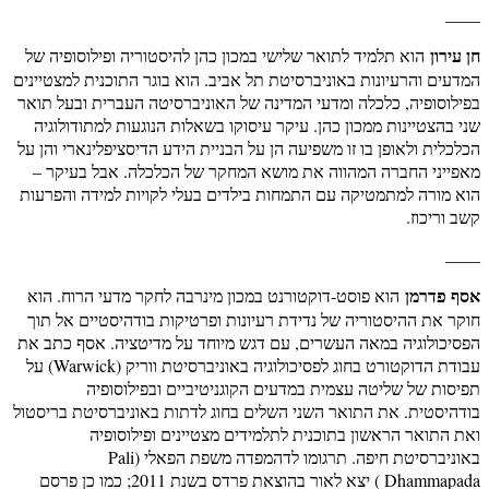
____
חן עירון
הוא תלמיד לתואר שלישי במכון כהן להיסטוריה ופילוסופיה של
המדעים והרעיונות באוניברסיטת תל אביב. הוא בוגר התוכנית למצטיינים
בפילוסופיה, כלכלה ומדעי המדינה של האוניברסיטה העברית ובעל תואר
שני בהצטיינות ממכון כהן. עיקר עיסוקו בשאלות הנוגעות למתודולוגיה
הכלכלית ולאופן בו זו משפיעה הן על הבניית הידע הדיסציפלינארי והן על
מאפייני החברה המהווה את מושא המחקר של הכלכלה. אבל בעיקר –
הוא מורה למתמטיקה עם התמחות בילדים בעלי לקויות למידה והפרעות
קשב וריכוז.
____
אסף פדרמן
הוא פוסט-דוקטורנט במכון מינרבה לחקר מדעי הרוח. הוא
חוקר את ההיסטוריה של נדידת רעיונות ופרטיקות בודהיסטיים אל תוך
הפסיכולוגיה במאה העשרים, עם דגש מיוחד על מדיטציה. אסף כתב את
עבודת הדוקטורט בחוג לפסיכולוגיה באוניברסיטת ווריק (Warwick) על
תפיסות של שליטה עצמית במדעים הקוגניטיביים ובפילוסופיה
בודהיסטית. את התואר השני השלים בחוג לדתות באוניברסיטת בריסטול
ואת התואר הראשון בתוכנית לתלמידים מצטיינים ופילוסופיה
באוניברסיטת חיפה. תרגומו לדהמפדה משפת הפאלי (Pali
Dhammapada ) יצא לאור בהוצאת פרדס בשנת 2011; כמו כן פרסם