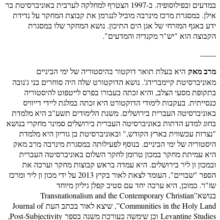
במדעים ובפילוסופיה. ב-1997 הצטרף למחלקה לערבית באוניברסיטת בר
אילן. במסגרת מרכז מינרבה מוביל לנגרמן את קבוצת המחקר על נדידת
ידע באגף המזרחי של אגן הים התיכון. נושא המחקר שלו במסגרת
הקבוצה הוא "יש"ר מקנדיה והמדעים".
____
מרב מאק
היא בעלת תואר דוקטור בהיסטוריה של ימי הביניים
מאוניברסיטת קיימברידג'. נושא הדוקטורט שלה היה סוחרים בני ג'נובה
בתקופת מסעי הצלב, והיא זכתה בעבורו בפרס לייטפוט להיסטוריה
כנסייתית. בעקבות לימודי הדוקטורט היא זכתה במלגת ליידי דייוויס
באוניברסיטה העברית בירושלים. משנת הלימודים תשע"ב היא מלמדת
בחוג למדע הדתות באוניברסיטה העברית בירושלים סמינר מחקרי בנושא
"נצרות עכשווית בארץ הקודש," ובאוניברסיטת בן גוריון היא מלמדת
היסטוריה של ימי הביניים. בנוסף לפעילותה במסגרת מינרבה מרב מאק
היא עמיתת מחקר במכון טרומן לחקר השלום באוניברסיטה העברית
ובמכון ון ליר בירושלים. היא עמדה בראש קבוצות מחקר וערכה את
הספר "שבויים", העומד לצאת לאור בקיץ 2013 על ידי מכון ון ליר ומרכז
שז"ר. כמוכן, היא ערכה יחד עם סטיב קפלן גיליון מיוחד
בנושא”Transnationalism and the Contemporary Christian
Communities in the Holy Land”, שיצא לאור בכתב העת Journal of
Levantine Studies וכן שימשה כעורכת משנה בספר Post-Subjectivity,