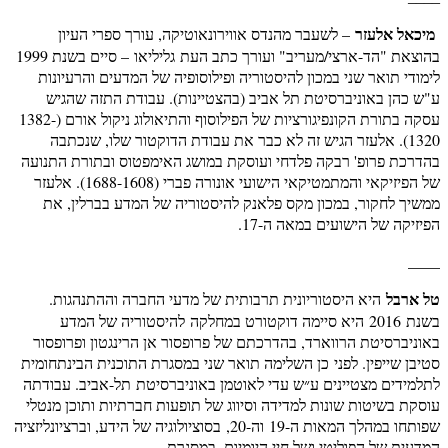
מיכאל אלעזר
– לשעבר מהנדס אווירונאוטיקה, עורך ספרי העיון
בהוצאת "הד-ארצי/מעריב" ועורך כתב העת גליליאו – סיים בשנת 1999
לימודי תואר שני במכון להיסטוריה ופילוסופיה של המדעים והרעיונות
ע"ש כהן באוניברסיטת תל אביב (בהצטיינות). עבודת התזה שהגיש
עסקה בתורת הקונפיגורציות של הפילוסוף והתיאולוג ניקול אורם (1382-
1320). אלעזר הגיש זה לא כבר את עבודת הדוקטור שלו, שנכתבה
בהדרכת פרופ' רבקה פלדחי ועוסקת במושג האימפטוס ובתורת התנועה
של הפיזיקאי והמתמטיקאי הישועי אונורה פברי (1688-1608). אלעזר
ממשיך לחקור, במכון מקס פלאנק להיסטוריה של המדע בברלין, את
הפיזיקה של הישועים במאה ה-17.
____
טל ארבל
היא היסטוריונית תרבותית של מדעי החברה וההתנהגות.
בשנת 2016 היא סיימה דוקטורט במחלקה להיסטוריה של המדע
באוניברסיטת הרווארד, בהדרכתם של פרופסור אן הרינגטון ופרופסור
סטיבן שייפין. לפני כן השלימה תואר שני במסגרת התוכנית הבינתחומית
לתלמידים מצטיינים ע״ש עדי לאוטמן באוניברסיטת תל-אביב. עבודתה
עוסקת בשיטות שונות למדידה וסיווג של תופעות חברתיות ותוכן מנטלי
שפותחו במהלך המאות ה-19 וה-20, בסוציולוגיה של הידע, וברציונליזציה
המדעית של הפוליטי ושל חיי היומיום. במסגרת