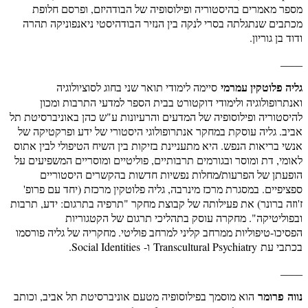
מספר מאמרים בהיסטוריה ופילוסופיה של הבודהיזם, ופרסם חלופת
מכתבים שנתגלתה בסרי לנקה בין הנזיר הבודהיסטי ניאנפוניקה תהרה
ודוד בן גוריון.
____
גליה פלוטקין עמרמי
סיימה לימודי תואר שני בחוג לסוציולוגיה
ואנתרופולוגיה ולימודי דוקטורט בבית הספר למדעי התרבות ומכון
להיסטוריה ופילוסופיה של המדעים והרעיונות ע"ש כהן באוניברסיטת תל
אביב. גליה עוסקת במחקר אנתרופולוגי היסטורי של ידע ופרקטיקה של
אנשי בריאות הנפש. היא מתעניינת בזיקות בין השיח הטיפולי לבין אתוס
לאומי, דת ומוסר ובגורמים תרבותיים, פוליטיים ומוסריים המשפיעים על
הופעתן של הפרעות/מחלות נפשיות חדשות בהקשרים היסטוריים
ספציפיים. במסגרת מרכז מינרבה, גליה פלוטקין מרכזת (יחד עם פרופ'
ז'וזה ברונר) את פעילותה של קבוצת מחקר "תרפיה בתרגום: ידע, תרבות
ובפוליטיקה". מחקרה עוסק בתהליכי תרגום של הקטגוריות
הפסיכו-טיפוליות ממרחב קליני למרחב פוליטי. מחקריה של גליה פורסמו
בכתבי עת Transcultural Psychiatry ו- Social Identities.
____
נווה פרומר
הוא מוסמך בפילוסופיה מטעם אוניברסיטת תל אביב, וכותב