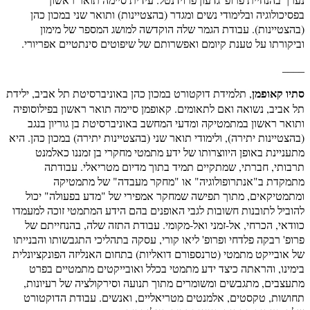
בפסיכולוגיה ובלימודי נשים ומגדר (בהצטיינות) ותואר שני במכון כהן
(בהצטיינות). עבודת הגמר שלה הוקדשה למושג המספר של מימון
וביקורתו על טענת קיומם ואפשרותם של שיפוטים סינתטיים אפריורי.
____
סתיו קאופמן
, תלמידת דוקטורט במכון כהן באוניברסיטת תל אביב, ילידת
תל אביב, נשואה ואם לתאומים. קאופמן סיימה תואר ראשון בפילוסופיה
ותואר ראשון במתמטיקה ומדעי המחשב באוניברסיטת בן גוריון בנגב
(בהצטיינות יתירה), ולימודי תואר שני (בהצטיינות יתירה) במכון כהן. היא
מתעניינת באופן היווצרותו של ידע מתמטי מחקרי בן זמננו כאלמנט
תרבותי, חברתי, שמתקיים תמיד בתוך מדיום מטריאלי. עבודתה
מתמקדת ב"אנתרופולוגיה" או "מחקר מעבדה" של מתמטיקה
ומתמטיקאים, מתוך תפישה שמחקר אמפירי של "מדע בפעולה" יכול
להוביל לתובנות חשובות לגבי האופנים בהם הידע המתמטי זוכה למעמדו
כוודאי, הכרחי, אל-זמני ואל-מקומי. עבודת התזה שלה, בהנחייתם של
פרופ' רבקה פלדחי ופרופ' ליאו קורי, עסקה בתהליכי התגבשותו והבנייתו
של אובייקט מתמטי (טרנספורם דואליות) בתחום האנליזה הפונקציונלית
בימינו, והראתה כיצד ידע מתמטי בכלל ואובייקטים מתמטיים בפרט
מתעצבים, מתגבשים ומשומרים מתוך תנועה וסירקולציה של רעיונות,
תחושות, טקסטים, אלמנטים מטריאליים, ואנשים. עבודת הדוקטורט