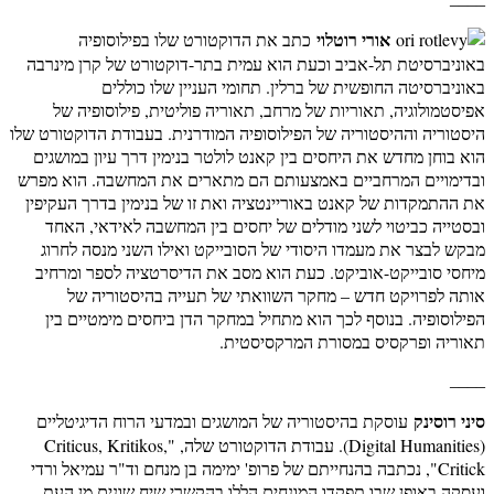
אורי רוטלוי
כתב את הדוקטורט שלו בפילוסופיה
באוניברסיטת תל-אביב וכעת הוא עמית בתר-דוקטורט של קרן מינרבה
באוניברסיטה החופשית של ברלין. תחומי העניין שלו כוללים
אפיסטמולוגיה, תאוריות של מרחב, תאוריה פוליטית, פילוסופיה של
היסטוריה וההיסטוריה של הפילוסופיה המודרנית. בעבודת הדוקטורט שלו
הוא בוחן מחדש את היחסים בין קאנט לולטר בנימין דרך עיון במושגים
ובדימויים המרחביים באמצעותם הם מתארים את המחשבה. הוא מפרש
את ההתמקדות של קאנט באוריינטציה ואת זו של בנימין בדרך העקיפין
ובסטייה כביטוי לשני מודלים של יחסים בין המחשבה לאידאי, האחד
מבקש לבצר את מעמדו היסודי של הסובייקט ואילו השני מנסה לחרוג
מיחסי סובייקט-אוביקט. כעת הוא מסב את הדיסרטציה לספר ומרחיב
אותה לפרויקט חדש – מחקר השוואתי של תעייה בהיסטוריה של
הפילוסופיה. בנוסף לכך הוא מתחיל במחקר הדן ביחסים מימטיים בין
תאוריה ופרקסיס במסורת המרקסיסטית.
____
סיני רוסינק
עוסקת בהיסטוריה של המושגים ובמדעי הרוח הדיגיטליים
(Digital Humanities). עבודת הדוקטורט שלה, "Criticus, Kritikos,
Critick", נכתבה בהנחייתם של פרופ' ימימה בן מנחם וד"ר עמיאל ורדי
ועסקה באופן שבו תפקדו המונחים הללו בהקשרי שיח שונים מן העת