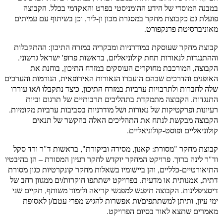
במבנה המוסדי של הידע ההומניסטי בפרט והאקדמי בכלל. הקבוצה
פועלת גם כקבוצת מחקר במסגרת מכון ון-ליר, וכן בשיתוף עם עמיתים
מאוניברסיטת פרנקפורט.
קבוצת מחקר שעוסקת במודרניות ומבקריה במזרח התיכון: ההתקבלות
וההתנגדות לנאורות תחת קולוניאליזם, בראשות פרופ' ישראל גרשוני.
הקבוצה, המורכבת מחוקרים העוסקים במזרח התיכון, בוחנת את
האופנים והדרכים שבהם הועברו הנאורות האירופאית, הנורמות והערכים
שלה לחברות ולתרבויות ערביות במזרח התיכון, כיצד נתקבלו ו/או עוררו
התנגדות. הקבוצה מתמקדת בתהליכים תרבותיים של תרגום וביות
רעיונות ופרקטיקות של נאורות ושל מודרניות בסביבות ערביות מקומיות.
הקבוצה מבקשת לנתח את התהליכים האלה בהקשר של תנאים
קולוניאליים ופוסט-קולוניאליים.
קבוצת מחקר "מסורת: קאנון, מסירה וביקורת", בראשות ד"ר ורד סקל
וד"ר לינה ברוך. פרויקט המחקר יוקדש לחקר רעיון המסורת – הן בהיבטיו
התיאורטיים-כלליים, והן ביישומיו בשאלות מחקר קונקרטיות כגון מסורת
דתית, אמנותית או מדעית. בפרויקט ישתתפו חוקרות/ים ממגוון רחב של
דיסציפלינות. הקבוצה תיפגש למפגשי קריאה ולימוד משותף, תקיים שני
ימי עיון, ותיתן למשתתפים/ות אפשרות להגיש מפרי עטם/ן לאסופת
מאמרים שתצא לאור בסיום הפרויקט.