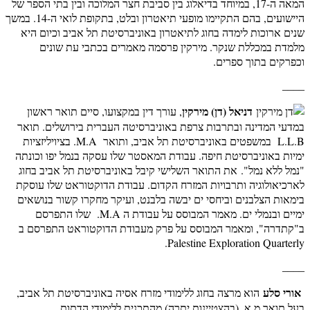
המאה ה-17, במיוחד בדיאלוג בין סביבת חצר המלוכה ובין בתי הספר של
היישועים, בהם התקיימו מופעי תיאטרון ובלט, בתקופת לואי ה-14. במשך
שנים ארוכות לימדה בחוג לתיאטרון באוניברסיטת תל אביב וכיום היא
מלמדת במכללת שנקר. מירקין פרסמה מאמרים בכתבי עת שונים
וכפרקים בתוך ספרים.
____
דניאל (דן) מירקין
, עורך דין במקצועו, סיים תואר ראשון
במדעי המדינה ובתרבות צרפת באוניברסיטה העברית בירושלים. תואר
L.L.B במשפטים באוניברסיטת תל אביב, ותואר M.A. בציויליזציות
ימיות באוניברסיטת חיפה. עבודת המאסטר שלו עסקה בנמל יפו וכונתה
"נמל ללא נמל". את התואר השלישי קיבל באוניברסיטת תל אביב בחוג
לארכיאולוגיה ותרבויות המזרח הקדום. עבודת הדוקטוראט שלו עוסקת
בימאות הצלבנים וביחסי ים יבשה בלבנט, ועיקר מחקרו קשור בנושאים
ימיים ובנמלי ים. מאמר המבוסס על עבודת ה M.A. שלו התפרסם
ב"קתדרה", ומאמר המבוסס על פרק מעבודת הדוקטוראט התפרסם ב
Palestine Exploration Quarterly.
____
אורי סלע
הוא מרצה בחוג ללימודי מזרח אסיה באוניברסיטת תל אביב,
בעל תואר מ.א. (בהצטיינות יתרה) מהתכנית ללימודי הדתות