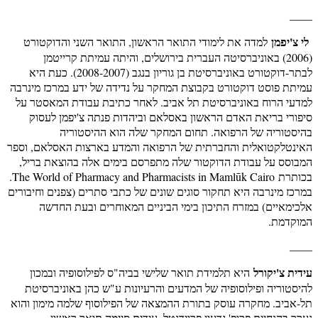
____
לי צ'יפמן
למדה את לימודי התואר הראשון, התואר השני והדוקטורט
(2006) באוניברסיטה העברית בירושלים, והיתה עמיתת קרייטמן
לבתר-דוקטורט באוניברסיטת בן גוריון בנגב (2008-2007). כעת היא
עמיתת פוסט דוקטורט בקבוצת המחקר על נדידה של ידע במרכז מינרבה
למדעי הרוח באוניברסיטת תל אביב. לאחר כתיבת עבודת המאסטר על
סיפורי בריאת האדם הראשון באסלאם וביהדות פנתה צ'יפמן לעסוק
בהיסטוריה של הרפואה. תחום המחקר שלה הוא ההיסטוריה
האינטלקטואלית והחברתית של הרפואה והמדע בארצות האסלאם, וספר
המבוסס על עבודת הדוקטור שלה מתפרסם בימים אלה בהוצאת בריל,
בכותרת The World of Pharmacy and Pharmacists in Mamlūk Cairo.
במרכז מינרבה היא תחקור סוגים שונים של כתבי סתרים (צפנים וחיבורים
אלכימאיים) במזרח התיכון בימי הביניים המאוחרים ובעת החדשה
המוקדמת.
____
עידית צ'יקורל
היא תלמידת תואר שלישי בביה"ס לפילוסופיה ובמכון
להיסטוריה ופילוסופיה של המדעים והרעיונות ע"ש כהן באוניברסיטת
תל-אביב. מחקרה עוסק בתורת ההמצאה של הפילוסוף שלמה מימון והוא
נערך בהנחיית פרופ' גדעון פרוידנטל. עידית סיימה תואר ראשון