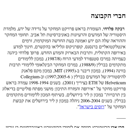
חברי הקבוצה
, העומדת בראש פרויקט המחקר על נדידה של ידע, מלמדת
רבקה פלדחי
היסטוריה של המדעים והרעיונות באוניברסיטת תל אביב. תחומי המחקר
וההוראה שלה הם ידע ואמונה בעת החדשה המוקדמת, זרמים
אינטלקטואליים ברנסנס, קופרניקוס וגליליאו בהקשרם, חינוך למדע
באירופה הקתולית, ותרבות הבארוק והמדע החדש. פרופ' פלדחי כיהנה
כעמיתה במרכז סטנפורד למדעי הרוח (1987/8), במכון ללימודים
מתקדמים בברלין (1988/9), במרכז המחקר הבינלאומי ללימודי תרבות
בווינה (1994), במכון דיבנר ב-MIT (1995), במכון מקס פלאנק
להיסטוריה של המדעים בברלין ( 2005-6;1997) וב-Collegium
Helveticum של ETH בציריך (2001). בשנים 1998-1994 עמדה בראש
פרויקט מחקר על "אירופה והמזרח התיכון: מושגי מפתח פוליטיים בדיאלוג
בין תרבויות" במכון ון ליר בירושלים, בשיתוף המכון ללימודים מתקדמים
בברלין. בשנים 2006-2004 ניהלה במכון ון ליר בירושלים את קבוצת
המחקר על "
רוסים בישראל
".
____
קרן אבו
הרשקוביץ סיימה את לימודי הדוקטורט באוניברסיטת בן גוריון,