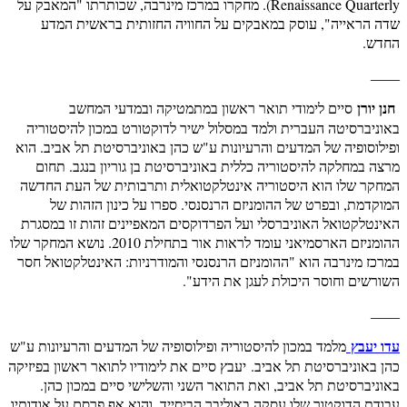
Renaissance Quarterly). מחקרו במרכז מינרבה, שכותרתו "המאבק על
שדה הראייה", עוסק במאבקים על החוויה החזותית בראשית המדע
החדש.
____
חנן יורן
סיים לימודי תואר ראשון במתמטיקה ובמדעי המחשב
באוניברסיטה העברית ולמד במסלול ישיר לדוקטורט במכון להיסטוריה
ופילוסופיה של המדעים והרעיונות ע"ש כהן באוניברסיטת תל אביב. הוא
מרצה במחלקה להיסטוריה כללית באוניברסיטת בן גוריון בנגב. תחום
המחקר שלו הוא היסטוריה אינטלקטואלית ותרבותית של העת החדשה
המוקדמת, ובפרט של ההומניזם הרנסנסי. ספרו על כינון הזהות של
האינטלקטואל האוניברסלי ועל הפרדוקסים המאפיינים זהות זו במסגרת
ההומניזם הארסמיאני עומד לראות אור בתחילת 2010. נושא המחקר שלו
במרכז מינרבה הוא "ההומניזם הרנסנסי והמודרניות: האינטלקטואל חסר
השורשים וחוסר היכולת לעגן את הידע".
____
עדו יעבץ
מלמד במכון להיסטוריה ופילוסופיה של המדעים והרעיונות ע"ש
כהן באוניברסיטת תל אביב. יעבץ סיים את לימודיו לתואר ראשון בפיזיקה
באוניברסיטת תל אביב, ואת התואר השני והשלישי סיים במכון כהן.
עבודת הדוקטור שלו עסקה באוליבר הביסייד, והוא אף פרסם על אודותיו