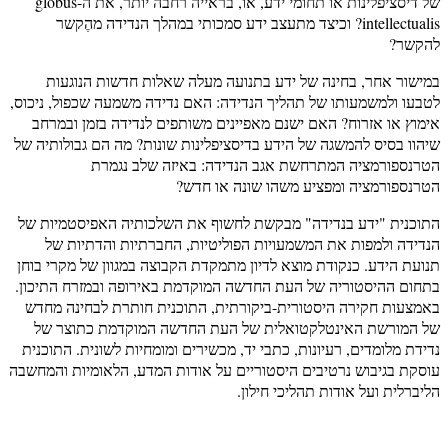
של דיסציפלינות או תחומי ידע, או, בראייה רחבה יותר, את ה-globus
intellectualis? וכיצד מתעצב ידע סמכותי במהלך הנדידה מהֶקשר
להקשר?
במישור אחר, בחינה של ידע בתנועה מעלה שאלות חדשות הנוגעות
לטבעו ולמשמעותו של תהליך הנדידה: האם נדידה משמעה שכפול, ניכוס,
אימוץ או אזרוח? האם ישנם מאפיינים משותפים לנדידה בזמן ובמרחב
שיהוו בסיס להמשגה של הידע בדיסציפלינות שונות? מה הם גבולותיה של
הטרנספורמציה המתרחשת אגב הנדידה: באיזה שלב נגמרת
הטרנספורמציה ומפציע משהו שונה או חדש?
התוכנית "ידע בנדידה" מבקשת לחשוף את השלכותיה האפיסטמיות של
הנדידה ולמפות את המשמעויות הפוליטיות, החברתיות והדתיות של
תנועת הידע. כנקודת מוצא לדיון מתמקדת הקבוצה במגוון של מקרי בוחן
בתחום ההיסטוריה של העת החדשה המוקדמת באירופה ובמזרח התיכון.
באמצעות חקירה היסטורית-ביקורתית, התוכנית חותרת לבחינה מחדש
של המורשת האינטלקטואלית של העת החדשה המוקדמת כתוצר של
נדידת מלומדים, רעיונות, כתבי יד, מכשירים ומומחיות לשונית. התוכנית
עוסקת בגיבוש נרטיבים היסטוריים על אודות המדע, הלאומיות והמחשבה
הליברלית ועל אודות תהליכי חילון.