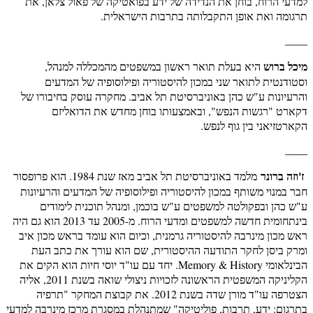
למדעי הרוח, בוחן את הנדידה של ידע בפואטיקה של פאול צלאן, את
תרגומה ואת אופן התקבלותה בתרבות הישראלית.
____
מיכל ברוש
היא בעלת תואר ראשון במשפטים מהמכללה למנהל,
וסטודנטית לתואר שני במכון להיסטוריה ופילוסופיה של המדעים
והרעיונות ע"ש כהן באוניברסיטת תל אביב. מחקרה עוסק בחיבורו של
דקארט "רגשות הנפש", ובאמצעותו בוחן מחדש את הדואליזם
הקארטזיאני בין גוף לנפש.
____
ז'וזה ברונר
מלמד באוניברסיטת תל אביב מאז שנת 1984. הוא פרופסור
חבר במנוי משותף במכון להיסטוריה ופילוסופיה של המדעים והרעיונות
ע"ש כהן ובפקולטה למשפטים ע"ש בוכמן, ומנהל תוכנית לימודים
בינתחומית חדשה למשפטים ומדעי הרוח. מ-2005 עד 2013 הוא גם היה
ראש מכון מינרבה להיסטוריה גרמנית, וכיום הוא עומד בראש מכון איב
ומרק ביסן לחקר התודעה ההיסטורית, שם הוא עורך את כתב העת
הבינלאומי Memory & History. יחד עם עו"ד יוסי חיות הוא הקים את
הקליניקה המשפטית הראשונה לזכויות ניצולי שואה בשנת 2011, אליה
הצטרפה עו"ד מורן שדה בשנת 2012. את קבוצת המחקר "תרפיה
בתרגום: ידע, תרבות, פוליטיקה" שמתנהלת במסגרת מרכז מינרבה למדעי