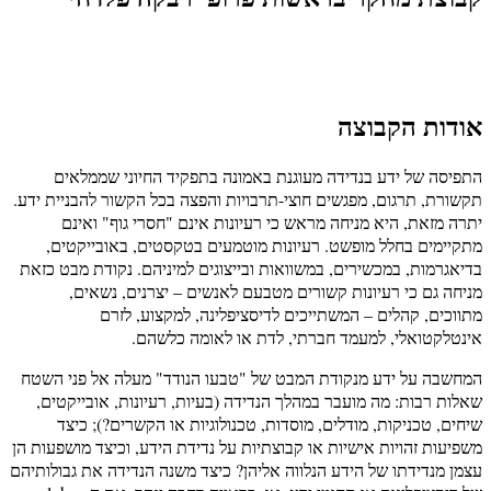
אודות הקבוצה
התפיסה של ידע בנדידה מעוגנת באמונה בתפקיד החיוני שממלאים
תקשורת, תרגום, מפגשים חוצי-תרבויות והפצה בכל הקשור להבניית ידע.
יתרה מזאת, היא מניחה מראש כי רעיונות אינם "חסרי גוף" ואינם
מתקיימים בחלל מופשט. רעיונות מוטמעים בטקסטים, באובייקטים,
בדיאגרמות, במכשירים, במשוואות ובייצוגים למיניהם. נקודת מבט כזאת
מניחה גם כי רעיונות קשורים מטבעם לאנשים – יצרנים, נשאים,
מתווכים, קהלים – המשתייכים לדיסציפלינה, למקצוע, לזרם
אינטלקטואלי, למעמד חברתי, לדת או לאומה כלשהם.
המחשבה על ידע מנקודת המבט של "טבעו הנודד" מעלה אל פני השטח
שאלות רבות: מה מועבר במהלך הנדידה (בעיות, רעיונות, אובייקטים,
שיחים, טכניקות, מודלים, מוסדות, טכנולוגיות או הקשרים?); כיצד
משפיעות זהויות אישיות או קבוצתיות על נדידת הידע, וכיצד מושפעות הן
עצמן מנדידתו של הידע הנלווה אליהן? כיצד משנה הנדידה את גבולותיהם