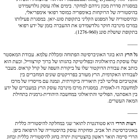
במסגרת סדרת מכון נידהם למחקר. בימים אלה עוסק גולדשמידט
בהיסטוריה של הרוקחות באימפריה כמוסד רפואי אימפריאלי,
ובהיסטוריה של המפגש הקליני בתקופת סונג-יואן. במסגרת פעילותו
במרכז מינרבה חוקר גולדשמידט את ההעברה בזמן של ידע רפואי
בתקופת שושלת סונג (1276-960).
____
גל הרץ
הוא בוגר האוניברסיטה הפתוחה ומכללת עלמא. עבודת המאסטר
שלו עוסקת בתיאולוגיה ובפוליטיקה בהגותו של ברוך קורצווייל, וכעת הוא
כותב את עבודת הדוקטור שלו על ביקורת השפה של קרל קראוס. מעבר
לעבודתו האקדמית, הרץ מעורב בפרויקטים שונים המחברים בין
אקטיביזם פוליטי לבין תיאוריה ביקורתית, ונמנה עם מייסדיו של מרכז
למחשבה דו-לאומית. במסגרת מרכז מינרבה עוסק הרץ במעברים של ידע
בין האסתטי, הפוליטי והתיאולוגי במחשבה היהודית-גרמנית בתחילת
המאה העשרים.
____
רעות הררי
היא סטודנטית לתואר שני במחלקה להיסטוריה כללית
באוניברסיטת תל אביב, ומחקרה עוסק בהיסטוריה של הרפואה ביפן.
הררי סיימה תואר ראשון בהצטיינות יתרה בחוג להיסטוריה כללית ובחוג