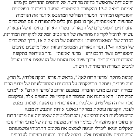
והיסטורית שתאפשר בחינה מחודשת של היחסים ההדדיים בין מדע
ואמנות במאה ה-17 בהקשרם ההיסטורי: הופעת הריבונות הפוליטית
והסובייקט המודרני. המערך הפוליטי המתגבש איתגר את הנורמות
המדעיות והאמנותיות, אך בו בזמן נתן כלים להתמודדות עם המשברים
החברתיים והפוליטיים של הבארוק. בטווח הארוך, בחינה זו של הבארוק
עשויה להוביל לקריאה מחודשת של הנראטיב המקובל למקורות המודרנה,
כסדרה של "מטאמורפוזות" מהרנסנס של המאה ה-16, דרך המשברים
של המאה ה-17, ועד הנאורות. המטאמורפוזות האלו מייצגים נתיבים
היסטוריים אשר דרכם ידע – מדעי ואמנותי – נדד באירופה בתקופה
המודרנית המוקדמת, ובכך שינה את זהותם של הנושאים אותו והוביל
לגיבוש תצורות תרבותיות חדשות.
קבוצת מחקר "מדעי הרוח לאן?", בראשות פרופ' רבקה פלדחי, גל הרץ,
ונווה פרומר, עוסקת ברפלקסיה על התכנים והמתודולוגיות של מדעי הרוח,
ובמידה רבה גם מדעי החברה, במובנם הרחב כ"מדעי האדם" או "מדעי
הביקורת". היא בוחנת את המיסוד האקדמי של תחומים אלה, ומיקומם
נוכח הזירה הפוליטית, הכלכלית, והתרבותית בתקופות שונות. במבט
לעבר, הקבוצה עוסקת במחקר גנאלוגי אודות התגבשות מבנה
הדיסציפלינות האוניברסיטאי, והפרובלמטיקה שאיפיינה את מדעי הרוח
הן בתוכו והן מחוצה לו. במימד ההווה, מוצעת בחינה של מדעי הרוח נוכח
האקלים הניאו-ליברלי הנוטה לצמצם את מקומם התרבותי ומשמעותם
הביקורתית שלתחומים אלה. במבט לעתיד, נבחנים רעיונות לעדכונים