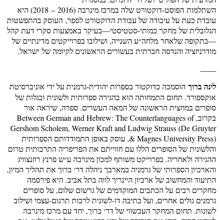
השתלמות הפוסט-דוקטורט שלה במרכז מינרבה (2016 – 2018) היא
עובדת כעת על עיבודה של עבודת הדוקטורט לספר, העוסק בהתפשטות
הגלובלית של מחקר כמותי-סטטיסטי—בעיקר באמצעות סקרי דעת קהל
—בתקופה שלאחר מלחה״ע השנייה, ושילובו בפרוייקטים מדינתיים של
מודרניזציה והנדסה חברתית בעשורים הראשונים לקיומה של ישראל.
____
לינה ברוך
הוסמכה כדוקטור בספרות יהודית-גרמנית על ידי אוניברסיטת
אוקספורד. תחום התמחותה הוא בהגירה ספרותית ולשונית ובגלות של
סופרים במחצית הראשונה של המאה העשרים. ספרה, שיראה אור
בקרוב, Between German and Hebrew: The Counterlanguages of
Gershom Scholem, Werner Kraft and Ludwig Strauss (De Gruyter
& Magnes University Press), עוסק באופן התמודדותם הספרותית
והלשונית של הסופרים הללו עם חווייתם את הפריפריה התרבותית טרום
ההגירה ולאחריה. בפרוייקט משותף למכון מינרבה ע״ש פרנץ רוזנצוויג
והארכיון הספרותי של גרמניה במארבך ניהלה דר׳ ברוך את תהליך המיון,
התיעוד והמחשוב של ארכיון היינריך לווה בתל אביב. היא פירסמה
מחקרים רבים על הכתבים המוקדמים של גרשום שלום, על סופרים
גרמנים גולים אחרים, ועל כתיבה דו-לשונית לרבות תרגום-עצמי ושילוב
לשונות. תחום המחקר העכשווי של דר׳ ברוך, יחד עם מרכז מינרבה