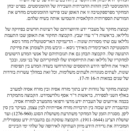
ההומניסטי לבין הזהות החברתית השבירה של ההומניסטים. בפרט יבחן
המחקר מפרספקטיבה זו את האופן שבו פירשו ההומניסטים מחדש את
המורשת הספרותית הקלאסית והטמיעו אותה בשיח שלהם.
קבוצת מחקר על מעברי ידע והיווצרותם של רעיונות חדשים בפיזיקה של
גליליאו, בראשות ד"ר עדו יעבץ. הקבוצה תחקור את האופן שבו התעמת
גלילאו עם שתי מסורות שונות – הדינמיקה האריסטוטלית מחד גיסא
והסטטיקה הארכימדית מאידך גיסא – וגיבש מהן ולעומתן את פיזיקת
התנועה שלו. הקבוצה תבחן גם את תגובותיהם של אנשי המדע הישועים
למחקריו של גלילאו ואת התייחסותו שלו למחקריהם של בני זמנו, ובכך
תאיר את חילופי הידע התוססים שהתרחשו בשדה המדע בין תפיסות
שונות, לעתים מנוגדות ולעתים משלימות, וכל זאת במהלך עשרות בודדות
של שנים במאות ה-16 וה-17.
קבוצת מחקר על נוודות ידע בתוך מזרח אסיה ובין מזרח אסיה למערב
באלף השני לספירה, בראשות ד"ר אסף גולדשמידט. הקבוצה מתמקדת
בכמה אירועים של העברת ידע מדעי ורפואי מהמערב למזרח אסיה,
ובהעברת ידע שכזה בין תרבויות מזרח אסייתיות לבין עצמן, בעיקר בין סין
ליפן. מסגרת הזמן של המחקר משתרעת משושלת הסונג (1276-960) ועד
שושלת הצ'ינג (1911-1644). הקבוצה עוסקת גם בהעברת ידע טמפורלית,
המזכירה את נדידת הידע מיוון העתיקה לאירופה של שלהי ימי הביניים