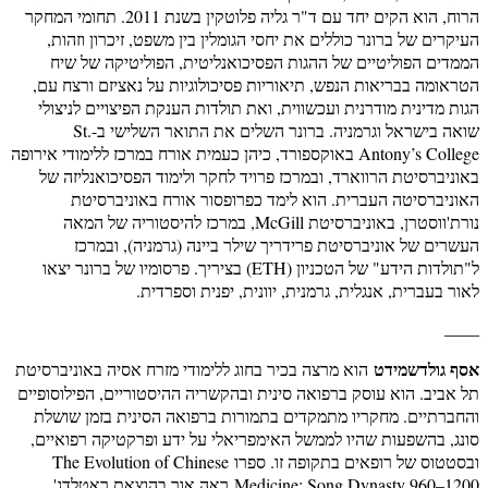
הרוח, הוא הקים יחד עם ד"ר גליה פלוטקין בשנת 2011. תחומי המחקר
העיקרים של ברונר כוללים את יחסי הגומלין בין משפט, זיכרון וזהות,
הממדים הפוליטיים של ההגות הפסיכואנליטית, הפוליטיקה של שיח
הטראומה בבריאות הנפש, תיאוריות פסיכולוגיות על נאציזם ורצח עם,
הגות מדינית מודרנית ועכשווית, ואת תולדות הענקת הפיצויים לניצולי
שואה בישראל וגרמניה. ברונר השלים את התואר השלישי ב-St.
Antony’s College באוקספורד, כיהן כעמית אורח במרכז ללימודי אירופה
באוניברסיטת הרווארד, ובמרכז פרויד לחקר ולימוד הפסיכואנליזה של
האוניברסיטה העברית. הוא לימד כפרופסור אורח באוניברסיטת
נורת'ווסטרן, באוניברסיטת McGill, במרכז להיסטוריה של המאה
העשרים של אוניברסיטת פרידריך שילר ביינה (גרמניה), ובמרכז
ל"תולדות הידע" של הטכניון (ETH) בציריך. פרסומיו של ברונר יצאו
לאור בעברית, אנגלית, גרמנית, יוונית, יפנית וספרדית.
____
אסף גולדשמידט
הוא מרצה בכיר בחוג ללימודי מזרח אסיה באוניברסיטת
תל אביב. הוא עוסק ברפואה סינית ובהקשריה ההיסטוריים, הפילוסופיים
והחברתיים. מחקריו מתמקדים בתמורות ברפואה הסינית בזמן שושלת
סונג, בהשפעות שהיו לממשל האימפריאלי על ידע ופרקטיקה רפואיים,
ובסטטוס של רופאים בתקופה זו. ספרו The Evolution of Chinese
Medicine: Song Dynasty 960–1200 ראה אור בהוצאת ראטלדג'