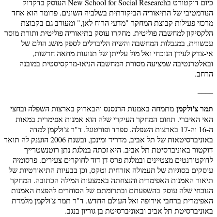
כיום דוקטורט בNew School for Social Research העוסק בדקדוק
הנורמטיבי של התיאוריה הביקורתית בשלביה השונים. פרומר הוא אחד
מרכזי פעילות קבוצת המחקר "מדעי הרוח לאן," ומעורב גם בקבוצת
הלקסיקון למחשבה פוליטית. מחקרו עוסק בתיאוריה פוליטית ותורת מוסר
עכשווית, במגבלות המחשבה והשיח הליברלים לספק מושג הולם של
אי-צדק לעידן הנוכחי ואל מול עלייתן של תנועות מחאה חדשות,
ובאלטרנטיבה שמציעה מסורת המחשבה הניאו-מרקסיסטית במובנה
הרחב.
____
תמר צ'ולקמן
מתמחה באמנות הרנסנס והבארוק בארצות השפלה ובחצי
האי האיברי. תחום המחקר העיקרי שלה הוא אמנות אפימרית במאות
ה-16 וה-17 בארצות השפלה, ספרד ופורטוגל. ד"ר צ'ולקמן למדה
באוניברסיטאות של תל אביב, מדריד ומינכן, ובשנת 2006 הוענק לה תואר
דוקטור באוניברסיטת תל אביב. היא זכתה במלגת נתן רוטנשטרייך
לדוקטורנטים מצטיינים ובמלגת פרס דן דוד לחוקרים צעירים. פרסומיה
עוסקים בסוגיות של תעמולה אזרחית וטקס, וכן בבעיות התיאורטיות של
תיאור האמנות האפימרית והנצחתה באמצעות המילה הכתובה. המחקר
הנוכחי שלה עוסק בהשפעתם ובתרומתם של הסוחרים להפצת האמנות
האפימרית ברחבי אירופה ואל העולם החדש. ד"ר תמר צ'ולקמן מלמדת
באוניברסיטת תל אביב ובאוניברסיטת בן גוריון בנגב.