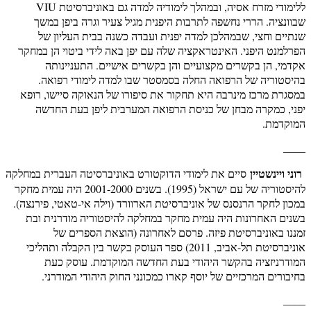
ללימודי מזרח אסיה, ובמהלך לימודיה למדה גם באוניברסיטת VIU
שבוונציה. הררי נחשפה לתרבות היפנית מגיל צעיר וגרה ביפן במשך
שנתיים וחצי, שבמהלכן למדה יפנית ועבדה כשנה בבית העליון של
הפרלמנט היפני. האינטראקציה שלה עם יפן באה לידי ביטוי הן במחקר
אקדמי, הן בקשרים מקצועיים והן בקשרים אישיים. התעניינותה
בהיסטוריה של הרפואה החלה בסמסטר שבו למדה לימודי רפואה.
במסגרת מרכז מינרבה היא תחקור את סיפורו של הנאוקה סיישו, רופא
יפני, כמקרה מבחן של כניסת הרפואה המערבית ליפן בעת החדשה
המוקדמת.
____
רוני ויינשטיין
סיים את לימודי הדוקטורט באוניברסיטה העברית במחלקה
להיסטוריה של עם ישראל (1995). בשנים 2001-2000 היה עמית מחקר
במכון לחקר הרנסנס של אוניברסיטת הארוורד (וילה אי-טאטי, פירנצה).
בשנים האחרונות היה עמית מחקר במחלקה להיסטוריה מודרנית ובת
זמננו באוניברסיטת פיזה. פרסם לאחרונה (הוצאת הספרים של
אוניברסיטת תל-אביב, 2011) ספר העוסק בקשר בין הקבלה ותהליכי
המודרניזציה בהקשר היהודי בעת החדשה המוקדמת. עוסק כעת
בחיבורים המרכזיים של יוסף קארו כמכונני החוק היהודי המודרני.
____