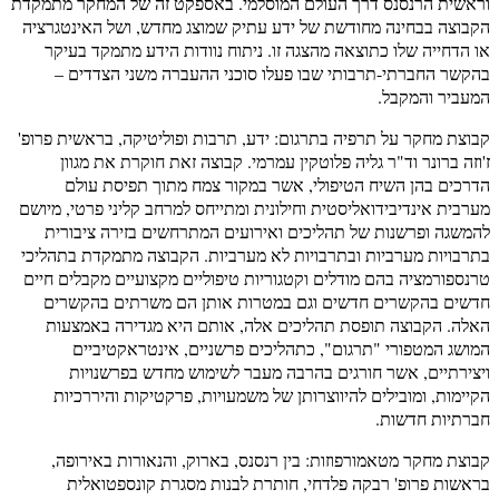
וראשית הרנסנס דרך העולם המוסלמי. באספקט זה של המחקר מתמקדת
הקבוצה בבחינה מחודשת של ידע עתיק שמוצג מחדש, ושל האינטגרציה
או הדחייה שלו כתוצאה מהצגה זו. ניתוח נוודות הידע מתמקד בעיקר
בהקשר החברתי-תרבותי שבו פעלו סוכני ההעברה משני הצדדים –
המעביר והמקבל.
קבוצת מחקר על תרפיה בתרגום: ידע, תרבות ופוליטיקה, בראשית פרופ'
ז'וזה ברונר וד"ר גליה פלוטקין עמרמי. קבוצה זאת חוקרת את מגוון
הדרכים בהן השיח הטיפולי, אשר במקור צמח מתוך תפיסת עולם
מערבית אינדיבידואליסטית וחילונית ומתייחס למרחב קליני פרטי, מיושם
להמשגה ופרשנות של תהליכים ואירועים המתרחשים בזירה ציבורית
בתרבויות מערביות ובתרבויות לא מערביות. הקבוצה מתמקדת בתהליכי
טרנספורמציה בהם מודלים וקטגוריות טיפוליים מקצועיים מקבלים חיים
חדשים בהקשרים חדשים וגם במטרות אותן הם משרתים בהקשרים
האלה. הקבוצה תופסת תהליכים אלה, אותם היא מגדירה באמצעות
המושג המטפורי "תרגום", כתהליכים פרשניים, אינטראקטיביים
ויצירתיים, אשר חורגים בהרבה מעבר לשימוש מחדש בפרשנויות
הקיימות, ומובילים להיווצרותן של משמעויות, פרקטיקות והיררכיות
חברתיות חדשות.
קבוצת מחקר מטאמורפוזות: בין רנסנס, בארוק, והנאורות באירופה,
בראשות פרופ' רבקה פלדחי, חותרת לבנות מסגרת קונספטואלית