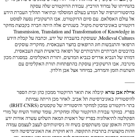
בהנחייתו של נמרוד הורביץ. עבודת הדוקטורט שלה עסקה
בהיסטוריוגרפיה של המדע בעולם המוסלמי ובתיאור תהליך העברת הידע
אל עולם האסלאם. עם סיום הדוקטורט, אבו הרשקוביץ נסעה לפוסט
דוקטורט באוניברסיטת מקגיל. בשנתיים אלה היתה חברה בקבוצת מחקר
Transmission, Translation and Transformation of Knowledge in
Medieval Cultures, שעוסקת בהעברה של ידע, וכתבה על קבלת הידע
הרפואי והתגבשות חוג הרופאים בחצר העבאסית. מחקריה עוסקים
בהיבטים חברתיים ותרבותיים של רפואה בראשית העת העבאסית,
דמותו של הנביא אדריס כנביא המדעים, ותורת האקלימים. במסגרת מכון
מינרבה, אבו הרשקוביץ עוסקת בהתפתחות תורת האקלימים עם
השתנות הזמן והמרחב, במיוחד אצל אבן ח'לדון.
____
איילת אבן עזרא
קיבלה את תואר הדוקטור ממכון כהן ובית הספר
להיסטוריה באוניברסיטת תל אביב. לאחר מכן הייתה עמיתת
בתר-דוקטורט במכון למחקר והיסטוריה של טקסטים (IRHT-CNRS)
בפריז. במוקד עבודת הדוקטור שלה ומחקריה, עומד שחזור השיח של מורי
הפקולטה לתיאולוגיה בפריז של ראשית המאה השלוש עשרה אודות ידע
והכרה והאופן שבו משתקפים בשיח זה ניסיונותיהם לעצב לעצמם עמדה
וזהות מקצועית בתרבות התקופה. היא חוקרת את האוניברסיטה הימי