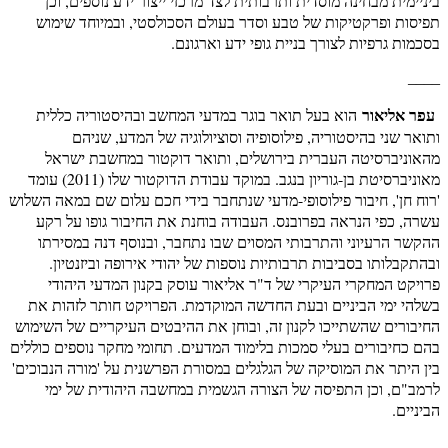
ביניימית מבחינה מוסדית ותרבותית לצד מרכזי ייצור ידע נוספים, וכן
תפיסות ופרקטיקות של טבע וסדר בעולם הסכולסטי, ובמיוחד שימוש
בסכמות גרפיות לצורך בניית גופי ידע וארגונם.
____
עפר אליאור
הוא בעל תואר בוגר במדעי המחשב ובהיסטוריה כללית
ותואר שני בהיסטוריה, פילוסופיה וסוציולוגיה של המדע, שניהם
מהאוניברסיטה העברית בירושלים, ותואר דוקטור במחשבת ישראל
מאוניברסיטת בן-גוריון בנגב. במוקד עבודת הדוקטור שלו (2011) עומד
'רוח חן', חיבור פילוסופי-מדעי שנתחבר בידי חכם עלום שם במאה השלוש
עשרה, כפי הנראה בפרובנס. העבודה בוחנת את החיבור גופו על רקע
ההקשר הרעיוני והתרבותי המסוים שבו נתחבר, ובנוסף דנה במסירתו
ובהתקבלותו בסביבות תרבותיות נוספות של יהודי אירופה וביזנטיון.
פרויקט המחקרי העיקרי של ד"ר אליאור עוסק בקנון המדעי היהודי
בשלהי ימי הביניים ובעת החדשה המוקדמת. הפרויקט חותר לזהות את
החיבורים שהשתייכו לקנון זה, ובוחן את ההיבטים העיקריים של השימוש
בהם כחיבורים בעלי סמכות בלימוד המדעים. תחומי מחקר נוספים כוללים
בין היתר את המוסיקה של הגלגלים במסורת הפרשנית על 'מורה הנבוכים'
לרמב"ם, וכן התפיסה של הצורה הגשמית במחשבה היהודית של ימי
הביניים.
____