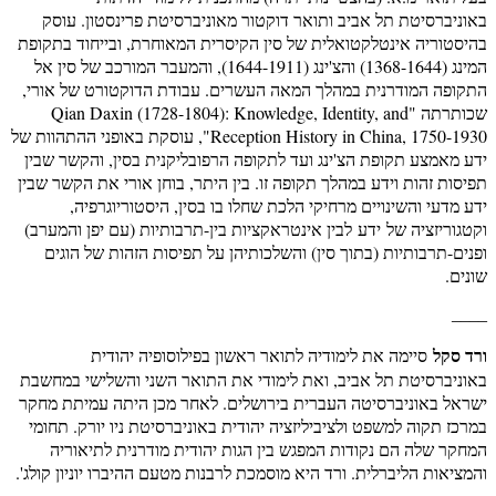
באוניברסיטת תל אביב ותואר דוקטור מאוניברסיטת פרינסטון. עוסק
בהיסטוריה אינטלקטואלית של סין הקיסרית המאוחרת, ובייחוד בתקופת
המינג (1368-1644) והצ'ינג (1644-1911), והמעבר המורכב של סין אל
התקופה המודרנית במהלך המאה העשרים. עבודת הדוקטורט של אורי,
שכותרתה "Qian Daxin (1728-1804): Knowledge, Identity, and
Reception History in China, 1750-1930", עוסקת באופני ההתהוות של
ידע מאמצע תקופת הצ'ינג ועד לתקופה הרפובליקנית בסין, והקשר שבין
תפיסות זהות וידע במהלך תקופה זו. בין היתר, בוחן אורי את הקשר שבין
ידע מדעי והשינויים מרחיקי הלכת שחלו בו בסין, היסטוריוגרפיה,
וקטגוריזציה של ידע לבין אינטראקציות בין-תרבותיות (עם יפן והמערב)
ופנים-תרבותיות (בתוך סין) והשלכותיהן על תפיסות הזהות של הוגים
שונים.
____
ורד סקל
סיימה את לימודיה לתואר ראשון בפילוסופיה יהודית
באוניברסיטת תל אביב, ואת לימודי את התואר השני והשלישי במחשבת
ישראל באוניברסיטה העברית בירושלים. לאחר מכן היתה עמיתת מחקר
במרכז תקוה למשפט ולציביליזציה יהודית באוניברסיטת ניו יורק. תחומי
המחקר שלה הם נקודות המפגש בין הגות יהודית מודרנית לתיאוריה
והמציאות הליברלית. ורד היא מוסמכת לרבנות מטעם ההיברו יוניון קולג'.