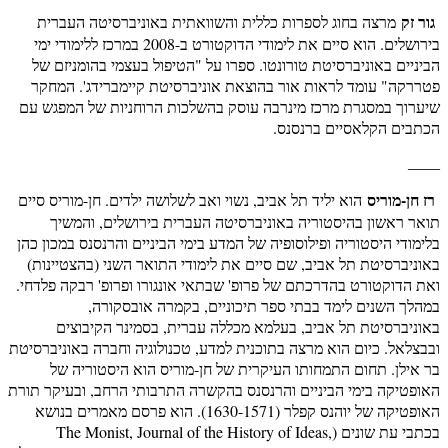
גור זק
מרצה בחוג לספרות כללית והשוואתית באוניברסיטה העברית
בירושלים. הוא סיים את לימודי הדוקטורט ב-2008 במרכז ללימודי ימי
הביניים באוניברסיטת טורונטו. ספרו על "הטיפול בעצמי בהומניזם של
פטררקה" עומד לראות אור בהוצאת אוניברסיטת קיימברידג'. המחקר
שיערוך במסגרת מרכז מינרבה עוסק בהשלכות הרוחניות של המפגש עם
הכתבים הקלאסיים ברנסנס.
____
רז חן-מוריס
הוא יליד תל אביב, נשוי ואב לשלושה ילדים. חן-מוריס סיים
תואר ראשון בהיסטוריה באוניברסיטה העברית בירושלים, והמשיך
בלימודי היסטוריה ופילוסופיה של המדע בימי הביניים והרנסנס במכון כהן
באוניברסיטת תל אביב, שם סיים את לימודי התואר השני (בהצטיינות)
ואת הדוקטורט בהדרכתם של פרופ' שבתאי אונגורו ופרופ' רבקה פלדחי.
במהלך השנים לימד בבתי ספר תיכוניים, בקמרה אובסקורה,
באוניברסיטת תל אביב, בעלמא מכללה עברית, בסמינר הקיבוצים
ובבצלאל. כיום הוא מרצה בתוכנית למדע, טכנולוגיה וחברה באוניברסיטת
בר אילן. תחום התמחותו העיקרית של חן-מוריס הוא היסטוריה של
האופטיקה בימי הביניים והרנסנס בהקשרה התרבותי הרחב, ובעיקר תורת
האופטיקה של יוהנס קפלר (1630-1571). הוא פרסם מאמרים בנושא
בכתבי עת שונים (The Monist, Journal of the History of Ideas,