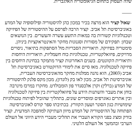
שלה תעסוק בתחום הגיאומטריה האלגברית.
____
שאול קציר
הוא מרצה בכיר במכון כהן להיסטוריה ופילוסופיה של המדע
באוניברסיטת תל אביב. קציר הרבה לפרסם על ההיסטוריה של הפיזיקה
וטכנולוגיות קשורות בה במאות התשע עשרה והעשרים. בין הנושאים
שבחן: תפקידם של מסורות וסגנונות מחקר והאינטראקציות ביניהן,
סימטריה בפיזיקה, תיאוריות הסבריות מול הסתפקות בתיאור, ניסויים
מדויקים, פיזואלקטריות, טכנולוגיות כוח חשמליות, תיאוריות היחסות
ותיאורית הקוונטים. בשנים האחרונות קציר מתמקד בבחינת היחסים בין
פיזיקה לטכנולוגיה. מאז סיים את לימודי הדוקטורט באוניברסיטת תל
אביב (2003), הוא נהנה ממלגות מחקר מהאוניברסיטה העברית,
אוניברסיטת תל אביב, מכון לאו בק (לונדון), מכון מקס פלנק להיסטוריה
של המדע (ברלין) וקרן אלכסנדר פון הומבולדט. מחקרו במרכז מינרבה
בוחן את מעבר והשתנות הידע על פיזואלקטריות בין פיזיקה לטכנולוגיה
ובין אתרים גאוגרפים ומוסדיים שונים, בתהליך שהוביל לפיתוח טכנולוגיות
שימושיות כגון הסונר ושעון הקוורץ. בכתיבתו ספר קורס לאוניברסיטה
הפתוחה על ההיסטוריה של המדע מיוון העתיקה למהפכה המדעית, קציר
בודק ומציג בפני הקורא העברי את תהליכי מעברי הידע היווני אל העולם
הערבי ובהמשך אל העולם הלטיני.
____