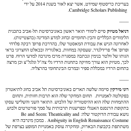
בעריכת כריסטוף שמידט, אשר יצא לאור בשנת 2014 על ידי
Cambridge Scholars Publishing.
____
דניאל מטיוק
סיים לימודי תואר ראשון באוניברסיטת תל-אביב בתכנית
הלימודים הכלליים והבין-תחומיים ובחוג למדע המדינה (בהצטיינות).
לאחרונה הגיש את עבודת המאסטר שלו, בהדרכת פרופ' רבקה פלדחי
ופרופ' אלי פרידלנדר, שעסקה במחוות, באלגוריה ובבאלט החצרוני בראי
הגותו של וולטר בנימין ונכתבה במסגרת מרכז מינרבה למדעי הרוח. פרט
לכך, מטיוק הוא עורך מוזיקה בתחנות הרדיו גלי צה"ל וגלגל"צ וכן מרצה
בתחום הרדיו במכללת ספיר ובמרכז הבינתחומי בהרצליה.
____
רוני מירקין
סיימה שלשה תארים באוניברסיטת תל אביב בחוג לתיאטרון
בפקולטה לאמנויות. תחום המחקר שלה הוא תרבות חזותית, ותחום
ההתמחות שלה הוא ההיסטוריה של הלבוש. התואר השני והשלישי עסקו
בתקופת הרנסנס האנגלי ובפרשנות תרבותית על סמך פורטרטים ולבוש.
נושא עבודת הדוקטור שלה: Be and Seem: Theatricality and
Ambiguity in English Renaissance Costume . במכון מינרבה היא
משתתפת בקבוצת הבארוק, ומחקרה עוסק באמנויות המופע בצרפת של