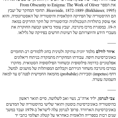
את הספר From Obscurity to Enigma: The Work of Oliver
Heaviside, 1872-1889 (Birkhäuser, 1995). תחומי המחקר של יעבץ
הם ההיסטוריה של הפיזיקה הקלאסית והיסטוריה של האסטרונומיה, והוא
אף עוסק בתולדות הטכנולוגיה ובהיסטוריה של חקר החרקים במאה
ה-19. במסגרת מרכז מינרבה, יעבץ עומד בראש קבוצה החוקרת את
מעברי הידע והיווצרותם של רעיונות חדשים בפיזיקה של גלילאו.
____
איוור לודלם
מלמד יוונית עתיקה ולטינית בחוג ללמודים רב-תחומיים
באוניברסיטת חיפה. עבודתו המחקרית מתמקדת בניתוח דיאלוגים
אפלטוניים כדרמה פילוסופית ובשחזור הפילוסופיה הסטואית. מחקרו
במרכז מינרבה משחזר הגירתם וקבלתם המפותלות של מושגים: למשל,
דחף (impetus) וסבירות (probabile) מהמאה החמישית לפנה"ס עד למאה
השמונה עשרה.
____
צבי לנגרמן
, יליד ארה"ב, נשוי ואב לשלושה, סיים תואר ראשון
בהיסטוריה באוניברסיטת בוסטון ותואר שלישי בהיסטוריה של המדעים
באוניברסיטת הארוורד. פרופ' לנגרמן עלה לישראל ב-1979 ועבד במשך
שנים רבות בספרייה הלאומית כאחראי על קטלוג תצלומי כתבי יד