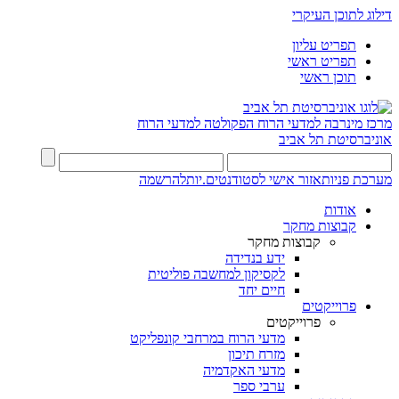
דילוג לתוכן העיקרי
תפריט עליון
תפריט ראשי
תוכן ראשי
מרכז מינרבה למדעי הרוח
הפקולטה למדעי הרוח
אוניברסיטת תל אביב
מערכת פניות
אזור אישי לסטודנטים.יות
להרשמה
אודות
קבוצות מחקר
קבוצות מחקר
ידע בנדידה
לקסיקון למחשבה פוליטית
חיים יחד
פרוייקטים
פרוייקטים
מדעי הרוח במרחבי קונפליקט
מזרח תיכון
מדעי האקדמיה
ערבי ספר