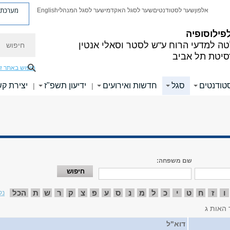
מערכת פ
אלפון
שער לסטודנטים
שער לסגל האקדמי
שער לסגל המנהלי
English
פילוסופיה
חיפוש
ה למדעי הרוח
ע"ש לסטר וסאלי אנטין
סיטת תל אביב
חיפוש באתר ז
טודנטים
סגל
חדשות ואירועים
ידיעון תשפ"ז
יצירת ק
|
|
שם משפחה:
ו
ז
ח
ט
י
כ
ל
מ
נ
ס
ע
פ
צ
ק
ר
ש
ת
הכל
נק
 האות ג
דוא"ל