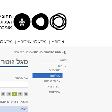
תוכן
תפריט
עליון
ראשי
החוג ל
הפקולט
אוניבר
אודות
מידע למועמדים
מידע לס
|
|
הינך נמצא כאן
>
החוג לפילוסופיה
>
סגל
>
סגל
> סגל זוטר
סגל זוטר
ראשי
סגל
סגל בכיר
סגל זוטר
שם פרטי:
עמיתי הוראה
עוזרי הוראה
אמריטוס
א
ב
ג
ד
ה
תוצאות חיפוש עבור
שם