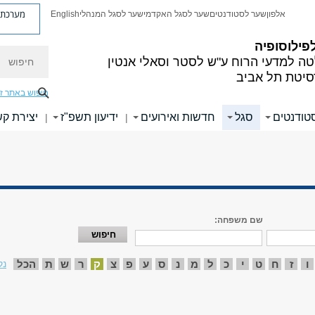
מערכת פ
אלפון
שער לסטודנטים
שער לסגל האקדמי
שער לסגל המנהלי
English
פילוסופיה
חיפוש
ה למדעי הרוח
ע"ש לסטר וסאלי אנטין
סיטת תל אביב
חיפוש באתר ז
טודנטים
סגל
חדשות ואירועים
ידיעון תשפ"ז
יצירת ק
|
|
שם משפחה:
ו
ז
ח
ט
י
כ
ל
מ
נ
ס
ע
פ
צ
ק
ר
ש
ת
הכל
נק