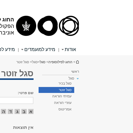
תוכן
תפריט
עליון
ראשי
החוג ל
הפקולט
אוניבר
אודות
מידע למועמדים
מידע לס
|
|
הינך נמצא כאן
>
החוג לפילוסופיה
>
סגל
>
סגל
> סגל זוטר
סגל זוטר
ראשי
סגל
סגל בכיר
סגל זוטר
שם פרטי:
עמיתי הוראה
עוזרי הוראה
אמריטוס
א
ב
ג
ד
ה
אין תוצאות