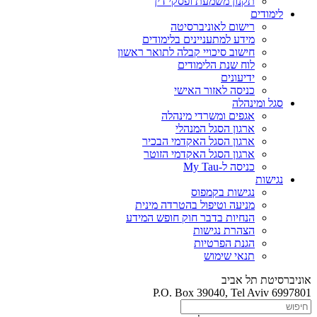
תקנון משמעת ופסקי דין
לימודים
רישום לאוניברסיטה
מידע למתעניינים בלימודים
חישוב סיכויי קבלה לתואר ראשון
לוח שנת הלימודים
ידיעונים
כניסה לאזור האישי
סגל ומינהלה
אגפים ומשרדי מינהלה
ארגון הסגל המנהלי
ארגון הסגל האקדמי הבכיר
ארגון הסגל האקדמי הזוטר
כניסה ל-My Tau
נגישות
נגישות בקמפוס
מניעה וטיפול בהטרדה מינית
הנחיות בדבר חוק חופש המידע
הצהרת נגישות
הגנת הפרטיות
תנאי שימוש
אוניברסיטת תל אביב
P.O. Box 39040, Tel Aviv 6997801