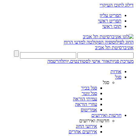
דילוג לתוכן העיקרי
תפריט עליון
תפריט ראשי
תוכן ראשי
החוג לפילוסופיה
הפקולטה למדעי הרוח
אוניברסיטת תל אביב
מערכת פניות
אזור אישי לסטודנטים.יות
להרשמה
אודות
סגל
סגל
סגל בכיר
סגל זוטר
עמיתי הוראה
עוזרי הוראה
אמריטוס
חדשות ואירועים
חדשות ואירועים
אירועי החוג
אירועים אחרים