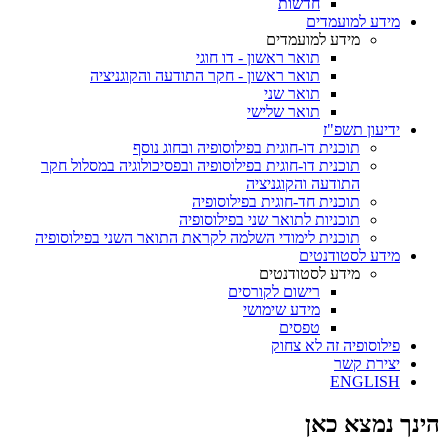
חדשות
מידע למועמדים
מידע למועמדים
תואר ראשון - דו חוגי
תואר ראשון - חקר התודעה והקוגניציה
תואר שני
תואר שלישי
ידיעון תשפ"ז
תוכנית דו-חוגית בפילוסופיה ובחוג נוסף
תוכנית דו-חוגית בפילוסופיה ובפסיכולוגיה במסלול חקר
התודעה והקוגניציה
תוכנית חד-חוגית בפילוסופיה
תוכניות לתואר שני בפילוסופיה
תוכנית לימודי השלמה לקראת התואר השני בפילוסופיה
מידע לסטודנטים
מידע לסטודנטים
רישום לקורסים
מידע שימושי
טפסים
פילוסופיה זה לא צחוק
יצירת קשר
ENGLISH
הינך נמצא כאן