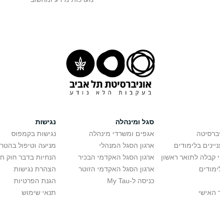
סגל ומינהלה
נגישות
יברסיטה
אגפים ומשרדי מינהלה
נגישות בקמפוס
יינים בלימודים
ארגון הסגל המנהלי
מניעה וטיפול בהטר
י קבלה לתואר ראשון
ארגון הסגל האקדמי הבכיר
הנחיות בדבר חוק ח
ימודים
ארגון הסגל האקדמי הזוטר
הצהרת נגישות
כניסה ל-My Tau
הגנת הפרטיות
 האישי
תנאי שימוש