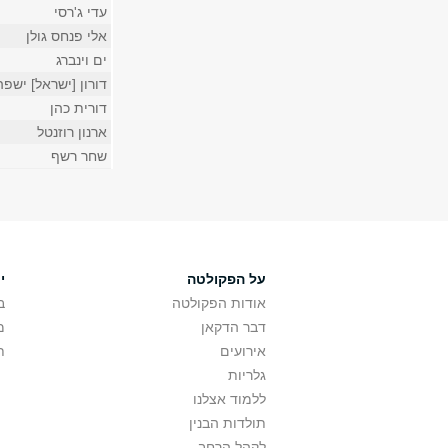
עדי ג'רסי
אלי פנחס גולן
ים וינברג
דורון [ישראל] ישפה
דורית כהן
ארנון רוזנטל
שחר רשף
על הפקולטה
י
אודות הפקולטה
ב
דבר הדקאן
מ
אירועים
ת
גלריות
ללמוד אצלנו
תולדות הבנין
לקהל הרחב