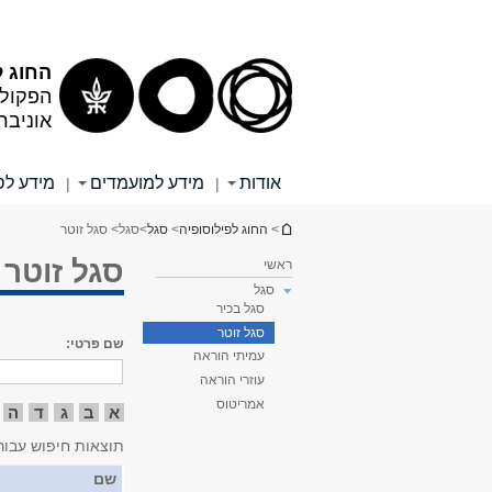
תוכן
תפריט
עליון
ראשי
החוג ל
הפקולט
אוניבר
אודות
מידע למועמדים
מידע לס
|
|
הינך נמצא כאן
>
החוג לפילוסופיה
>
סגל
>
סגל
> סגל זוטר
סגל זוטר
ראשי
סגל
סגל בכיר
סגל זוטר
שם פרטי:
עמיתי הוראה
עוזרי הוראה
אמריטוס
א
ב
ג
ד
ה
תוצאות חיפוש עבור
שם