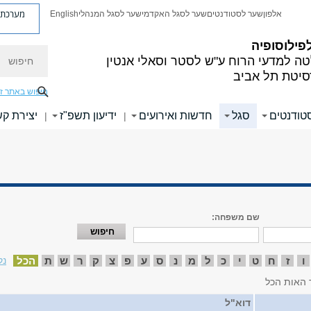
מערכת פ
אלפון
שער לסטודנטים
שער לסגל האקדמי
שער לסגל המנהלי
English
פילוסופיה
חיפוש
ה למדעי הרוח
ע"ש לסטר וסאלי אנטין
סיטת תל אביב
חיפוש באתר ז
טודנטים
סגל
חדשות ואירועים
ידיעון תשפ"ז
יצירת ק
|
|
שם משפחה:
ו
ז
ח
ט
י
כ
ל
מ
נ
ס
ע
פ
צ
ק
ר
ש
ת
הכל
נק
 האות הכל
דוא"ל