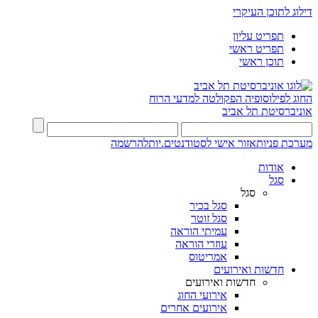
דילוג לתוכן העיקרי
תפריט עליון
תפריט ראשי
תוכן ראשי
החוג לפילוסופיה
הפקולטה למדעי הרוח
אוניברסיטת תל אביב
מערכת פניות
אזור אישי לסטודנטים.יות
להרשמה
אודות
סגל
סגל
סגל בכיר
סגל זוטר
עמיתי הוראה
עוזרי הוראה
אמריטוס
חדשות ואירועים
חדשות ואירועים
אירועי החוג
אירועים אחרים