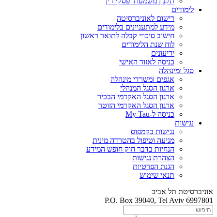
תקנון משמעת ופסקי דין
לימודים
רישום לאוניברסיטה
מידע למתעניינים בלימודים
חישוב סיכויי קבלה לתואר ראשון
לוח שנת הלימודים
ידיעונים
כניסה לאזור האישי
סגל ומינהלה
אגפים ומשרדי מינהלה
ארגון הסגל המנהלי
ארגון הסגל האקדמי הבכיר
ארגון הסגל האקדמי הזוטר
כניסה ל-My Tau
נגישות
נגישות בקמפוס
מניעה וטיפול בהטרדה מינית
הנחיות בדבר חוק חופש המידע
הצהרת נגישות
הגנת הפרטיות
תנאי שימוש
אוניברסיטת תל אביב
P.O. Box 39040, Tel Aviv 6997801