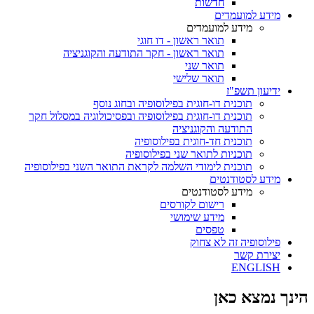
חדשות
מידע למועמדים
מידע למועמדים
תואר ראשון - דו חוגי
תואר ראשון - חקר התודעה והקוגניציה
תואר שני
תואר שלישי
ידיעון תשפ"ז
תוכנית דו-חוגית בפילוסופיה ובחוג נוסף
תוכנית דו-חוגית בפילוסופיה ובפסיכולוגיה במסלול חקר
התודעה והקוגניציה
תוכנית חד-חוגית בפילוסופיה
תוכניות לתואר שני בפילוסופיה
תוכנית לימודי השלמה לקראת התואר השני בפילוסופיה
מידע לסטודנטים
מידע לסטודנטים
רישום לקורסים
מידע שימושי
טפסים
פילוסופיה זה לא צחוק
יצירת קשר
ENGLISH
הינך נמצא כאן