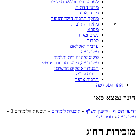
לשון עברית ובלשנות שמית
מדעי הדתות
מזרח אסיה
מחקר תרבות הילד והנוער
מחקר התרבות
מקרא
נשים ומגדר
ספרות
ערבית ואסלאם
פילוסופיה
פילוסופיה יהודית ותלמוד
פילוסופיה, מדע ותרבות דיגיטלית
תכנית "אופקים חדשים"
תכנית פכ"מ
תרבות צרפת
אתר הפקולטה
הינך נמצא כאן
ידיעון תש"ף
»
ידיעון תש"ף
»
תוכניות לימודים
»
תוכניות הלימודים 3
»
פילוסופיה
»
תואר שני
מזכירות החוג