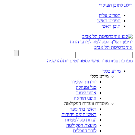
דילוג לתוכן העיקרי
תפריט עליון
תפריט ראשי
תוכן ראשי
ידיעון תש"ף
הפקולטה למדעי הרוח
אוניברסיטת תל אביב
מערכת פניות
אזור אישי לסטודנטים.יות
להרשמה
מידע כללי
מידע כללי
יחידות הלימוד
סגל ומנהלה
אופני לימוד
אופני הוראה
מוסדות וועדות הפקולטה
ראשי בתי ספר
ראשי חוגים ויחידות
ועדות פקולטטיות
מועצת הפקולטה
לזכר הנופלים