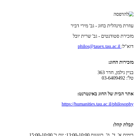
עוזרת מינהלית בחוג - גב' מירי דביר
מזכירת סטודנטים - גב' שרית יובל
דוא"ל:
philos@tauex.tau.ac.il
מזכירות החוג:
בניין גילמן, חדר 363
טל': 03-6409492
אתר הבית של החוג באינטרנט:
https://humanities.tau.ac.il/philosophy
קבלת קהל:
בימים א', ד', ה', בשעות 13:00-10:00; יום ב' 15:00-10:00