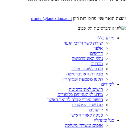
יועצת תואר שני
: פרופ' רות רונן
rronen@tauex.tau.ac.il
מידע כללי
יצירת קשר ודרכי הגעה
אלפון
דרושים
נהלי האוניברסיטה
מכרזים
מידע לשעת חירום
מבקרת האוניברסיטה
תקנון משמעת ופסקי דין
לימודים
רישום לאוניברסיטה
מידע למתעניינים בלימודים
חישוב סיכויי קבלה לתואר ראשון
לוח שנת הלימודים
ידיעונים
כניסה לאזור האישי
סגל ומינהלה
אגפים ומשרדי מינהלה