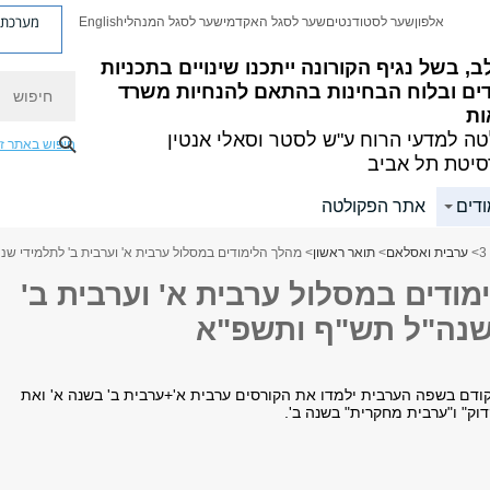
מערכת פ
אלפון
שער לסטודנטים
שער לסגל האקדמי
שער לסגל המנהלי
English
ב, בשל נגיף הקורונה ייתכנו שינויים בתכניות
חיפוש
דים ובלוח הבחינות בהתאם להנחיות משרד
ות
ה למדעי הרוח
ע"ש לסטר וסאלי אנטין
חיפוש באתר ז
סיטת תל אביב
ודים
אתר הפקולטה
>
ערבית ואסלאם
>
תואר ראשון
> מהלך הלימודים במסלול ערבית א' וערבית ב' לתלמידי ש
ודים במסלול ערבית א' וערבית ב'
שנה"ל תש"ף ותשפ"א
ודם בשפה הערבית ילמדו את הקורסים ערבית א'+ערבית ב' בשנה א' ואת
וק" ו"ערבית מחקרית" בשנה ב'.