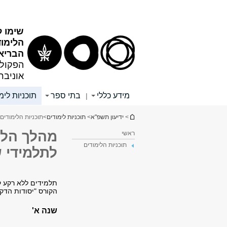
תוכן
תפריט
עליון
ראשי
שימו ל
הלימו
הבריא
הפקולט
אוניבר
מידע כללי
בתי ספר
תוכניות לימ
|
הינך נמצא כאן
>
ידיעון תשפ"א
>
תוכניות לימודים
>
תוכניות הלימודים 3
מהלך הלימ
ראשי
תוכניות הלימודים
לתלמידי 
תלמידים ללא רקע ק
הקורס "יסודות הדקד
שנה א'