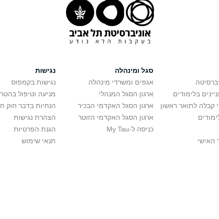
סגל ומינהלה
נגישות
יברסיטה
אגפים ומשרדי מינהלה
נגישות בקמפוס
יינים בלימודים
ארגון הסגל המנהלי
מניעה וטיפול בהטר
י קבלה לתואר ראשון
ארגון הסגל האקדמי הבכיר
הנחיות בדבר חוק ח
ימודים
ארגון הסגל האקדמי הזוטר
הצהרת נגישות
כניסה ל-My Tau
הגנת הפרטיות
 האישי
תנאי שימוש