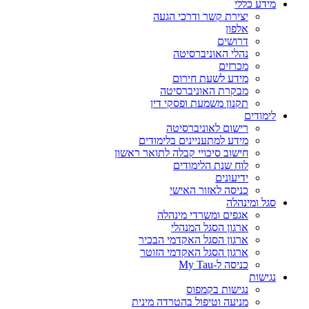
מידע כללי
יצירת קשר ודרכי הגעה
אלפון
דרושים
נהלי האוניברסיטה
מכרזים
מידע לשעת חירום
מבקרת האוניברסיטה
תקנון משמעת ופסקי דין
לימודים
רישום לאוניברסיטה
מידע למתעניינים בלימודים
חישוב סיכויי קבלה לתואר ראשון
לוח שנת הלימודים
ידיעונים
כניסה לאזור האישי
סגל ומינהלה
אגפים ומשרדי מינהלה
ארגון הסגל המנהלי
ארגון הסגל האקדמי הבכיר
ארגון הסגל האקדמי הזוטר
כניסה ל-My Tau
נגישות
נגישות בקמפוס
מניעה וטיפול בהטרדה מינית