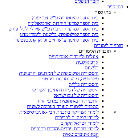
לזכר הנופלים
בתי ספר
בתי ספר
בית הספר להיסטוריה ע"ש צבי יעבץ
בית הספר למדעי היהדות וארכיאולוגיה
בית הספר למדעי התרבות ע"ש שירלי ולסלי פורטר
בית הספר לפילוסופיה, בלשנות ולימודי מדע
בית הספר לחינוך ע"ש חיים וג'ואן קונסטנטינר
תוכניות לימודים
תוכניות הלימודים
אנגלית ולימודים אמריקניים
ארכיאולוגיה
בלשנות
היסטוריה ופילוסופיה של המדעים והרעיונות
פילוסופיה, מדע ותרבות דיגיטלית
היסטוריה כללית
היסטוריה של המזרח התיכון ואפריקה
היסטוריה של עם ישראל
התכנית הרב-תחומית במדעי הרוח
התכנית ללימודי תעודה בעריכה לשונית
לימודי אפריקה בתכנית הבין-אוניברסיטאית
לימודי המזה"ת לבכירים
לימודי ישראל הקדום
לימודי תרבות ערבית-יהודית בתוכנית
הבין-אוניברסיטאית