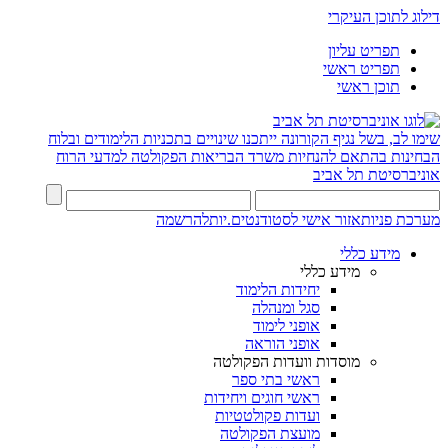
דילוג לתוכן העיקרי
תפריט עליון
תפריט ראשי
תוכן ראשי
שימו לב, בשל נגיף הקורונה ייתכנו שינויים בתכניות הלימודים ובלוח
הבחינות בהתאם להנחיות משרד הבריאות
הפקולטה למדעי הרוח
אוניברסיטת תל אביב
מערכת פניות
אזור אישי לסטודנטים.יות
להרשמה
מידע כללי
מידע כללי
יחידות הלימוד
סגל ומנהלה
אופני לימוד
אופני הוראה
מוסדות וועדות הפקולטה
ראשי בתי ספר
ראשי חוגים ויחידות
ועדות פקולטטיות
מועצת הפקולטה