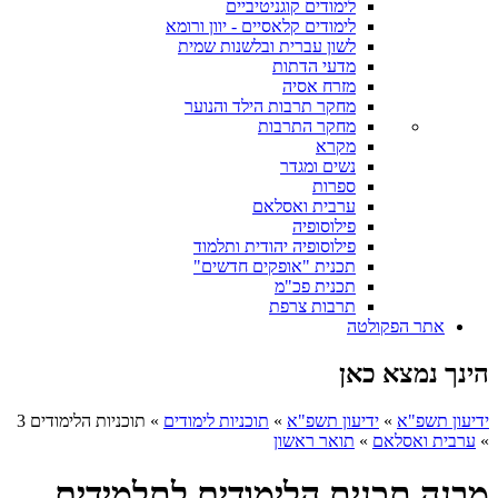
לימודים קוגניטיביים
לימודים קלאסיים - יוון ורומא
לשון עברית ובלשנות שמית
מדעי הדתות
מזרח אסיה
מחקר תרבות הילד והנוער
מחקר התרבות
מקרא
נשים ומגדר
ספרות
ערבית ואסלאם
פילוסופיה
פילוסופיה יהודית ותלמוד
תכנית "אופקים חדשים"
תכנית פכ"מ
תרבות צרפת
אתר הפקולטה
הינך נמצא כאן
ידיעון תשפ"א
»
ידיעון תשפ"א
»
תוכניות לימודים
»
תוכניות הלימודים 3
»
ערבית ואסלאם
»
תואר ראשון
מבנה תכנית הלימודים לתלמידים