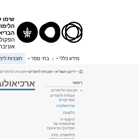
תוכן
תפריט
עליון
ראשי
שימו ל
הלימו
הבריא
הפקולט
אוניבר
מידע כללי
בתי ספר
תוכניות לימ
|
הינך נמצא כאן
>
ידיעון תשפ"א
>
תוכניות לימודים
>
תוכניות הלימודים
ארכיאולוג
ראשי
תוכניות הלימודים
אנגלית ולימודים
אמריקניים
ארכיאולוגיה
בלשנות
היסטוריה
ופילוסופיה של
המדעים והרעיונות
פילוסופיה, מדע