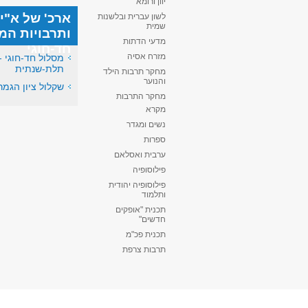
יוון ורומא
ארכ' של א"י
לשון עברית ובלשנות
שמית
ותרבויות המ
מדעי הדתות
חד-חוגי
מזרח אסיה
מסלול חד-חוגי -
תלת-שנתית
מחקר תרבות הילד
והנוער
שקלול ציון הגמר
מחקר התרבות
מקרא
נשים ומגדר
ספרות
ערבית ואסלאם
פילוסופיה
פילוסופיה יהודית
ותלמוד
תכנית "אופקים
חדשים"
תכנית פכ"מ
תרבות צרפת