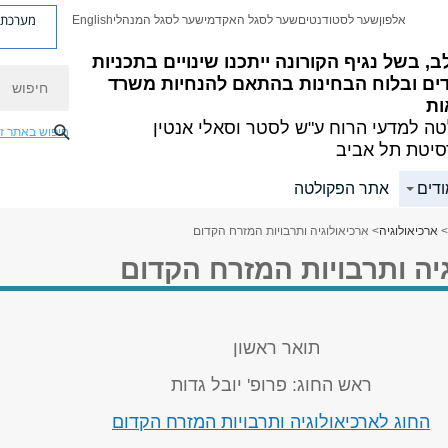
מערכת פ
אלפון
שער לסטודנטים
שער לסגל האקדמי
שער לסגל המנהלי
English
ב, בשל נגיף הקורונה ייתכנו שינויים בתכניות
חיפוש
דים ובלוח הבחינות בהתאם להנחיות משרד
ות
ה למדעי הרוח
ע"ש לסטר וסאלי אנטין
חיפוש באתר ז
סיטת תל אביב
ודים
אתר הפקולטה
>
ארכיאולוגיה
> ארכיאולוגיה ותרבויות המזרח הקדום
יה ותרבויות המזרח הקדום
תואר ראשון
ראש החוג: פרופ' יובל גדות
החוג לארכיאולוגיה ותרבויות המזרח הקדום