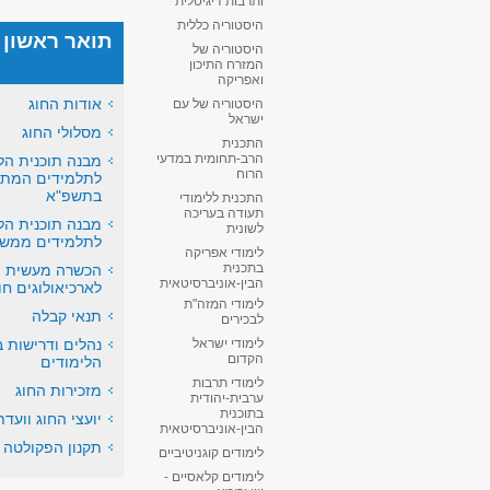
ותרבות דיגיטלית
היסטוריה כללית
תואר ראשון
היסטוריה של
המזרח התיכון
ואפריקה
אודות החוג
היסטוריה של עם
ישראל
מסלולי החוג
התכנית
הרב-תחומית במדעי
מבנה תוכנית הל
הרוח
לתלמידים המתח
בתשפ"א
התכנית ללימודי
תעודה בעריכה
מבנה תוכנית הל
לשונית
לתלמידים ממשי
לימודי אפריקה
בתכנית
הכשרה מעשית
הבין-אוניברסיטאית
לארכיאולוגים חו
לימודי המזה"ת
תנאי קבלה
לבכירים
נהלים ודרישות 
לימודי ישראל
הקדום
הלימודים
לימודי תרבות
מזכירות החוג
ערבית-יהודית
בתוכנית
יועצי החוג וועד
הבין-אוניברסיטאית
תקנון הפקולטה
לימודים קוגניטיביים
לימודים קלאסיים -