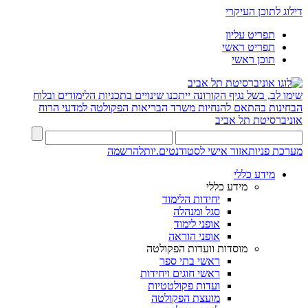
דילוג לתוכן העיקרי
תפריט עליון
תפריט ראשי
תוכן ראשי
שימו לב, בשל נגיף הקורונה ייתכנו שינויים בתכניות הלימודים ובלוח
הבחינות בהתאם להנחיות משרד הבריאות
הפקולטה למדעי הרוח
אוניברסיטת תל אביב
מערכת פניות
אזור אישי לסטודנטים.יות
להרשמה
מידע כללי
מידע כללי
יחידות הלימוד
סגל ומנהלה
אופני לימוד
אופני הוראה
מוסדות וועדות הפקולטה
ראשי בתי ספר
ראשי חוגים ויחידות
ועדות פקולטטיות
מועצת הפקולטה