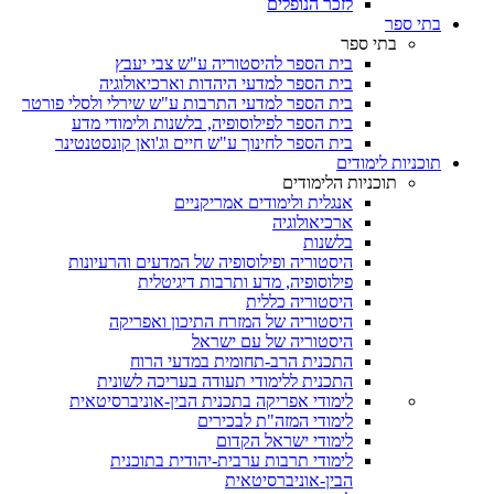
לזכר הנופלים
בתי ספר
בתי ספר
בית הספר להיסטוריה ע"ש צבי יעבץ
בית הספר למדעי היהדות וארכיאולוגיה
בית הספר למדעי התרבות ע"ש שירלי ולסלי פורטר
בית הספר לפילוסופיה, בלשנות ולימודי מדע
בית הספר לחינוך ע"ש חיים וג'ואן קונסטנטינר
תוכניות לימודים
תוכניות הלימודים
אנגלית ולימודים אמריקניים
ארכיאולוגיה
בלשנות
היסטוריה ופילוסופיה של המדעים והרעיונות
פילוסופיה, מדע ותרבות דיגיטלית
היסטוריה כללית
היסטוריה של המזרח התיכון ואפריקה
היסטוריה של עם ישראל
התכנית הרב-תחומית במדעי הרוח
התכנית ללימודי תעודה בעריכה לשונית
לימודי אפריקה בתכנית הבין-אוניברסיטאית
לימודי המזה"ת לבכירים
לימודי ישראל הקדום
לימודי תרבות ערבית-יהודית בתוכנית
הבין-אוניברסיטאית