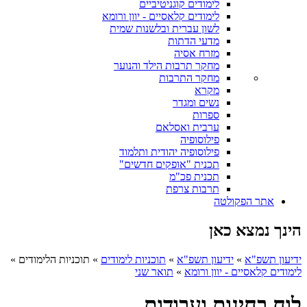
לימודים קוגניטיביים
לימודים קלאסיים - יוון ורומא
לשון עברית ובלשנות שמית
מדעי הדתות
מזרח אסיה
מחקר תרבות הילד והנוער
מחקר התרבות
מקרא
נשים ומגדר
ספרות
ערבית ואסלאם
פילוסופיה
פילוסופיה יהודית ותלמוד
תכנית "אופקים חדשים"
תכנית פכ"מ
תרבות צרפת
אתר הפקולטה
הינך נמצא כאן
ידיעון תשפ"א
»
ידיעון תשפ"א
»
תוכניות לימודים
»
תוכניות הלימודים
»
לימודים קלאסיים - יוון ורומא
»
תואר שני
לוח בחינות ועבודות