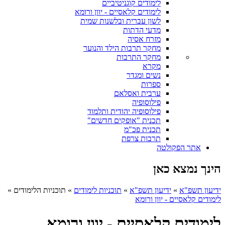
לימודים קוגניטיביים
לימודים קלאסיים - יוון ורומא
לשון עברית ובלשנות שמית
מדעי הדתות
מזרח אסיה
מחקר תרבות הילד והנוער
מחקר התרבות
מקרא
נשים ומגדר
ספרות
ערבית ואסלאם
פילוסופיה
פילוסופיה יהודית ותלמוד
תכנית "אופקים חדשים"
תכנית פכ"מ
תרבות צרפת
אתר הפקולטה
הינך נמצא כאן
ידיעון תשפ"א
»
ידיעון תשפ"א
»
תוכניות לימודים
»
תוכניות הלימודים
»
לימודים קלאסיים - יוון ורומא
לימודים קלאסיים - יוון ורומא