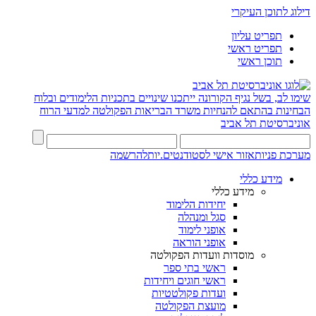
דילוג לתוכן העיקרי
תפריט עליון
תפריט ראשי
תוכן ראשי
שימו לב, בשל נגיף הקורונה ייתכנו שינויים בתכניות הלימודים ובלוח
הבחינות בהתאם להנחיות משרד הבריאות
הפקולטה למדעי הרוח
אוניברסיטת תל אביב
מערכת פניות
אזור אישי לסטודנטים.יות
להרשמה
מידע כללי
מידע כללי
יחידות הלימוד
סגל ומנהלה
אופני לימוד
אופני הוראה
מוסדות וועדות הפקולטה
ראשי בתי ספר
ראשי חוגים ויחידות
ועדות פקולטטיות
מועצת הפקולטה