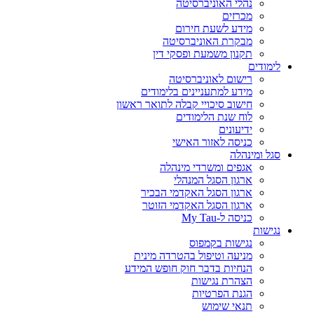
נהלי האוניברסיטה
מכרזים
מידע לשעת חירום
מבקרת האוניברסיטה
תקנון משמעת ופסקי דין
לימודים
רישום לאוניברסיטה
מידע למתעניינים בלימודים
חישוב סיכויי קבלה לתואר ראשון
לוח שנת הלימודים
ידיעונים
כניסה לאזור האישי
סגל ומינהלה
אגפים ומשרדי מינהלה
ארגון הסגל המנהלי
ארגון הסגל האקדמי הבכיר
ארגון הסגל האקדמי הזוטר
כניסה ל-My Tau
נגישות
נגישות בקמפוס
מניעה וטיפול בהטרדה מינית
הנחיות בדבר חוק חופש המידע
הצהרת נגישות
הגנת הפרטיות
תנאי שימוש