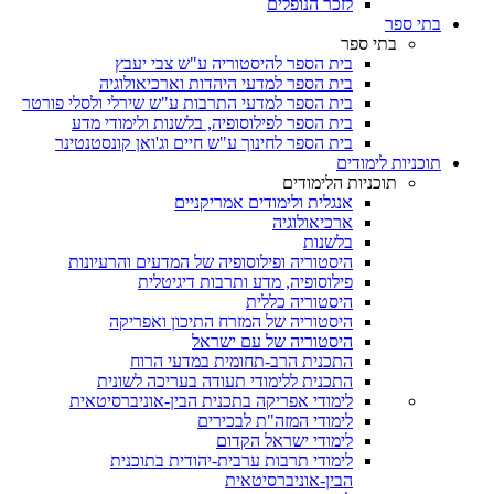
לזכר הנופלים
בתי ספר
בתי ספר
בית הספר להיסטוריה ע"ש צבי יעבץ
בית הספר למדעי היהדות וארכיאולוגיה
בית הספר למדעי התרבות ע"ש שירלי ולסלי פורטר
בית הספר לפילוסופיה, בלשנות ולימודי מדע
בית הספר לחינוך ע"ש חיים וג'ואן קונסטנטינר
תוכניות לימודים
תוכניות הלימודים
אנגלית ולימודים אמריקניים
ארכיאולוגיה
בלשנות
היסטוריה ופילוסופיה של המדעים והרעיונות
פילוסופיה, מדע ותרבות דיגיטלית
היסטוריה כללית
היסטוריה של המזרח התיכון ואפריקה
היסטוריה של עם ישראל
התכנית הרב-תחומית במדעי הרוח
התכנית ללימודי תעודה בעריכה לשונית
לימודי אפריקה בתכנית הבין-אוניברסיטאית
לימודי המזה"ת לבכירים
לימודי ישראל הקדום
לימודי תרבות ערבית-יהודית בתוכנית
הבין-אוניברסיטאית