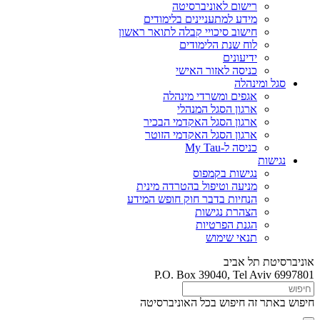
רישום לאוניברסיטה
מידע למתעניינים בלימודים
חישוב סיכויי קבלה לתואר ראשון
לוח שנת הלימודים
ידיעונים
כניסה לאזור האישי
סגל ומינהלה
אגפים ומשרדי מינהלה
ארגון הסגל המנהלי
ארגון הסגל האקדמי הבכיר
ארגון הסגל האקדמי הזוטר
כניסה ל-My Tau
נגישות
נגישות בקמפוס
מניעה וטיפול בהטרדה מינית
הנחיות בדבר חוק חופש המידע
הצהרת נגישות
הגנת הפרטיות
תנאי שימוש
אוניברסיטת תל אביב
P.O. Box 39040, Tel Aviv 6997801
חיפוש באתר זה
חיפוש בכל האוניברסיטה