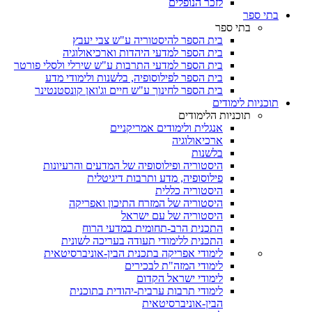
לזכר הנופלים
בתי ספר
בתי ספר
בית הספר להיסטוריה ע"ש צבי יעבץ
בית הספר למדעי היהדות וארכיאולוגיה
בית הספר למדעי התרבות ע"ש שירלי ולסלי פורטר
בית הספר לפילוסופיה, בלשנות ולימודי מדע
בית הספר לחינוך ע"ש חיים וג'ואן קונסטנטינר
תוכניות לימודים
תוכניות הלימודים
אנגלית ולימודים אמריקניים
ארכיאולוגיה
בלשנות
היסטוריה ופילוסופיה של המדעים והרעיונות
פילוסופיה, מדע ותרבות דיגיטלית
היסטוריה כללית
היסטוריה של המזרח התיכון ואפריקה
היסטוריה של עם ישראל
התכנית הרב-תחומית במדעי הרוח
התכנית ללימודי תעודה בעריכה לשונית
לימודי אפריקה בתכנית הבין-אוניברסיטאית
לימודי המזה"ת לבכירים
לימודי ישראל הקדום
לימודי תרבות ערבית-יהודית בתוכנית
הבין-אוניברסיטאית