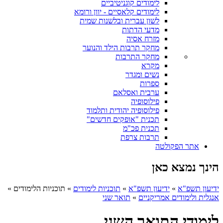
לימודים קוגניטיביים
לימודים קלאסיים - יוון ורומא
לשון עברית ובלשנות שמית
מדעי הדתות
מזרח אסיה
מחקר תרבות הילד והנוער
מחקר התרבות
מקרא
נשים ומגדר
ספרות
ערבית ואסלאם
פילוסופיה
פילוסופיה יהודית ותלמוד
תכנית "אופקים חדשים"
תכנית פכ"מ
תרבות צרפת
אתר הפקולטה
הינך נמצא כאן
ידיעון תשפ"א
»
ידיעון תשפ"א
»
תוכניות לימודים
»
תוכניות הלימודים
»
אנגלית ולימודים אמריקניים
»
תואר שני
לימודי התואר השני