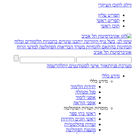
דילוג לתוכן העיקרי
תפריט עליון
תפריט ראשי
תוכן ראשי
שימו לב, בשל נגיף הקורונה ייתכנו שינויים בתכניות הלימודים ובלוח
הבחינות בהתאם להנחיות משרד הבריאות
הפקולטה למדעי הרוח
אוניברסיטת תל אביב
מערכת פניות
אזור אישי לסטודנטים.יות
להרשמה
מידע כללי
מידע כללי
יחידות הלימוד
סגל ומנהלה
אופני לימוד
אופני הוראה
מוסדות וועדות הפקולטה
ראשי בתי ספר
ראשי חוגים ויחידות
ועדות פקולטטיות
מועצת הפקולטה