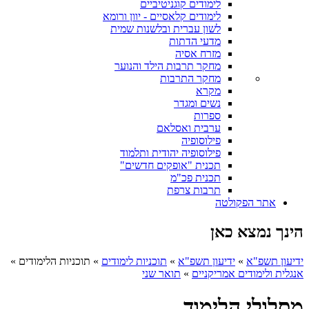
לימודים קוגניטיביים
לימודים קלאסיים - יוון ורומא
לשון עברית ובלשנות שמית
מדעי הדתות
מזרח אסיה
מחקר תרבות הילד והנוער
מחקר התרבות
מקרא
נשים ומגדר
ספרות
ערבית ואסלאם
פילוסופיה
פילוסופיה יהודית ותלמוד
תכנית "אופקים חדשים"
תכנית פכ"מ
תרבות צרפת
אתר הפקולטה
הינך נמצא כאן
ידיעון תשפ"א
»
ידיעון תשפ"א
»
תוכניות לימודים
»
תוכניות הלימודים
»
אנגלית ולימודים אמריקניים
»
תואר שני
מסלולי הלימוד