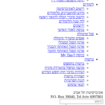
תקנון משמעת ופסקי דין
לימודים
רישום לאוניברסיטה
מידע למתעניינים בלימודים
חישוב סיכויי קבלה לתואר ראשון
לוח שנת הלימודים
ידיעונים
כניסה לאזור האישי
סגל ומינהלה
אגפים ומשרדי מינהלה
ארגון הסגל המנהלי
ארגון הסגל האקדמי הבכיר
ארגון הסגל האקדמי הזוטר
כניסה ל-My Tau
נגישות
נגישות בקמפוס
מניעה וטיפול בהטרדה מינית
הנחיות בדבר חוק חופש המידע
הצהרת נגישות
הגנת הפרטיות
תנאי שימוש
אוניברסיטת תל אביב
P.O. Box 39040, Tel Aviv 6997801