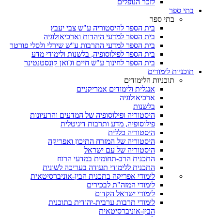
לזכר הנופלים
בתי ספר
בתי ספר
בית הספר להיסטוריה ע"ש צבי יעבץ
בית הספר למדעי היהדות וארכיאולוגיה
בית הספר למדעי התרבות ע"ש שירלי ולסלי פורטר
בית הספר לפילוסופיה, בלשנות ולימודי מדע
בית הספר לחינוך ע"ש חיים וג'ואן קונסטנטינר
תוכניות לימודים
תוכניות הלימודים
אנגלית ולימודים אמריקניים
ארכיאולוגיה
בלשנות
היסטוריה ופילוסופיה של המדעים והרעיונות
פילוסופיה, מדע ותרבות דיגיטלית
היסטוריה כללית
היסטוריה של המזרח התיכון ואפריקה
היסטוריה של עם ישראל
התכנית הרב-תחומית במדעי הרוח
התכנית ללימודי תעודה בעריכה לשונית
לימודי אפריקה בתכנית הבין-אוניברסיטאית
לימודי המזה"ת לבכירים
לימודי ישראל הקדום
לימודי תרבות ערבית-יהודית בתוכנית
הבין-אוניברסיטאית