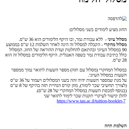
החוג מציע לימודים בשני מסלולים:
מסלול עיוני
-
ללא עבודת גמר, ובו היקף הלימודים הוא 36 ש"ס.
מסלול מחקרי -
הקבלה למסלול זה הינה לאחר השלמת 12 ש"ס בממוצע
90 במסלול העיוני ובהתאם להחלטת ועדת ההוראה של החוג. המסלול
כולל כתיבת עבודת גמר בשפה האנגלית. היקף הלימודים במסלול זה הוא
28 ש"ס.
במסלול המחקרי (מסלול עם תזה) מספר השעות לתואר נמוך ממספר
השעות במסלול העיוני.
על מנת שמספר השעות יהיה זהה בשני המסלולים ויעמוד על 36 ש"ס
(לצורך תחשיבי שכר לימוד), מוזן קורס הנחיית תזה בהיקף של 8 ש"ס
(בנוסף למכסת השעות במסלול המחקרי של 28 ש"ס).
​להלן קישור לעיקרי תקנות שכר לימוד לתואר שני
https://www.tau.ac.il/tuition-booklet-7
השלמת תיזה