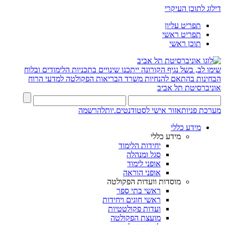
דילוג לתוכן העיקרי
תפריט עליון
תפריט ראשי
תוכן ראשי
שימו לב, בשל נגיף הקורונה ייתכנו שינויים בתכניות הלימודים ובלוח
הבחינות בהתאם להנחיות משרד הבריאות
הפקולטה למדעי הרוח
אוניברסיטת תל אביב
מערכת פניות
אזור אישי לסטודנטים.יות
להרשמה
מידע כללי
מידע כללי
יחידות הלימוד
סגל ומנהלה
אופני לימוד
אופני הוראה
מוסדות וועדות הפקולטה
ראשי בתי ספר
ראשי חוגים ויחידות
ועדות פקולטטיות
מועצת הפקולטה