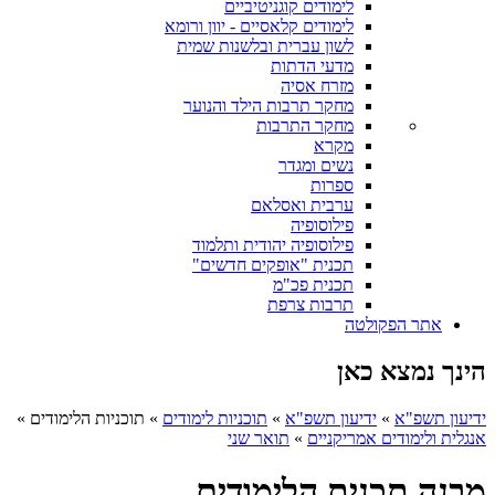
לימודים קוגניטיביים
לימודים קלאסיים - יוון ורומא
לשון עברית ובלשנות שמית
מדעי הדתות
מזרח אסיה
מחקר תרבות הילד והנוער
מחקר התרבות
מקרא
נשים ומגדר
ספרות
ערבית ואסלאם
פילוסופיה
פילוסופיה יהודית ותלמוד
תכנית "אופקים חדשים"
תכנית פכ"מ
תרבות צרפת
אתר הפקולטה
הינך נמצא כאן
ידיעון תשפ"א
»
ידיעון תשפ"א
»
תוכניות לימודים
»
תוכניות הלימודים
»
אנגלית ולימודים אמריקניים
»
תואר שני
מבנה תכנית הלימודים