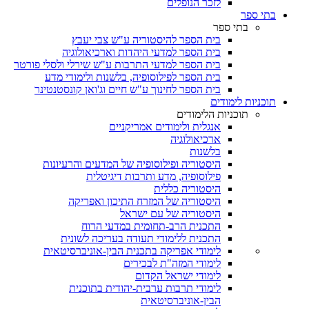
לזכר הנופלים
בתי ספר
בתי ספר
בית הספר להיסטוריה ע"ש צבי יעבץ
בית הספר למדעי היהדות וארכיאולוגיה
בית הספר למדעי התרבות ע"ש שירלי ולסלי פורטר
בית הספר לפילוסופיה, בלשנות ולימודי מדע
בית הספר לחינוך ע"ש חיים וג'ואן קונסטנטינר
תוכניות לימודים
תוכניות הלימודים
אנגלית ולימודים אמריקניים
ארכיאולוגיה
בלשנות
היסטוריה ופילוסופיה של המדעים והרעיונות
פילוסופיה, מדע ותרבות דיגיטלית
היסטוריה כללית
היסטוריה של המזרח התיכון ואפריקה
היסטוריה של עם ישראל
התכנית הרב-תחומית במדעי הרוח
התכנית ללימודי תעודה בעריכה לשונית
לימודי אפריקה בתכנית הבין-אוניברסיטאית
לימודי המזה"ת לבכירים
לימודי ישראל הקדום
לימודי תרבות ערבית-יהודית בתוכנית
הבין-אוניברסיטאית