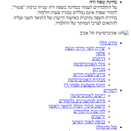
בחינת שפה זרה
על התלמידים לעמוד בבחינה בשפה זרה שנייה ברמת "פטור".
לימודי שפות אינם נכללים במניין שעות הלימוד.
​בחירת השפה מותנית באישור הייעוץ של התואר השני ועליה
להתאים לצרכי המחקר של התלמיד.
מידע כללי
יצירת קשר ודרכי הגעה
אלפון
דרושים
נהלי האוניברסיטה
מכרזים
מידע לשעת חירום
מבקרת האוניברסיטה
תקנון משמעת ופסקי דין
לימודים
רישום לאוניברסיטה
מידע למתעניינים בלימודים
חישוב סיכויי קבלה לתואר ראשון
לוח שנת הלימודים
ידיעונים
כניסה לאזור האישי
סגל ומינהלה