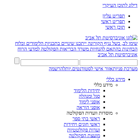
דילוג לתוכן העיקרי
תפריט עליון
תפריט ראשי
תוכן ראשי
שימו לב, בשל נגיף הקורונה ייתכנו שינויים בתכניות הלימודים ובלוח
הבחינות בהתאם להנחיות משרד הבריאות
הפקולטה למדעי הרוח
אוניברסיטת תל אביב
מערכת פניות
אזור אישי לסטודנטים.יות
להרשמה
מידע כללי
מידע כללי
יחידות הלימוד
סגל ומנהלה
אופני לימוד
אופני הוראה
מוסדות וועדות הפקולטה
ראשי בתי ספר
ראשי חוגים ויחידות
ועדות פקולטטיות
מועצת הפקולטה