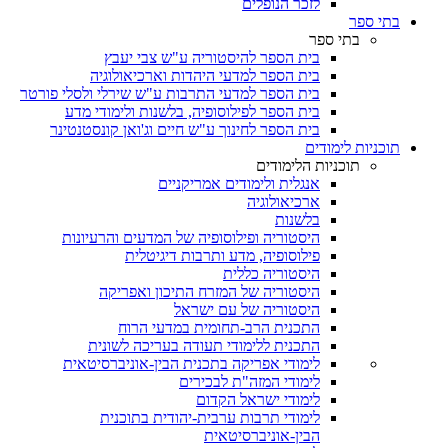
לזכר הנופלים
בתי ספר
בתי ספר
בית הספר להיסטוריה ע"ש צבי יעבץ
בית הספר למדעי היהדות וארכיאולוגיה
בית הספר למדעי התרבות ע"ש שירלי ולסלי פורטר
בית הספר לפילוסופיה, בלשנות ולימודי מדע
בית הספר לחינוך ע"ש חיים וג'ואן קונסטנטינר
תוכניות לימודים
תוכניות הלימודים
אנגלית ולימודים אמריקניים
ארכיאולוגיה
בלשנות
היסטוריה ופילוסופיה של המדעים והרעיונות
פילוסופיה, מדע ותרבות דיגיטלית
היסטוריה כללית
היסטוריה של המזרח התיכון ואפריקה
היסטוריה של עם ישראל
התכנית הרב-תחומית במדעי הרוח
התכנית ללימודי תעודה בעריכה לשונית
לימודי אפריקה בתכנית הבין-אוניברסיטאית
לימודי המזה"ת לבכירים
לימודי ישראל הקדום
לימודי תרבות ערבית-יהודית בתוכנית
הבין-אוניברסיטאית