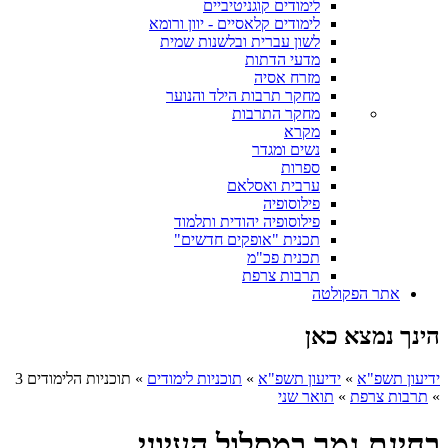
לימודים קוגניטיביים
לימודים קלאסיים - יוון ורומא
לשון עברית ובלשנות שמית
מדעי הדתות
מזרח אסיה
מחקר תרבות הילד והנוער
מחקר התרבות
מקרא
נשים ומגדר
ספרות
ערבית ואסלאם
פילוסופיה
פילוסופיה יהודית ותלמוד
תכנית "אופקים חדשים"
תכנית פכ"מ
תרבות צרפת
אתר הפקולטה
הינך נמצא כאן
ידיעון תשפ"א
»
ידיעון תשפ"א
»
תוכניות לימודים
»
תוכניות הלימודים 3
»
תרבות צרפת
»
תואר שני
בחינת גמר במסלול העיוני