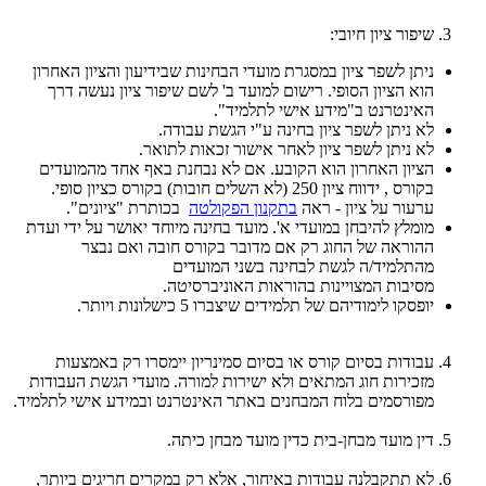
שיפור ציון חיובי:
ניתן לשפר ציון במסגרת מועדי הבחינות שבידיעון והציון האחרון
הוא הציון הסופי. רישום למועד ב' לשם שיפור ציון נעשה דרך
האינטרנט ב"מידע אישי לתלמיד".
לא ניתן לשפר ציון בחינה ע"י הגשת עבודה.
לא ניתן לשפר ציון לאחר אישור זכאות לתואר.
הציון האחרון הוא הקובע. אם לא נבחנת באף אחד מהמועדים
בקורס , ידווח ציון 250 (לא השלים חובות) בקורס כציון סופי.
ערעור על ציון - ראה
בתקנון הפקולטה
בכותרת "ציונים".
מומלץ להיבחן במועדי א'. מועד בחינה מיוחד יאושר על ידי ועדת
ההוראה של החוג רק אם מדובר בקורס חובה ואם נבצר
מהתלמיד/ה לגשת לבחינה בשני המועדים
מסיבות המצויינות בהוראות האוניברסיטה.
יופסקו לימודיהם של תלמידים שיצברו 5 כישלונות ויותר.
עבודות בסיום קורס או בסיום סמינריון יימסרו רק באמצעות
מזכירות חוג המתאים ולא ישירות למורה. מועדי הגשת העבודות
מפורסמים בלוח המבחנים באתר האינטרנט ובמידע אישי לתלמיד.
דין מועד מבחן-בית כדין מועד מבחן כיתה.
לא תתקבלנה עבודות באיחור, אלא רק במקרים חריגים ביותר,