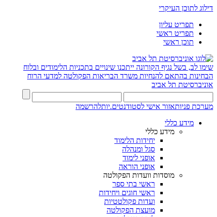
דילוג לתוכן העיקרי
תפריט עליון
תפריט ראשי
תוכן ראשי
שימו לב, בשל נגיף הקורונה ייתכנו שינויים בתכניות הלימודים ובלוח
הבחינות בהתאם להנחיות משרד הבריאות
הפקולטה למדעי הרוח
אוניברסיטת תל אביב
מערכת פניות
אזור אישי לסטודנטים.יות
להרשמה
מידע כללי
מידע כללי
יחידות הלימוד
סגל ומנהלה
אופני לימוד
אופני הוראה
מוסדות וועדות הפקולטה
ראשי בתי ספר
ראשי חוגים ויחידות
ועדות פקולטטיות
מועצת הפקולטה