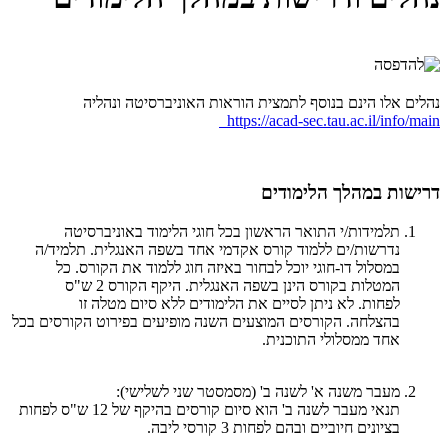
נהלים אלו הינם בנוסף לתמצית הוראות האוניברסיטה ונהליה
https://acad-sec.tau.ac.il/info/main
דרישות במהלך הלימודים
תלמידות/י התואר הראשון בכל חוגי הלימוד באוניברסיטה
נדרשות/ים ללמוד קורס אקדמי אחד בשפה האנגלית. תלמיד/ה
במסלול דו-חוגי יוכל לבחור באיזה חוג ללמוד את הקורס. כל
המטלות בקורס הינן בשפה האנגלית. היקף הקורס 2 ש"ס
לפחות. לא ניתן לסיים את הלימודים ללא סיום מטלה זו
בהצלחה. הקורסים המוצעים השנה מופיעים בפירוט הקורסים בכל
אחד ממסלולי התוכנית.
מעבר משנה א' לשנה ב' (מסמסטר שני לשלישי):
​תנאי מעבר לשנה ב' הוא סיום קורסים בהיקף של 12 ש"ס לפחות
בציונים חיוביים ובהם לפחות 3 קורסי ליבה.