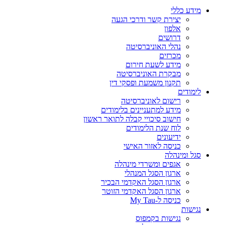
מידע כללי
יצירת קשר ודרכי הגעה
אלפון
דרושים
נהלי האוניברסיטה
מכרזים
מידע לשעת חירום
מבקרת האוניברסיטה
תקנון משמעת ופסקי דין
לימודים
רישום לאוניברסיטה
מידע למתעניינים בלימודים
חישוב סיכויי קבלה לתואר ראשון
לוח שנת הלימודים
ידיעונים
כניסה לאזור האישי
סגל ומינהלה
אגפים ומשרדי מינהלה
ארגון הסגל המנהלי
ארגון הסגל האקדמי הבכיר
ארגון הסגל האקדמי הזוטר
כניסה ל-My Tau
נגישות
נגישות בקמפוס