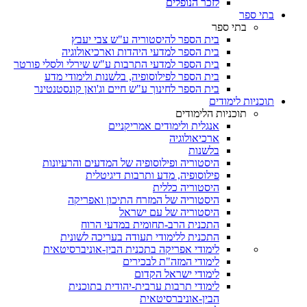
לזכר הנופלים
בתי ספר
בתי ספר
בית הספר להיסטוריה ע"ש צבי יעבץ
בית הספר למדעי היהדות וארכיאולוגיה
בית הספר למדעי התרבות ע"ש שירלי ולסלי פורטר
בית הספר לפילוסופיה, בלשנות ולימודי מדע
בית הספר לחינוך ע"ש חיים וג'ואן קונסטנטינר
תוכניות לימודים
תוכניות הלימודים
אנגלית ולימודים אמריקניים
ארכיאולוגיה
בלשנות
היסטוריה ופילוסופיה של המדעים והרעיונות
פילוסופיה, מדע ותרבות דיגיטלית
היסטוריה כללית
היסטוריה של המזרח התיכון ואפריקה
היסטוריה של עם ישראל
התכנית הרב-תחומית במדעי הרוח
התכנית ללימודי תעודה בעריכה לשונית
לימודי אפריקה בתכנית הבין-אוניברסיטאית
לימודי המזה"ת לבכירים
לימודי ישראל הקדום
לימודי תרבות ערבית-יהודית בתוכנית
הבין-אוניברסיטאית