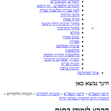
לימודים קוגניטיביים
לימודים קלאסיים - יוון ורומא
לשון עברית ובלשנות שמית
מדעי הדתות
מזרח אסיה
מחקר תרבות הילד והנוער
מחקר התרבות
מקרא
נשים ומגדר
ספרות
ערבית ואסלאם
פילוסופיה
פילוסופיה יהודית ותלמוד
תכנית "אופקים חדשים"
תכנית פכ"מ
תרבות צרפת
אתר הפקולטה
הינך נמצא כאן
ידיעון תשפ"א
»
ידיעון תשפ"א
»
תוכניות לימודים
»
תוכניות הלימודים
»
התכנית הרב-תחומית במדעי הרוח
הקבץ לימודי דתות