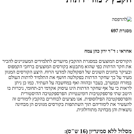
מסגרת 697
אחראי : ד"ר ירון כהן צמח
הקורסים המוצעים במסגרת ההקבץ מיועדים לתלמידים המעוניינים להכיר
את חקר הדתות כפי שהוא מתבטא בקורסים המוצעים ברחבי הקמפוס
ובעיקר בחוגים השונים של הפקולטה למדעי הרוח. היצע הקורסים המגוון
מעיד על כך שחקר הדתות בפקולטה חושף את התלמיד לדתות העולם
במזרח ובמערב, בעבר ובהווה ואף במחשבה על העתיד. כמו כן ניתן
לראות כי על אף שחקר הדתות הינו עיסוק אקדמי רב-תחומי, ניכרות בו
היטב שתי פרספקטיבות דומיננטיות: הפרספקטיבה ההיסטורית
והפרספקטיבה הפילוסופית. אנו מציעים לבוחרים בהקבץ לימודים זה
להעשיר את לימודיהם תוך השתתפות בקורסים מגוונים הן מבחינה
נושאית והן מבחינה מתודולוגית.
מסלול ללא סמינריון (16 ש"ס):