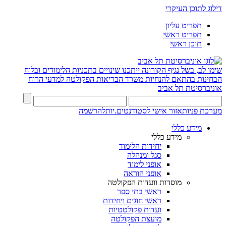
דילוג לתוכן העיקרי
תפריט עליון
תפריט ראשי
תוכן ראשי
שימו לב, בשל נגיף הקורונה ייתכנו שינויים בתכניות הלימודים ובלוח
הבחינות בהתאם להנחיות משרד הבריאות
הפקולטה למדעי הרוח
אוניברסיטת תל אביב
מערכת פניות
אזור אישי לסטודנטים.יות
להרשמה
מידע כללי
מידע כללי
יחידות הלימוד
סגל ומנהלה
אופני לימוד
אופני הוראה
מוסדות וועדות הפקולטה
ראשי בתי ספר
ראשי חוגים ויחידות
ועדות פקולטטיות
מועצת הפקולטה