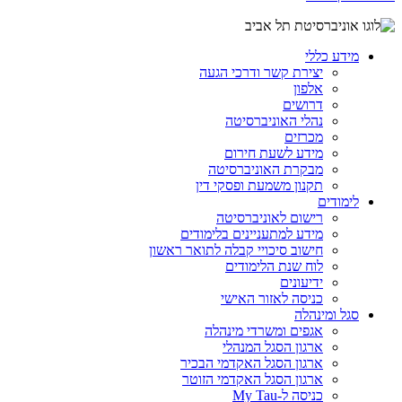
מידע כללי
יצירת קשר ודרכי הגעה
אלפון
דרושים
נהלי האוניברסיטה
מכרזים
מידע לשעת חירום
מבקרת האוניברסיטה
תקנון משמעת ופסקי דין
לימודים
רישום לאוניברסיטה
מידע למתעניינים בלימודים
חישוב סיכויי קבלה לתואר ראשון
לוח שנת הלימודים
ידיעונים
כניסה לאזור האישי
סגל ומינהלה
אגפים ומשרדי מינהלה
ארגון הסגל המנהלי
ארגון הסגל האקדמי הבכיר
ארגון הסגל האקדמי הזוטר
כניסה ל-My Tau