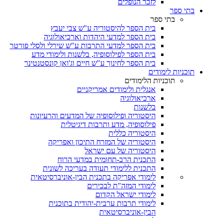
לזכר הנופלים
בתי ספר
בתי ספר
בית הספר להיסטוריה ע"ש צבי יעבץ
בית הספר למדעי היהדות וארכיאולוגיה
בית הספר למדעי התרבות ע"ש שירלי ולסלי פורטר
בית הספר לפילוסופיה, בלשנות ולימודי מדע
בית הספר לחינוך ע"ש חיים וג'ואן קונסטנטינר
תוכניות לימודים
תוכניות הלימודים
אנגלית ולימודים אמריקניים
ארכיאולוגיה
בלשנות
היסטוריה ופילוסופיה של המדעים והרעיונות
פילוסופיה, מדע ותרבות דיגיטלית
היסטוריה כללית
היסטוריה של המזרח התיכון ואפריקה
היסטוריה של עם ישראל
התכנית הרב-תחומית במדעי הרוח
התכנית ללימודי תעודה בעריכה לשונית
לימודי אפריקה בתכנית הבין-אוניברסיטאית
לימודי המזה"ת לבכירים
לימודי ישראל הקדום
לימודי תרבות ערבית-יהודית בתוכנית
הבין-אוניברסיטאית