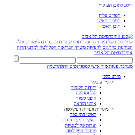
דילוג לתוכן העיקרי
תפריט עליון
תפריט ראשי
תוכן ראשי
שימו לב, בשל נגיף הקורונה ייתכנו שינויים בתכניות הלימודים ובלוח
הבחינות בהתאם להנחיות משרד הבריאות
הפקולטה למדעי הרוח
אוניברסיטת תל אביב
מערכת פניות
אזור אישי לסטודנטים.יות
להרשמה
מידע כללי
מידע כללי
יחידות הלימוד
סגל ומנהלה
אופני לימוד
אופני הוראה
מוסדות וועדות הפקולטה
ראשי בתי ספר
ראשי חוגים ויחידות
ועדות פקולטטיות
מועצת הפקולטה