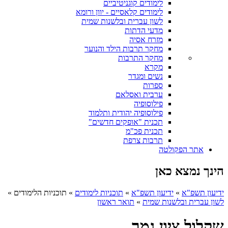
לימודים קוגניטיביים
לימודים קלאסיים - יוון ורומא
לשון עברית ובלשנות שמית
מדעי הדתות
מזרח אסיה
מחקר תרבות הילד והנוער
מחקר התרבות
מקרא
נשים ומגדר
ספרות
ערבית ואסלאם
פילוסופיה
פילוסופיה יהודית ותלמוד
תכנית "אופקים חדשים"
תכנית פכ"מ
תרבות צרפת
אתר הפקולטה
הינך נמצא כאן
ידיעון תשפ"א
»
ידיעון תשפ"א
»
תוכניות לימודים
»
תוכניות הלימודים
»
לשון עברית ובלשנות שמית
»
תואר ראשון
שקלול ציון גמר