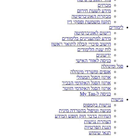
מכרזים
מידע לשעת חירום
מבקרת האוניברסיטה
תקנון משמעת ופסקי דין
לימודים
רישום לאוניברסיטה
מידע למתעניינים בלימודים
חישוב סיכויי קבלה לתואר ראשון
לוח שנת הלימודים
ידיעונים
כניסה לאזור האישי
סגל ומינהלה
אגפים ומשרדי מינהלה
ארגון הסגל המנהלי
ארגון הסגל האקדמי הבכיר
ארגון הסגל האקדמי הזוטר
כניסה ל-My Tau
נגישות
נגישות בקמפוס
מניעה וטיפול בהטרדה מינית
הנחיות בדבר חוק חופש המידע
הצהרת נגישות
הגנת הפרטיות
תנאי שימוש