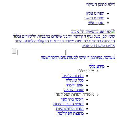
דילוג לתוכן העיקרי
תפריט עליון
תפריט ראשי
תוכן ראשי
שימו לב, בשל נגיף הקורונה ייתכנו שינויים בתכניות הלימודים ובלוח
הבחינות בהתאם להנחיות משרד הבריאות
הפקולטה למדעי הרוח
אוניברסיטת תל אביב
מערכת פניות
אזור אישי לסטודנטים.יות
להרשמה
מידע כללי
מידע כללי
יחידות הלימוד
סגל ומנהלה
אופני לימוד
אופני הוראה
מוסדות וועדות הפקולטה
ראשי בתי ספר
ראשי חוגים ויחידות
ועדות פקולטטיות
מועצת הפקולטה