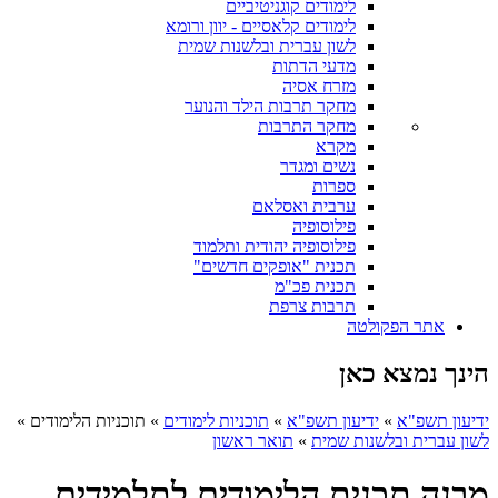
לימודים קוגניטיביים
לימודים קלאסיים - יוון ורומא
לשון עברית ובלשנות שמית
מדעי הדתות
מזרח אסיה
מחקר תרבות הילד והנוער
מחקר התרבות
מקרא
נשים ומגדר
ספרות
ערבית ואסלאם
פילוסופיה
פילוסופיה יהודית ותלמוד
תכנית "אופקים חדשים"
תכנית פכ"מ
תרבות צרפת
אתר הפקולטה
הינך נמצא כאן
ידיעון תשפ"א
»
ידיעון תשפ"א
»
תוכניות לימודים
»
תוכניות הלימודים
»
לשון עברית ובלשנות שמית
»
תואר ראשון
מבנה תכנית הלימודים לתלמידים