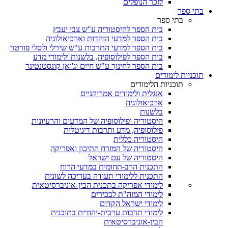
לזכר הנופלים
בתי ספר
בתי ספר
בית הספר להיסטוריה ע"ש צבי יעבץ
בית הספר למדעי היהדות וארכיאולוגיה
בית הספר למדעי התרבות ע"ש שירלי ולסלי פורטר
בית הספר לפילוסופיה, בלשנות ולימודי מדע
בית הספר לחינוך ע"ש חיים וג'ואן קונסטנטינר
תוכניות לימודים
תוכניות הלימודים
אנגלית ולימודים אמריקניים
ארכיאולוגיה
בלשנות
היסטוריה ופילוסופיה של המדעים והרעיונות
פילוסופיה, מדע ותרבות דיגיטלית
היסטוריה כללית
היסטוריה של המזרח התיכון ואפריקה
היסטוריה של עם ישראל
התכנית הרב-תחומית במדעי הרוח
התכנית ללימודי תעודה בעריכה לשונית
לימודי אפריקה בתכנית הבין-אוניברסיטאית
לימודי המזה"ת לבכירים
לימודי ישראל הקדום
לימודי תרבות ערבית-יהודית בתוכנית
הבין-אוניברסיטאית