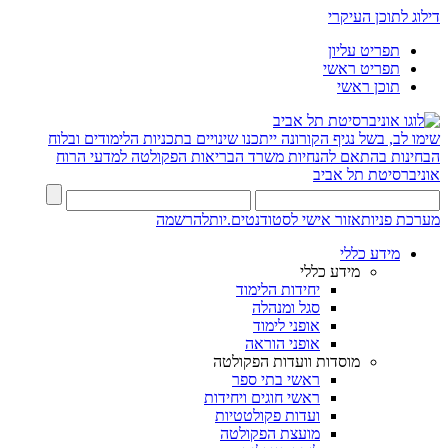
דילוג לתוכן העיקרי
תפריט עליון
תפריט ראשי
תוכן ראשי
שימו לב, בשל נגיף הקורונה ייתכנו שינויים בתכניות הלימודים ובלוח
הבחינות בהתאם להנחיות משרד הבריאות
הפקולטה למדעי הרוח
אוניברסיטת תל אביב
מערכת פניות
אזור אישי לסטודנטים.יות
להרשמה
מידע כללי
מידע כללי
יחידות הלימוד
סגל ומנהלה
אופני לימוד
אופני הוראה
מוסדות וועדות הפקולטה
ראשי בתי ספר
ראשי חוגים ויחידות
ועדות פקולטטיות
מועצת הפקולטה