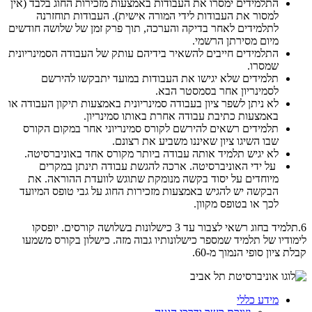
התלמידים ימסרו את העבודות באמצעות מזכירות החוג בלבד (אין
למסור את העבודות לידי המורה אישית). העבודות תוחזרנה
לתלמידים לאחר בדיקה והערכה, תוך פרק זמן של שלושה חודשים
מיום מסירתן הרשמי
.
התלמידים חייבים להשאיר בידיהם עותק של העבודה הסמינריונית
שמסרו
.
תלמידים שלא יגישו את העבודות במועד יתבקשו להירשם
לסמינריון אחר בסמסטר הבא
.
לא ניתן לשפר ציון בעבודה סמינריונית באמצעות תיקון העבודה או
באמצעות כתיבת עבודה אחרת באותו סמינריון
.
תלמידים רשאים להירשם לקורס סמינריוני אחר במקום הקורס
שבו השיגו ציון שאיננו משביע את רצונם
.
לא יגיש תלמיד אותה עבודה ביותר מקורס אחד באוניברסיטה
.
על ידי האוניברסיטה. ארכה להגשת עבודה תינתן במקרים
מיוחדים על יסוד בקשה מנומקת שתוגש לוועדת ההוראה. את
הבקשה יש להגיש באמצעות מזכירות החוג על גבי טופס המיועד
לכך או בטופס מקוון.
6.תלמיד בחוג רשאי לצבור עד 3 כישלונות בשלושה קורסים. יופסקו
לימודיו של תלמיד שמספר כישלונותיו גבוה מזה. כישלון בקורס משמעו
קבלת ציון סופי הנמוך מ-60.
מידע כללי