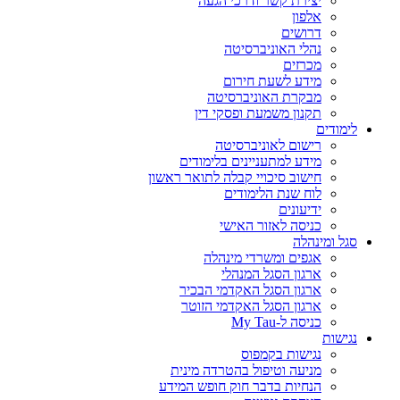
יצירת קשר ודרכי הגעה
אלפון
דרושים
נהלי האוניברסיטה
מכרזים
מידע לשעת חירום
מבקרת האוניברסיטה
תקנון משמעת ופסקי דין
לימודים
רישום לאוניברסיטה
מידע למתעניינים בלימודים
חישוב סיכויי קבלה לתואר ראשון
לוח שנת הלימודים
ידיעונים
כניסה לאזור האישי
סגל ומינהלה
אגפים ומשרדי מינהלה
ארגון הסגל המנהלי
ארגון הסגל האקדמי הבכיר
ארגון הסגל האקדמי הזוטר
כניסה ל-My Tau
נגישות
נגישות בקמפוס
מניעה וטיפול בהטרדה מינית
הנחיות בדבר חוק חופש המידע