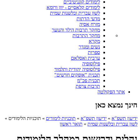
לימודים קוגניטיביים
לימודים קלאסיים - יוון ורומא
לשון עברית ובלשנות שמית
מדעי הדתות
מזרח אסיה
מחקר תרבות הילד והנוער
מחקר התרבות
מקרא
נשים ומגדר
ספרות
ערבית ואסלאם
פילוסופיה
פילוסופיה יהודית ותלמוד
תכנית "אופקים חדשים"
תכנית פכ"מ
תרבות צרפת
אתר הפקולטה
הינך נמצא כאן
ידיעון תשפ"א
»
ידיעון תשפ"א
»
תוכניות לימודים
»
תוכניות הלימודים
»
לשון עברית ובלשנות שמית
»
תואר ראשון
נהלים ודרישות במהלך הלימודים