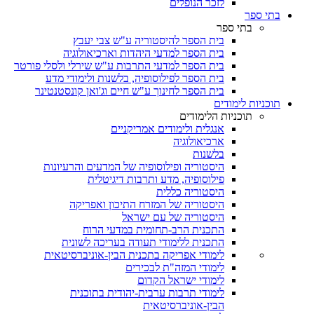
לזכר הנופלים
בתי ספר
בתי ספר
בית הספר להיסטוריה ע"ש צבי יעבץ
בית הספר למדעי היהדות וארכיאולוגיה
בית הספר למדעי התרבות ע"ש שירלי ולסלי פורטר
בית הספר לפילוסופיה, בלשנות ולימודי מדע
בית הספר לחינוך ע"ש חיים וג'ואן קונסטנטינר
תוכניות לימודים
תוכניות הלימודים
אנגלית ולימודים אמריקניים
ארכיאולוגיה
בלשנות
היסטוריה ופילוסופיה של המדעים והרעיונות
פילוסופיה, מדע ותרבות דיגיטלית
היסטוריה כללית
היסטוריה של המזרח התיכון ואפריקה
היסטוריה של עם ישראל
התכנית הרב-תחומית במדעי הרוח
התכנית ללימודי תעודה בעריכה לשונית
לימודי אפריקה בתכנית הבין-אוניברסיטאית
לימודי המזה"ת לבכירים
לימודי ישראל הקדום
לימודי תרבות ערבית-יהודית בתוכנית
הבין-אוניברסיטאית