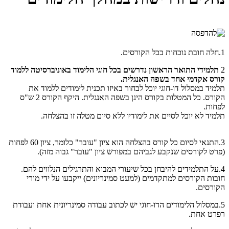
1.חלה חובת נוכחות בכל הקורסים.
2
תלמידי התואר הראשון נדרשים בכל חוגי הלימוד באוניברסיטה ללמוד
קורס אקדמי אחד בשפה האנגלית.
תלמיד במסלול דו-חוגי יוכל לבחור באיזו תכנית לימודים ללמוד את
הקורס. כל המטלות בקורס הינן בשפה האנגלית. היקף הקורס 2 ש"ס
לפחות.
תלמיד לא יוכל לסיים את לימודיו ללא סיום מטלה זו בהצלחה.
3.התנאי לסיום כל קורס בהצלחה הוא ציון "עובר" כלומר, ציון 60 לפחות
(פרט לקורסים שנקבע לגביהם במפורש ציון "עובר" גבוה מזה).
4.על התלמידים להיבחן בכל שיעורי המבוא והתרגילים הנלווים להם.
חובות הקורסים למתקדמים (למעט סמינריונים) ייקבעו על ידי מורי
הקורסים.
5.במסלול הלימודים הדו-חוגי יש לכתוב עבודה סמינריונית אחת ועבודת
רפרט אחת.