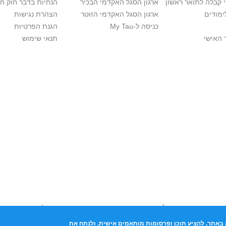
י קבלה לתואר ראשון
ארגון הסגל האקדמי הבכיר
הנחיות בדבר חוק ח
ימודים
ארגון הסגל האקדמי הזוטר
הצהרת נגישות
כניסה ל-My Tau
הגנת הפרטיות
 האישי
תנאי שימוש
יות יוצרים. אם בבעלותך זכויות יוצרים בתכנים שנמצאים פה ו/או השימוש ש
נות בהקדם לכתובת שכאן >>
באתר, להציע תוכן ופרסומות מותאמים אישית, ולנתח את