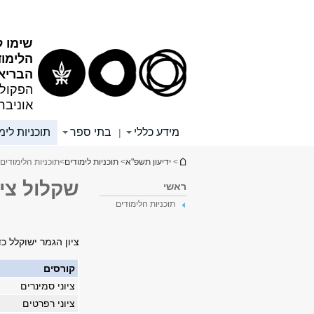
תוכן
תפריט
עליון
ראשי
שימו ל
הלימו
הבריא
הפקולט
אוניבר
מידע כללי
בתי ספר
תוכניות לימ
|
הינך נמצא כאן
>
ידיעון תשפ"א
>
תוכניות לימודים
>
תוכניות הלימודים
שקלול ציו
ראשי
תוכניות הלימודים
​ציון הגמר ישוקלל כ
קורסים
ציוני סמינרים
ציוני רפרטים