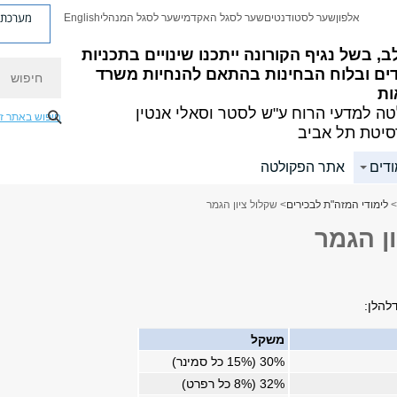
מערכת פ
אלפון
שער לסטודנטים
שער לסגל האקדמי
שער לסגל המנהלי
English
ב, בשל נגיף הקורונה ייתכנו שינויים בתכניות
חיפוש
דים ובלוח הבחינות בהתאם להנחיות משרד
ות
ה למדעי הרוח
ע"ש לסטר וסאלי אנטין
חיפוש באתר ז
סיטת תל אביב
ודים
אתר הפקולטה
>
לימודי המזה"ת לבכירים
> שקלול ציון הגמר
ן הגמר
דלהלן:
משקל
30% (15% כל סמינר)
32% (8% כל רפרט)