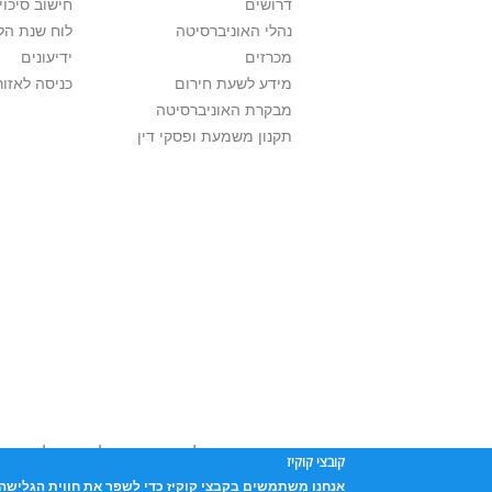
דרושים
חישוב סיכוי
נהלי האוניברסיטה
לוח שנת הל
מכרזים
ידיעונים
מידע לשעת חירום
כניסה לאזור
מבקרת האוניברסיטה
תקנון משמעת ופסקי דין
אוניברסיטת תל אביב עושה כל מאמץ לכבד זכו
קובצי קוקיז
שנעשה בתכנים אלה לדעתך מפר זכויות
נא לפ
אנחנו משתמשים בקבצי קוקיז כדי לשפר את חווית הגלישה 