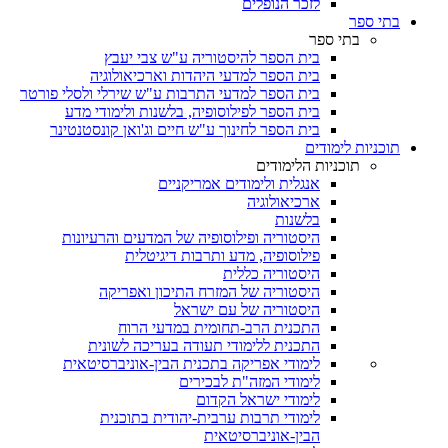
לזכר הנופלים
בתי ספר
בתי ספר
בית הספר להיסטוריה ע"ש צבי יעבץ
בית הספר למדעי היהדות וארכיאולוגיה
בית הספר למדעי התרבות ע"ש שירלי ולסלי פורטר
בית הספר לפילוסופיה, בלשנות ולימודי מדע
בית הספר לחינוך ע"ש חיים וג'ואן קונסטנטינר
תוכניות לימודים
תוכניות הלימודים
אנגלית ולימודים אמריקניים
ארכיאולוגיה
בלשנות
היסטוריה ופילוסופיה של המדעים והרעיונות
פילוסופיה, מדע ותרבות דיגיטלית
היסטוריה כללית
היסטוריה של המזרח התיכון ואפריקה
היסטוריה של עם ישראל
התכנית הרב-תחומית במדעי הרוח
התכנית ללימודי תעודה בעריכה לשונית
לימודי אפריקה בתכנית הבין-אוניברסיטאית
לימודי המזה"ת לבכירים
לימודי ישראל הקדום
לימודי תרבות ערבית-יהודית בתוכנית
הבין-אוניברסיטאית