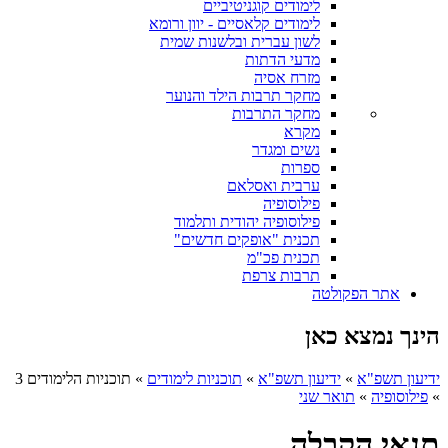
לימודים קוגניטיביים
לימודים קלאסיים - יוון ורומא
לשון עברית ובלשנות שמית
מדעי הדתות
מזרח אסיה
מחקר תרבות הילד והנוער
מחקר התרבות
מקרא
נשים ומגדר
ספרות
ערבית ואסלאם
פילוסופיה
פילוסופיה יהודית ותלמוד
תכנית "אופקים חדשים"
תכנית פכ"מ
תרבות צרפת
אתר הפקולטה
הינך נמצא כאן
ידיעון תשפ"א
»
ידיעון תשפ"א
»
תוכניות לימודים
»
תוכניות הלימודים 3
»
פילוסופיה
»
תואר שני
תנאי הקבלה