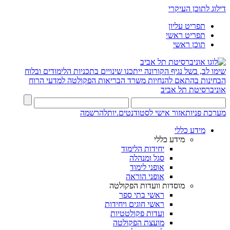
דילוג לתוכן העיקרי
תפריט עליון
תפריט ראשי
תוכן ראשי
שימו לב, בשל נגיף הקורונה ייתכנו שינויים בתכניות הלימודים ובלוח
הבחינות בהתאם להנחיות משרד הבריאות
הפקולטה למדעי הרוח
אוניברסיטת תל אביב
מערכת פניות
אזור אישי לסטודנטים.יות
להרשמה
מידע כללי
מידע כללי
יחידות הלימוד
סגל ומנהלה
אופני לימוד
אופני הוראה
מוסדות וועדות הפקולטה
ראשי בתי ספר
ראשי חוגים ויחידות
ועדות פקולטטיות
מועצת הפקולטה