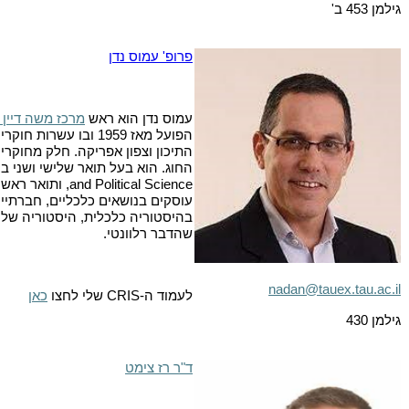
גילמן 453 ב'
פרופ'
עמוס נדן
עמוס נדן הוא ראש
מרכז משה דיין 
הפועל מאז 1959 ובו 
התיכון וצפון אפריקה. חלק מחוקרי 
החוג. הוא בעל תואר שלישי ושני ב
and Political Science
, ותואר ראשו
עוסקים בנושאים כלכליים, חברתיים
בהיסטוריה כלכלית, היסטוריה של אי
שהדבר רלוונטי.
nadan@tauex.tau.ac.il
לעמוד ה-
CRIS
שלי לחצו
כאן
גילמן 430
ד"ר רז צימט