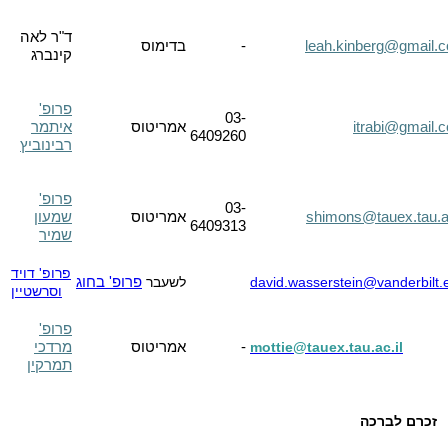
ד"ר לאה
leah.kinberg@gmail.
-
בדימוס
קינברג
פרופ'
03-
itrabi@gmail.
אמריטוס
איתמר
6409260
רבינוביץ
פרופ'
03-
shimons@tauex.tau.ac
אמריטוס
שמעון
6409313
שמיר
פרופ' דויד
david.wasserstein@vanderbilt.
לשעבר
פרופ' בחוג
וסרשטיין
פרופ'
-
אמריטוס
מרדכי
mottie@tauex.tau.ac.il
תמרקין
זכרם לברכה