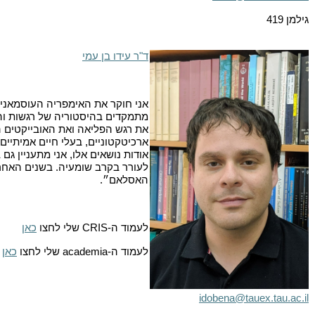
גילמן 419
ד"ר עידו בן עמי
אני חוקר את האימפריה העוסמאנית
מתמקדים בהיסטוריה של רגשות והי
את רגש הפליאה ואת האובייקטים ה
ארכיטקטוניים, בעלי חיים אמיתיים
אודות נושאים אלו, אני מתעניין ג
לעורר בקרב שומעיה. בשנים האחרו
האסלאם״.
לעמוד ה-
CRIS
שלי לחצו
כאן
לעמוד ה-
academia
שלי לחצו
כאן
idobena@tauex.tau.ac.il