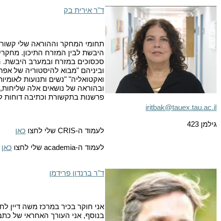
ד"ר אירית בק
תחומי המחקר וההוראה שלי קשורי
היבשת לבין המזרח התיכון. מחקר
סכסוכים במזרח ובמערב היבשת. הק
וביניהם "מבוא להיסטוריה של אפרי
ואקטואליה" "נשים ותנועות לאומיו
ובהוראה של נושאים אלה שליחות,
פרשנות בתקשורת וכתיבה דוחות לאר
iritbak@tauex.tau.ac.il
גילמן 423
לעמוד ה-
CRIS
שלי לחצו
כאן
לעמוד ה-
academia
שלי לחצו
כאן
ד"ר ברנדון פרידמן
אני חוקר בכיר במרכז משה דיין לח
בנוסף, אני העורך האחראי של כת