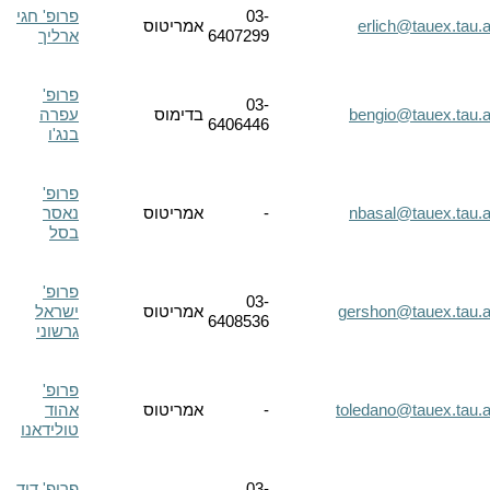
03-
פרופ' חגי
erlich@tauex.tau.a
אמריטוס
6407299
ארליך
פרופ'
03-
bengio@tauex.tau.ac
בדימוס
עפרה
6406446
בנג'ו
פרופ'
nbasal@tauex.tau.a
-
אמריטוס
נאסר
בסל
פרופ'
03-
gershon@tauex.tau.ac
אמריטוס
ישראל
6408536
גרשוני
פרופ'
toledano@tauex.tau.ac
-
אמריטוס
אהוד
טולידאנו
03-
פרופ' דוד