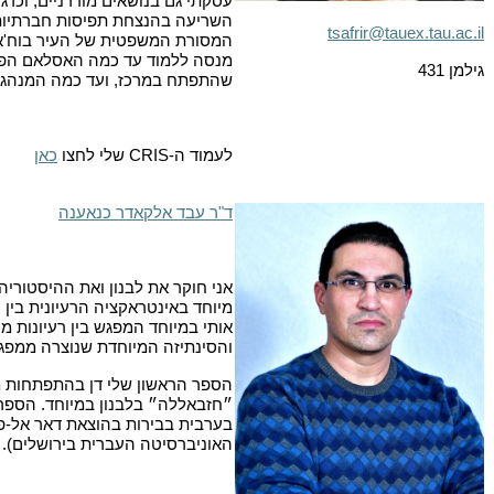
עסקתי גם בנושאים מודרניים, וכר
השריעה בהנצחת תפיסות חברתיות 
tsafrir@tauex.tau.ac.il
המסורת המשפטית של העיר בוח'אר
מנסה ללמוד עד כמה האסלאם הפר
גילמן 431
שהתפתח במרכז, ועד כמה המנהג ה
לעמוד ה-
CRIS
שלי לחצו
כאן
ד"ר עבד אלקאדר כנאענה
אני חוקר את לבנון ואת ההיסטוריה
מיוחד באינטראקציה הרעיונית בין ה
אותי במיוחד המפגש בין רעיונות מה
והסינתיזה המיוחדת שנוצרה ממפג
הספר הראשון שלי דן בהתפתחות 
״חזבאללה״ בלבנון במיוחד. הספר י
בערבית בבירות בהוצאת דאר אל-פ
האוניברסיטה העברית בירושלים).