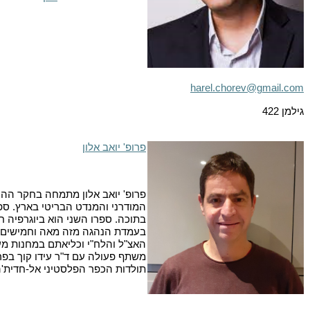
harel.chorev@gmail.com
גילמן 422
פרופ' יואב אלון
פרופ' יואב אלון מתמחה בחקר ההי
המודרני והמנדט הבריטי בארץ. ס
בתוכה. ספרו השני הוא ביוגרפיה 
בעמדת הנהגה מזה מאה וחמישים ש
האצ"ל והלח"י וכליאתם במחנות מ
משתף פעולה עם ד"ר עידו קוך בפר
תולדות הכפר הפלסטיני אל-חדית'ה (ת