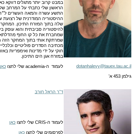
במבט קרוב יותר מתגלים דווקא כאזו
הראשון שלי כתבתי על המרחב של ה
התשע עשרה והמאה העשרים ל״רצו
ההיסטוריה המודרנית של רצועת ע
שלה בתוך המזרח התיכון. המחקר ה
להיסטוריה סביבתית והוא עוסק בי
שמחברת את כל קו החוף מהדלתא ש
שמרתקת אותי בתוך המחקר הזה היא 
מכתיבה הסדרים פוליטיים וכלכליים 
חוקי על ידי מדינות ואימפריות בא
במזרח אגן הים התיכון
.
dotanhalevy@tauex.tau.ac.il
לעמוד ה-
academia
שלי לחצו
כאן
גילמן 453 א'
ד"ר הראל חורב
לעמוד ה-
CRIS
שלי לחצו
כאן
לפרסומים שלי לחצו
כאן