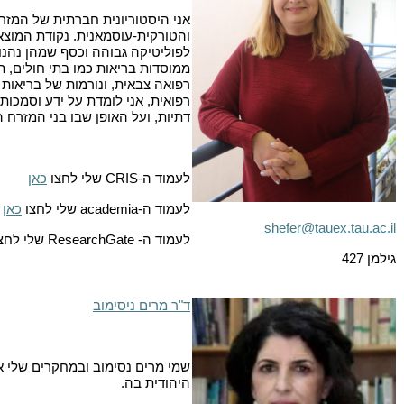
אני היסטוריונית חברתית של המזר
והטורקית-עוסמאנית. נקודת המוצא 
לפוליטיקה גבוהה וכסף שמהן נהנות 
ממוסדות בריאות כמו בתי חולים, תו
רפואה צבאית, ונורמות של בריאות ה
רפואית, אני לומדת על ידע וסמכות 
דתיות, ועל האופן שבו בני המזרח 
לעמוד ה-
CRIS
שלי לחצו
כאן
לעמוד ה-
academia
שלי לחצו
כאן
shefer@tauex.tau.ac.il
לעמוד ה-
ResearchGate
שלי לחצ
גילמן 427
ד"ר מרים ניסימוב
שמי מרים נסימוב ובמחקרים שלי א
היהודית בה.