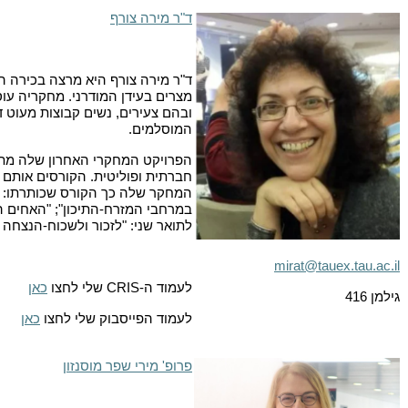
ד"ר מירה צורף
ד"ר מירה צורף היא מרצה בכירה
מצרים בעידן המודרני. מחקריה עוס
ובהם צעירים, נשים קבוצות מעוט 
המוסלמים.
חברתית ופוליטית. הקורסים אותם 
המחקר שלה כך הקורס שכותרתו: "ד
במרחבי המזרח-התיכון"; "האחים ה
לתואר שני: "לזכור ולשכוח-הנצחה
mirat@tauex.tau.ac.il
לעמוד ה-
CRIS
שלי לחצו
כאן
גילמן 416
לעמוד הפייסבוק שלי לחצו
כאן
פרופ' מירי שפר מוסנזון