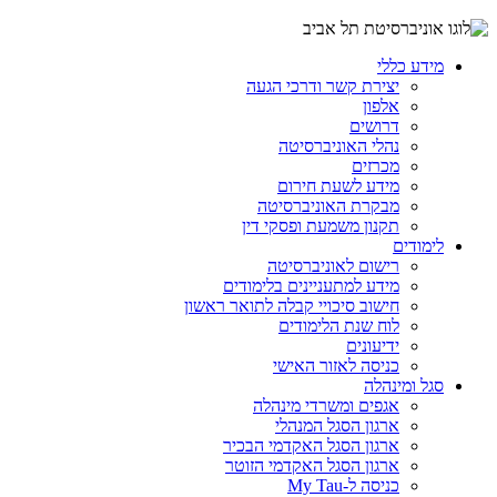
מידע כללי
יצירת קשר ודרכי הגעה
אלפון
דרושים
נהלי האוניברסיטה
מכרזים
מידע לשעת חירום
מבקרת האוניברסיטה
תקנון משמעת ופסקי דין
לימודים
רישום לאוניברסיטה
מידע למתעניינים בלימודים
חישוב סיכויי קבלה לתואר ראשון
לוח שנת הלימודים
ידיעונים
כניסה לאזור האישי
סגל ומינהלה
אגפים ומשרדי מינהלה
ארגון הסגל המנהלי
ארגון הסגל האקדמי הבכיר
ארגון הסגל האקדמי הזוטר
כניסה ל-My Tau