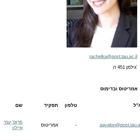
rachelka@post.tau.ac.il
'גילמן 451 ה
אמריטוס ובדימוס
"ל
טלפון
תפקיד
שם
פרופ' עמי
aayalon@post.tau.ac
-
אמריטוס
איילון