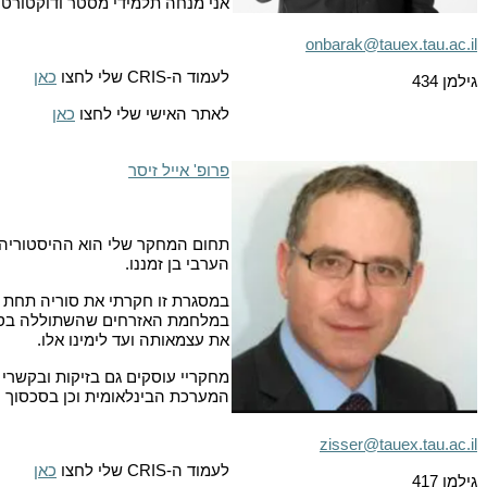
אני מנחה תלמידי מסטר ודוקטורט ב
onbarak@tauex.tau.ac.il
לעמוד ה-
CRIS
שלי לחצו
כאן
גילמן 434
לאתר האישי שלי לחצו
כאן
פרופ' אייל זיסר
תחום המחקר שלי הוא ההיסטוריה המ
הערבי בן זמננו.
במסגרת זו חקרתי את סוריה תחת 
במלחמת האזרחים שהשתוללה בסורי
את עצמאותה ועד לימינו אלו.
מחקריי עוסקים גם בזיקות ובקשרי ה
המערכת הבינלאומית וכן בסכסוך ה
zisser@tauex.tau.ac.il
לעמוד ה-
CRIS
שלי לחצו
כאן
גילמן 417