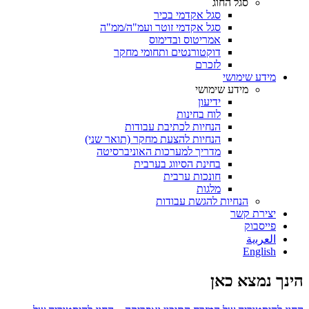
סגל החוג
סגל אקדמי בכיר
סגל אקדמי זוטר ועמ"ה/ממ"ה
אמריטוס ובדימוס
דוקטורנטים ותחומי מחקר
לזכרם
מידע שימושי
מידע שימושי
ידיעון
לוח בחינות
הנחיות לכתיבת עבודות
הנחיות להצעת מחקר (תואר שני)
מדריך למערכות האוניברסיטה
בחינת הסיווג בערבית
חונכות ערבית
מלגות
הנחיות להגשת עבודות
יצירת קשר
פייסבוק
ﺍﻟﻌﺮﺑﻳﺔ
English
הינך נמצא כאן