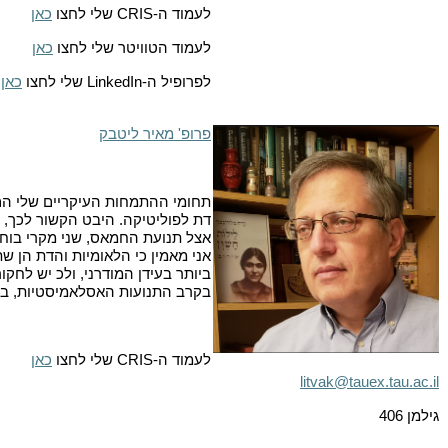
לעמוד ה-
CRIS
שלי לחצו
כאן
לעמוד הטוויטר שלי לחצו
כאן
לפרופיל ה-
LinkedIn
שלי לחצו
כאן
פרופ' מאיר ליטבק
תחומי ההתמחות העיקריים שלי הם
דת לפוליטיקה. היבט הקשור לכך, ה
אצל תנועת החמאס, שני מקרי בוחן
אני מאמין כי הלאומיות והדת הן שת
ביותר בעידן המודרני, ולכ יש לחק
בקרב התנועות האסלאמיסטיות, בקר
לעמוד ה-
CRIS
שלי לחצו
כאן
litvak@tauex.tau.ac.il
גילמן 406