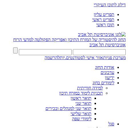
דילוג לתוכן העיקרי
תפריט עליון
תפריט ראשי
תוכן ראשי
החוג להיסטוריה של המזרח התיכון ואפריקה
הפקולטה למדעי הרוח
אוניברסיטת תל אביב
מערכת פניות
אזור אישי לסטודנטים.יות
להרשמה
אודות החוג
עדכונים
ידיעון
לימודים בחוג
למידה חווייתית
תכניות לימוד במזרח תיכון
תואר ראשון
תואר שני
תואר שני למנהלים ובכירים
תואר שלישי
לימודי שפה
סגל