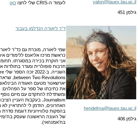
yalon@tauex.tau.ac.il
לעמוד ה-
CRIS
שלי לחצו
כאן
גילמן 451
ד"ר ליאורה הנדלמן בעבור
כראשת מרכז אליאנס ללימודים איר
אני חוקרת בכירה במסגרתו. תחומי
תרבות פופולרית ומגדר בתולדות א
השנייה. ב-2022 זכה הספר שלי
re
between Two Revolutions
, שראה 
יארשאטר מטעם האגודה הבינלאומית
את כתיבתו של ספר על הפהלוים: מ
ומשתדלת להתקדם עם מיזם נוסף
Journalism
. בעקבות העניין הציבו
האחרונים, הזדמן לי להתראיין לא
hendelma@tauex.tau.ac.il
של העונה הראשונה שעסק בח'ומינ
גילמן 406
בח'אמנהאי).