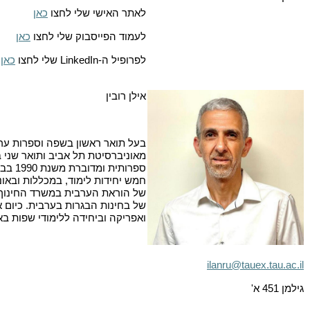
לאתר האישי שלי לחצו
כאן
לעמוד הפייסבוק שלי לחצו
כאן
לפרופיל ה-
LinkedIn
שלי לחצו
כאן
אילן רובין
בעל תואר ראשון בשפה וספרות ערב
מאוניברסיטת תל אביב ותואר שני 
ספרות
חמש יחידות לימוד, במכללות ובאונ
של הוראת הערבית במשרד החינוך 
של בחינות הבגרות בערבית. כיום 
ואפריקה וביחידה ללימודי שפות בא
ilanru@tauex.tau.ac.il
גילמן 451 א'