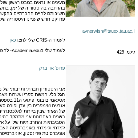
מעינינו או נראים במבט ראשון שולי
בהרחבה בהיסטוריה של זמן, בחשכ
חשיבותם לחיים החברתיים בהקשרים
פרויקט חדש שעניינו היסטוריה ש
avnerwish@tauex.tau.ac.il
לעמוד ה-
CRIS
שלי לחצו
כאן
לעמוד שלי ב
Academia.edu
- לחצו
גילמן 429
פרופ' און ברק
אני היסטוריון חברתי ותרבותי של 
הגלובלי. חמשת ספרי ועשרות מאמר
אסלאמיים 
אנרגיה ואימפריה בין עדן ופורט 
של האזור שבין ביירות לאלכסנדרי
בשנים האחרונות אני מתמקד בהיס
הסביבתיות והתרבותיות שלו על אז
למדתי ולימדתי באוניברסיטה העברית
אוניברסיטת פרינסטון, אוניברסיטת