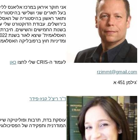
אני חוקר איראן במרכז אליאנס ללימ
בעל תארים שני ושלישי בהיסטוריה
ותואר ראשון בהיסטוריה של האסל
בירושלים. עבודת הדוקטורט שלי ע
בשנות החמישים והשישים. חיברתי 
ומדיניות חוץ ברפובליקה האסלאמי
לעמוד ה-
CRIS
שלי לחצו
כאן
rzimmt@gmail.com
'גילמן 451 א
ד"ר ריצ'ל קנץ-פידר
עוסקת בדת, תרבות ופוליטיקה שיע
המודרנית ותפקידה של הפסיכולוגיה