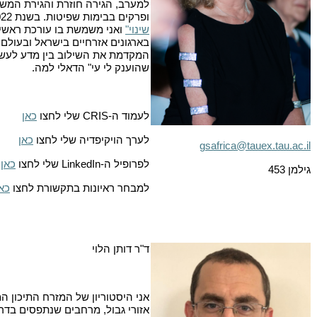
למערב, הגירה חוזרת והגירת המשך
ופרקים בבימות שפיטות. בשנת 2022 הקמתי יחד עם סטודנטים את כתב העת "
שינוי"
ואני משמשת בו עורכת ראשי
בארגונים אזרחיים בישראל ובעולם
המקדמת את השילוב בין מדע לעש
שהוענק לי עי" הדאלי למה.
לעמוד ה-
CRIS
שלי לחצו
כאן
לערך הויקיפדיה שלי לחצו
כאן
gsafrica@tauex.tau.ac.il
לפרופיל ה-
LinkedIn
שלי לחצו
כאן
גילמן 453
למבחר ראיונות בתקשורת לחצו
כא
ד"ר דותן הלוי
אני היסטוריון של המזרח התיכון המ
אזורי גבול, מרחבים שנתפסים בדרך