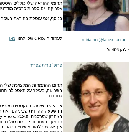
תחומי ההוראה שלי כוללים היסטורי
אפריקה וגם ספרות פרסית מודרנית
בנוסף, אני עוסקת בהוראת השפה 
לעמוד ה-
CRIS
שלי לחצו
כאן
miriamni@tauex.tau.ac.il
גילמן 406 א'
פרופ' נורית צפריר
תחום ההתמחות המקצועית שלי הו
השריעה, בעיקר על האסכולה החנפי
לחברה.
אני עושה שימוש בטקסטים משפטי
ההשפעה ההדדית שביניהם, ואת הא
האחרון שפרסמתי (
ity Press, 2020
מתמקד באחריות קבוצות סולידריו
איך אפשר ללמוד משינויים בהרכב 