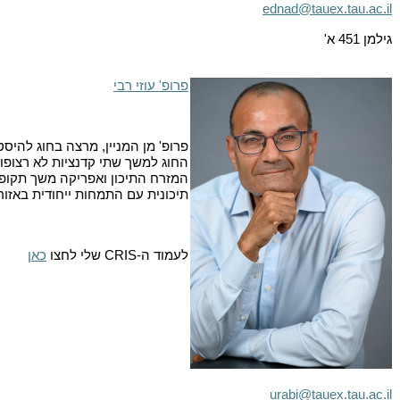
ednad@tauex.tau.ac.il
גילמן 451 א'
פרופ' עוזי רבי
פרופ' מן המניין, מרצה בחוג להיס
החוג למשך שתי קדנציות לא רצופות
המזרח התיכון ואפריקה משך תקופה
תיכונית עם התמחות ייחודית באזור
לעמוד ה-
CRIS
שלי לחצו
כאן
urabi@tauex.tau.ac.il