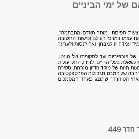
 של ימי הביניים
מצעות תפיסת "מותר האדם מהבהמה",
את עצמו כמרכז העולם וכישות החשובה
יד עמדה זו למבחן, ואף לנסות ולערער
ל פורפיריוס ועד לתקופתו של מונטן,
שאלת בעלי החיים, לדידו, החלו עולות
ת הזזה של מוקד הדיון מזרחה. סקירה
 הרחבה של המבט מגבולות הפרספקטיבה
" [המאה ה-10] של קבוצה המתכנה "אחי הטוהרה" שתוצג כאחד המסמכים