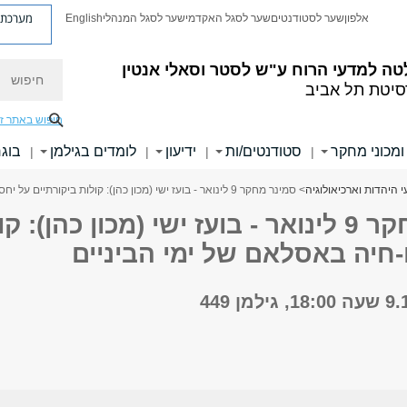
מערכת פ
אלפון
שער לסטודנטים
שער לסגל האקדמי
שער לסגל המנהלי
English
חיפוש
טה למדעי הרוח
ע"ש לסטר וסאלי אנטין
סיטת תל אביב
חיפוש באתר ז
ומכוני מחקר
סטודנטים/ות
ידיעון
לומדים בגילמן
בוגר
|
|
|
|
 היהדות וארכיאולוגיה
> סמינר מחקר 9 לינואר - בועז ישי (מכון כהן): קולות ביקורתיים על יחסי אדם-חיה באסלאם של ימי הביניים
סמינר מחקר 9 לינואר - בועז ישי (מכון כה
-חיה באסלאם של ימי הביניים