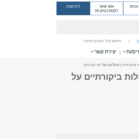
ניות
אזור אישי
להרשמה
לסטודנטים.יות
ה
חיפוש בכל האוניברסיטה
ים/ות
יצירת קשר
|
ן): קולות ביקורתיים על