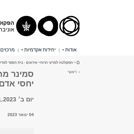
תוכן
תפריט
עליון
ראשי
הפקול
אוניבר
אודות
יחידות אקדמיות
מרכזים 
|
|
הינך נמצא כאן
>
הפקולטה למדעי הרוח
>
אירועים - בית הספר למדעי
ראשי
יחסי אדם
יום ב׳ 9.1.2023 שעה 18:00, גילמן 449
04 ינואר 2023