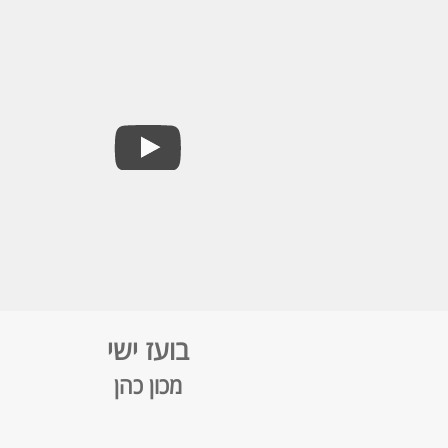
בועז ישי
מכון כהן