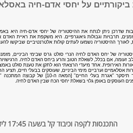
 ביקורתיים על יחסי אדם-חיה באסלאם
ת שדרכן ניתן לנתח את ההיסטוריה של יחסי אדם-חיה היא בא
מנים, תרבויות וגבולות גיאוגרפיים. היא משקפת את ראיית האדם 
ת, לאורך ההיסטוריה נשמעו לעתים קולות אלטרנטיביים שביקשו להעמ
טוריה של יחס האדם לחיה הנרי סולט גרס שבימי הביניים, מזמנו ש
 זעומה, אם בכלל, לשאלת הטוב והרע ביחס האדם לחיה. הרגישויות ל
רות האירופית. אחד מיעדי הרצאתי הוא לתקן את טענת סולט באמצעו
ות אסלאמיים וערביים מימי הביניים, שעוסקים בבעלי חיים, תציע
המערבית. במוקד תיסקר "אגרת בעלי החיים
נים העוסקים באופן גלוי בשאלת יחסי הכח שבין האדם לחיה.
התכנסות לקפה וכיבוד קל בשעה 17:45 ליד חדר 449