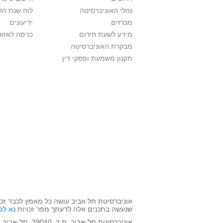
נהלי האוניברסיטה
לוח שנת הל
מכרזים
ידיעונים
מידע לשעת חירום
כניסה לאזור
מבקרת האוניברסיטה
תקנון משמעת ופסקי דין
אוניברסיטת תל אביב עושה כל מאמץ לכבד זכו
שנעשה בתכנים אלה לדעתך מפר זכויות
נא לפ
אוניברסיטת תל-אביב, ת.ד. 39040, תל-אביב 6997801