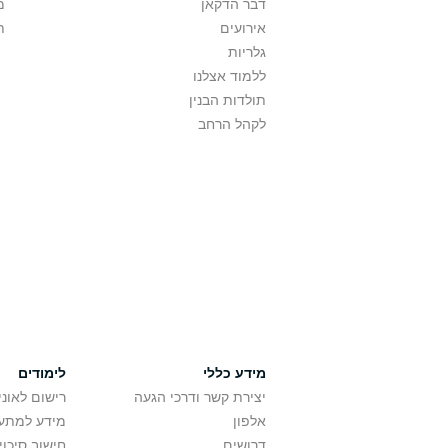
דבר הדקאן
מ
אירועים
ת
גלריות
ללמוד אצלנו
תולדות הבנין
לקהל הרחב
מידע כללי
לימודים
יצירת קשר ודרכי הגעה
רישום לאונ
אלפון
מידע למתענ
דרושים
חישוב סיכוי