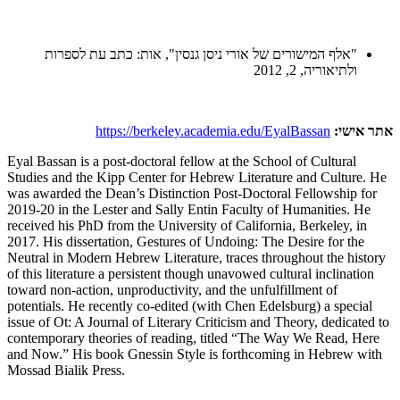
"אלף המישורים של אורי ניסן גנסין", אות: כתב עת לספרות
ולתיאוריה, 2, 2012
אתר אישי:
https://berkeley.academia.edu/EyalBassan
Eyal Bassan is a post-doctoral fellow at the School of Cultural
Studies and the Kipp Center for Hebrew Literature and Culture. He
was awarded the Dean’s Distinction Post-Doctoral Fellowship for
2019-20 in the Lester and Sally Entin Faculty of Humanities. He
received his PhD from the University of California, Berkeley, in
2017. His dissertation, Gestures of Undoing: The Desire for the
Neutral in Modern Hebrew Literature, traces throughout the history
of this literature a persistent though unavowed cultural inclination
toward non-action, unproductivity, and the unfulfillment of
potentials. He recently co-edited (with Chen Edelsburg) a special
issue of Ot: A Journal of Literary Criticism and Theory, dedicated to
contemporary theories of reading, titled “The Way We Read, Here
and Now.” His book Gnessin Style is forthcoming in Hebrew with
Mossad Bialik Press.