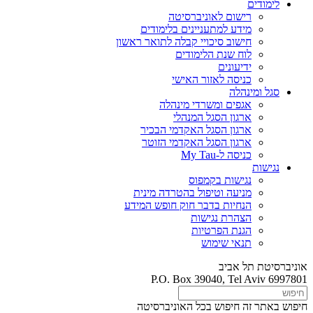
לימודים
רישום לאוניברסיטה
מידע למתעניינים בלימודים
חישוב סיכויי קבלה לתואר ראשון
לוח שנת הלימודים
ידיעונים
כניסה לאזור האישי
סגל ומינהלה
אגפים ומשרדי מינהלה
ארגון הסגל המנהלי
ארגון הסגל האקדמי הבכיר
ארגון הסגל האקדמי הזוטר
כניסה ל-My Tau
נגישות
נגישות בקמפוס
מניעה וטיפול בהטרדה מינית
הנחיות בדבר חוק חופש המידע
הצהרת נגישות
הגנת הפרטיות
תנאי שימוש
אוניברסיטת תל אביב
P.O. Box 39040, Tel Aviv 6997801
חיפוש באתר זה
חיפוש בכל האוניברסיטה