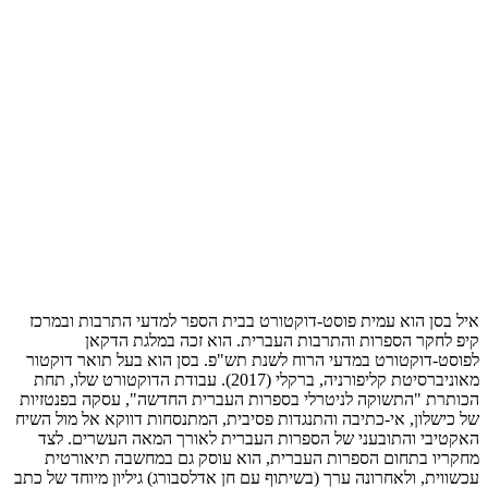
איל בסן הוא עמית פוסט-דוקטורט בבית הספר למדעי התרבות ובמרכז
קיפ לחקר הספרות והתרבות העברית. הוא זכה במלגת הדקאן
לפוסט-דוקטורט במדעי הרוח לשנת תש"פ. בסן הוא בעל תואר דוקטור
מאוניברסיטת קליפורניה, ברקלי (2017). עבודת הדוקטורט שלו, תחת
הכותרת "התשוקה לניטרלי בספרות העברית החדשה", עסקה בפנטזיות
של כישלון, אי-כתיבה והתנגדות פסיבית, המתנסחות דווקא אל מול השיח
האקטיבי והתובעני של הספרות העברית לאורך המאה העשרים. לצד
מחקריו בתחום הספרות העברית, הוא עוסק גם במחשבה תיאורטית
עכשווית, ולאחרונה ערך (בשיתוף עם חן אדלסבורג) גיליון מיוחד של כתב