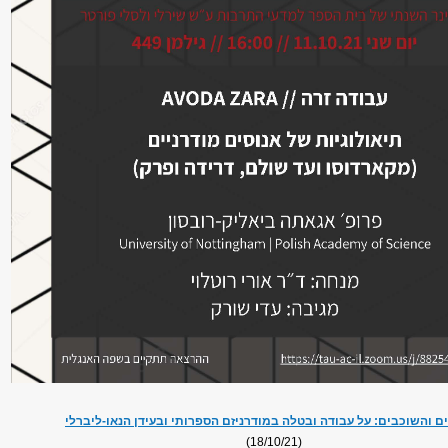
ם והשוכבים: על עבודה ובטלה במודרניזם הספרותי ובעידן הנאו-ליברלי
(18/10/21)