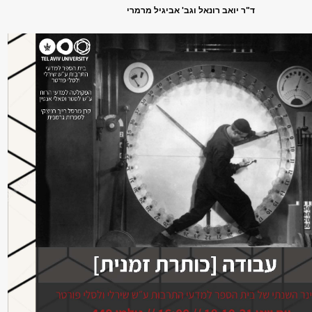
ד"ר יואב רונאל וגב' אביגיל מרמרי