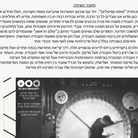
תקציר השיחה:
 הכותרת ״פוסט-קפיטליזם״, יחד עם שיבוש המערכות שהביאה מגפת הקורונה, העלו מחדש א
ון מדוע אנו עובדים כל כך הרבה, מדוע עבודות רבות הן כה משמימות, ומדוע לא מחליפים 
עת, העבודה משנה את פניה בכיוונים שונים ולכאורה סותרים, שעושים שמות במושגים מעמדיי
ון, ומקשים על גיבוש תמונה אחידה. עובדי ההייטק מרוויחים משכורות עתק, אבל מתלוננים ע
למשככי תודעה; הספרים שלנו מגיעים מעובדי מחסן ב״עולם הראשון״ שמוצמדים להם מכשיר
המשלוחים אין ביטוח ממקום העבודה, אבל הם מרוצים משעות העבודה הגמישות; והאקדמא
מאיימים בשביתה בגלל ביטול פריבילגיות שאין לאף מגזר ציבורי אחר
.
כים ביקורתיים ביחס לדיונים עכשוויים אלה, דרך קריאה מחודשת בכמה אתרים אצל מרקס.
 של רעיון ביטול העבודה אצל מרקס, ולטובת הרעיון של שינוי אופי העבודה. שנית, העמוד ע
ת העבודה המנוכרת בגרסתה ההומניסטית והבעייתית אצל מרקס המוקדם מול הגרסה
ל מרקס המאוחר. ושלישית, נתעקש על הבדל שאבד בין דמיון פוליטי מן הסוגה המרקסיסטי
ון פוליטי שמאפיין את ימינו, שהסובייקטיביות שלו עברה הפרטה לא מודעת
.