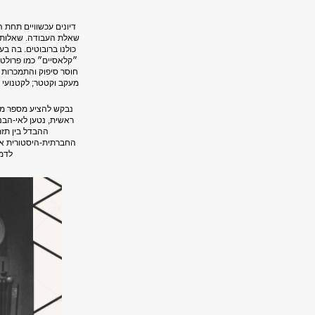
דיונים עכשוויים תחת
שאלת העבודה. שאלות כג
כולנו ברובוטים. בה ב
״קלאסיים״ כמו פרולטרי
חוסר סיפוק והתמכרות 
מעקב וקטטר; לקטנועי 
נבקש להציע מספר מהל
ראשית, נטען לאי-הבנה
ההבדל בין תז
החברתית-היסטורית אצ
לדמי