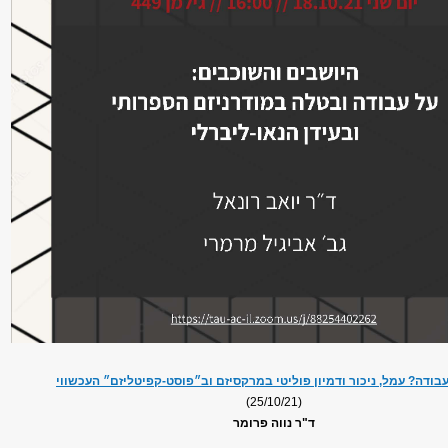
בודה? עמל, ניכור ודמיון פוליטי במרקסיזם וב״פוסט-קפיטליזם״ העכשווי
(25/10/21)
ד"ר נווה פרומר