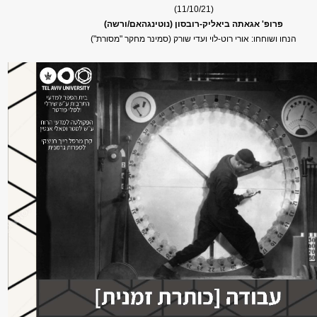
(11/10/21)
פרופ' אגאתה ביאליק-רובסון (נוטינגהאם/ורשה)
הנחו ושוחחו: אורי רוט-לוי ועדי שורק (סמינר מחקר "מסורת")