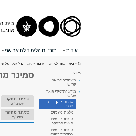
תוכן
תפריט
עליון
ראשי
בית הס
אוניבר
אודות
תוכניות הלימוד לתואר שני
|
הינך נמצא כאן
>
בית הספר למדעי התרבות
>
לימודים לתואר שלישי
>
סמינר מח
ראשי
מועמדים לתואר
שלישי
מידע לתלמידי תואר
שלישי
סמינר מחקר
סמינר מחקר בית
תשפ"ה
ספרי
סמינר מחקר
מלגות ומענקים
תש"ף
הנחיות להגשת
הצעת המחקר
הנחיות להגשת
עבודת דוקטורט