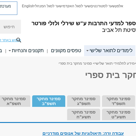
מערכת פ
אלפון
שער לסטודנטים
שער לסגל האקדמי
שער לסגל המנהלי
English
חיפוש
פר למדעי התרבות ע"ש שירלי ולזלי פורטר
סיטת תל אביב
חיפוש באתר ז
לימודים לתואר שלישי
טפסים מקוונים
תקנונים והנחיות
ב
|
|
מידע לתלמידי תואר שלישי
> סמינר מחקר בית ספרי
קר בית ספרי
סמינר מחקר
סמינר מחקר
סמינר מחקר
סמינר מחקר
תשפ"ד
תשפ"ג
תשפ"ב
תשפ"א
סמינר מחקר
סמינר מחקר
תשע"ט
תשע"ח
עבודה זרה: תיאולוגיות של אנוסים מודרניים