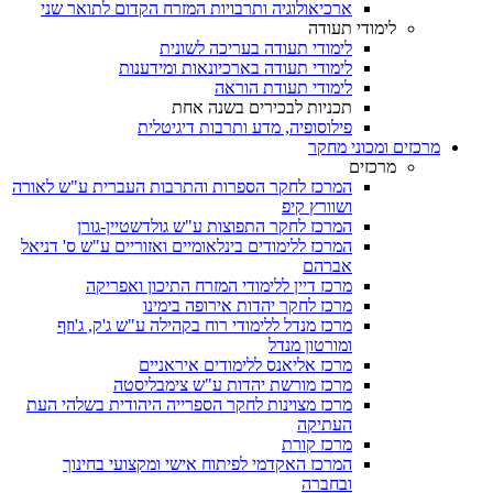
ארכיאולוגיה ותרבויות המזרח הקדום לתואר שני
לימודי תעודה
לימודי תעודה בעריכה לשונית
לימודי תעודה בארכיונאות ומידענות
לימודי תעודת הוראה
תכניות לבכירים בשנה אחת
פילוסופיה, מדע ותרבות דיגיטלית
מרכזים ומכוני מחקר
מרכזים
המרכז לחקר הספרות והתרבות העברית ע"ש לאורה
ושוורץ קיפ
המרכז לחקר התפוצות ע"ש גולדשטיין-גורן
המרכז ללימודים בינלאומיים ואזוריים ע"ש ס' דניאל
אברהם
מרכז דיין ללימודי המזרח התיכון ואפריקה
מרכז לחקר יהדות אירופה בימינו
מרכז מנדל ללימודי רוח בקהילה ע"ש ג'ק, ג'וזף
ומורטון מנדל
מרכז אליאנס ללימודים איראניים
מרכז מורשת יהדות ע"ש צימבליסטה
מרכז מצוינות לחקר הספרייה היהודית בשלהי העת
העתיקה
מרכז קורת
המרכז האקדמי לפיתוח אישי ומקצועי בחינוך
ובחברה