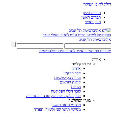
דילוג לתוכן העיקרי
תפריט עליון
תפריט ראשי
תוכן ראשי
הפקולטה למדעי הרוח
ע"ש לסטר וסאלי אנטין
אוניברסיטת תל אביב
מערכת פניות
אזור אישי לסטודנטים.יות
להרשמה
אודות
על הפקולטה
אודות
דבר הדקאן
ועדות פקולטטיות
קולות קוראים
גלריות
לזכר חללי הפקולטה
בניין גילמן - ארכיטקטורה והיסטוריה
בוגרי הפקולטה
מסיימי תואר ראשון
מסיימי תואר שני ולימודי תעודה