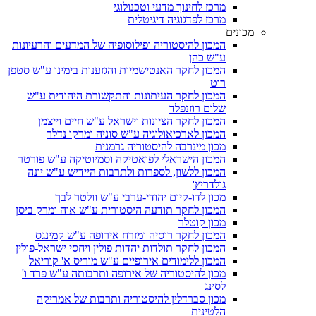
מרכז לחינוך מדעי וטכנולוגי
מרכז לפדגוגיה דיגיטלית
מכונים
המכון להיסטוריה ופילוסופיה של המדעים והרעיונות
ע"ש כהן
המכון לחקר האנטישמיות והגזענות בימינו ע"ש סטפן
רוט
המכון לחקר העיתונות והתקשורת היהודית ע"ש
שלום רוזנפלד
המכון לחקר הציונות וישראל ע"ש חיים וייצמן
המכון לארכיאולוגיה ע"ש סוניה ומרקו נדלר
מכון מינרבה להיסטוריה גרמנית
המכון הישראלי לפואטיקה וסמיוטיקה ע"ש פורטר
המכון ללשון, לספרות ולתרבות היידיש ע"ש יונה
גולדריץ'
מכון לדו-קיום יהודי-ערבי ע"ש וולטר לבך
המכון לחקר תודעה היסטורית ע"ש אוה ומרק ביסן
מכון קוטלר
המכון לחקר רוסיה ומזרח אירופה ע"ש קמינגס
המכון לחקר תולדות יהדות פולין ויחסי ישראל-פולין
המכון ללימודים אירופיים ע"ש מוריס א' קוריאל
מכון להיסטוריה של אירופה ותרבותה ע"ש פרד ו'
לסינג
מכון סברדלין להיסטוריה ותרבות של אמריקה
הלטינית