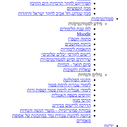
הפרוייקט לחקר תרבויות הים התיכון
מכון קונפוציוס
מכון שנדונג-תל אביב לחקר ישראל והיהדות
סטודנטים/ות
מידע לסטודנטים/ות
לוח שנת הלימודים
Moodle
מתווה תשפ"ו
כיתות מחשבים
התאמות לימודיות
רישום לקורסי ״כלים שלובים״
שירותים וסיוע לסטודנטים/יות
סיום תואר - הנחיות
שאלות ותשובות
נהלים והנחיות
תקנוני הפקולטה
לימודי עברית לרמת פטור
לימודי אנגלית לרמת פטור ושפות זרות
קורסים בשפה האנגלית
קורסי מגוון
הדרכה לרישום בבידינג
עבודות סמינריוניות – מועדי הגשה והנחיות
בקשה להגשת עבודת גמר במתכונת של אסופת
מאמרים
ידיעון