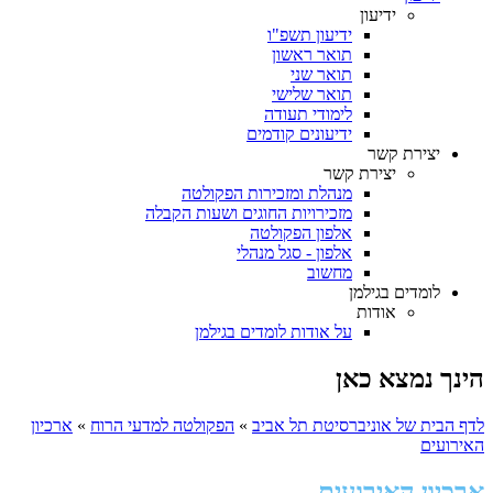
ידיעון
ידיעון תשפ"ו
תואר ראשון
תואר שני
תואר שלישי
לימודי תעודה
ידיעונים קודמים
יצירת קשר
יצירת קשר
מנהלת ומזכירות הפקולטה
מזכירויות החוגים ושעות הקבלה
אלפון הפקולטה
אלפון - סגל מנהלי
מחשוב
לומדים בגילמן
אודות
על אודות לומדים בגילמן
הינך נמצא כאן
לדף הבית של אוניברסיטת תל אביב
»
הפקולטה למדעי הרוח
»
ארכיון
האירועים
ארכיון האירועים