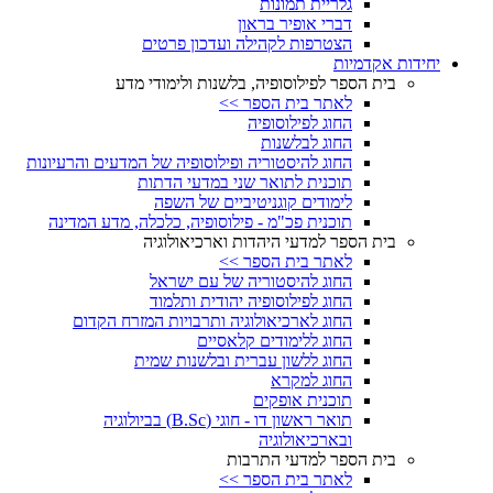
גלריית תמונות
דברי אופיר בראון
הצטרפות לקהילה ועדכון פרטים
יחידות אקדמיות
בית הספר לפילוסופיה, בלשנות ולימודי מדע
לאתר בית הספר >>
החוג לפילוסופיה
החוג לבלשנות
החוג להיסטוריה ופילוסופיה של המדעים והרעיונות
תוכנית לתואר שני במדעי הדתות
לימודים קוגניטיביים של השפה
תוכנית פכ"מ - פילוסופיה, כלכלה, מדע המדינה
בית הספר למדעי היהדות וארכיאולוגיה
לאתר בית הספר >>
החוג להיסטוריה של עם ישראל
החוג לפילוסופיה יהודית ותלמוד
החוג לארכיאולוגיה ותרבויות המזרח הקדום
החוג ללימודים קלאסיים
החוג ללשון עברית ובלשנות שמית
החוג למקרא
תוכנית אופקים
תואר ראשון דו - חוגי (B.Sc) בביולוגיה
ובארכיאולוגיה
בית הספר למדעי התרבות
לאתר בית הספר >>