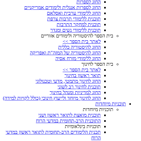
החוג לספרות
החוג לספרות אנגלית ולימודים אמריקניים
החוג ללימודי ערבית ואסלאם
תוכנית ללימודי תרבות צרפת
תוכנית למחקר התרבות
תוכנית ללימודי נשים ומגדר
בית הספר להיסטוריה ולימודים אזוריים
לאתר בית הספר >>
החוג להיסטוריה כללית
החוג להיסטוריה של המזה"ת ואפריקה
החוג ללימודי מזרח אסיה
בית הספר לחינוך
לאתר בית הספר >>
תואר ראשון בחינוך
החוג לחינוך מתמטי, מדעי וטכנולוגי
תוכנית לחינוך רב לשוני
החוג למדיניות ומנהל בחינוך
החוג לחינוך מיוחד ולייעוץ חינוכי (כולל לקויות למידה)
תוכניות מיוחדות
תוכניות מיוחדות
תוכנית מואצת לתואר ראשון ושני
התוכנית הרב-תחומית במדעי הרוח
תוכניות בינלאומיות
תכנית הלימודים הרב-תחומית לתואר ראשון במדעי
הרוח