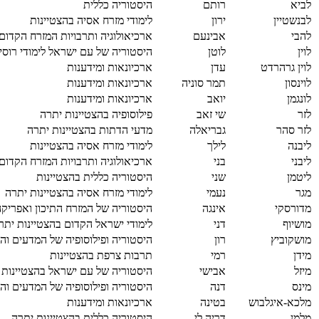
לביא
רותם
היסטוריה כללית
לבנשטיין
ירון
לימודי מזרח אסיה בהצטיינות
להבי
אבינעם
ארכיאולוגיה ותרבויות המזרח הקדום
לוין
לוטן
היסטוריה של עם ישראל לימודי רוסי
לוין גרהרדט
עדן
ארכיונאות ומידענות
לוינסון
תמר סוניה
ארכיונאות ומידענות
לונגמן
יואב
ארכיונאות ומידענות
לזר
שי זאב
פילוסופיה בהצטיינות יתרה
לזר סהר
גבריאלה
מדעי הדתות בהצטיינות יתרה
ליבנה
לילך
לימודי מזרח אסיה בהצטיינות
ליבני
בני
ארכיאולוגיה ותרבויות המזרח הקדום
ליטמן
שני
היסטוריה כללית בהצטיינות
מגר
נעמי
לימודי מזרח אסיה בהצטיינות יתרה
מדורסקי
אינגה
היסטוריה של המזרח התיכון ואפריקה
מושיוף
דני
לימודי ישראל הקדום בהצטיינות יתר
מושקוביץ
רון
היסטוריה ופילוסופיה של המדעים והר
מידן
רמי
תרבות צרפת בהצטיינות
מיזל
אבישי
היסטוריה של עם ישראל בהצטיינות 
מינס
דנה
היסטוריה ופילוסופיה של המדעים והר
מלכא-איגלבוש
בטינה
ארכיונאות ומידענות
מלמן
דריה לי
היסטוריה כללית בהצטיינות יתרה