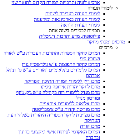
ארכיאולוגיה ותרבויות המזרח הקדום לתואר שני
לימודי תעודה
לימודי תעודה בעריכה לשונית
לימודי תעודה בארכיונאות ומידענות
לימודי תעודת הוראה
תכניות לבכירים בשנה אחת
פילוסופיה, מדע ותרבות דיגיטלית
מרכזים ומכוני מחקר
מרכזים
המרכז לחקר הספרות והתרבות העברית ע"ש לאורה
ושוורץ קיפ
המרכז לחקר התפוצות ע"ש גולדשטיין-גורן
המרכז ללימודים בינלאומיים ואזוריים ע"ש ס' דניאל
אברהם
מרכז דיין ללימודי המזרח התיכון ואפריקה
מרכז לחקר יהדות אירופה בימינו
מרכז מנדל ללימודי רוח בקהילה ע"ש ג'ק, ג'וזף
ומורטון מנדל
מרכז אליאנס ללימודים איראניים
מרכז מורשת יהדות ע"ש צימבליסטה
מרכז מצוינות לחקר הספרייה היהודית בשלהי העת
העתיקה
מרכז קורת
המרכז האקדמי לפיתוח אישי ומקצועי בחינוך
ובחברה