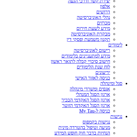
יצירת קשר ודרכי הגעה
אלפון
דרושים
נהלי האוניברסיטה
מכרזים
מידע לשעת חירום
מבקרת האוניברסיטה
תקנון משמעת ופסקי דין
לימודים
רישום לאוניברסיטה
מידע למתעניינים בלימודים
חישוב סיכויי קבלה לתואר ראשון
לוח שנת הלימודים
ידיעונים
כניסה לאזור האישי
סגל ומינהלה
אגפים ומשרדי מינהלה
ארגון הסגל המנהלי
ארגון הסגל האקדמי הבכיר
ארגון הסגל האקדמי הזוטר
כניסה ל-My Tau
נגישות
נגישות בקמפוס
מניעה וטיפול בהטרדה מינית
הנחיות בדבר חוק חופש המידע