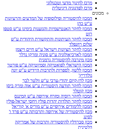
מרכז לחינוך מדעי וטכנולוגי
מרכז לפדגוגיה דיגיטלית
מכונים
המכון להיסטוריה ופילוסופיה של המדעים והרעיונות
ע"ש כהן
המכון לחקר האנטישמיות והגזענות בימינו ע"ש סטפן
רוט
המכון לחקר העיתונות והתקשורת היהודית ע"ש
שלום רוזנפלד
המכון לחקר הציונות וישראל ע"ש חיים וייצמן
המכון לארכיאולוגיה ע"ש סוניה ומרקו נדלר
מכון מינרבה להיסטוריה גרמנית
המכון הישראלי לפואטיקה וסמיוטיקה ע"ש פורטר
המכון ללשון, לספרות ולתרבות היידיש ע"ש יונה
גולדריץ'
מכון לדו-קיום יהודי-ערבי ע"ש וולטר לבך
המכון לחקר תודעה היסטורית ע"ש אוה ומרק ביסן
מכון קוטלר
המכון לחקר רוסיה ומזרח אירופה ע"ש קמינגס
המכון לחקר תולדות יהדות פולין ויחסי ישראל-פולין
המכון ללימודים אירופיים ע"ש מוריס א' קוריאל
מכון להיסטוריה של אירופה ותרבותה ע"ש פרד ו'
לסינג
מכון סברדלין להיסטוריה ותרבות של אמריקה
הלטינית