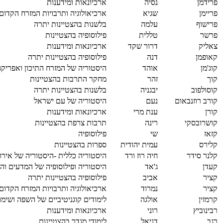
פרידמן
נסיה
ארכיונאות ומידענות
פריימן
שגיא
ארכיאולוגיה ותרבויות המזרח הקדום
פרישוף
עלמה
בלשנות בהצטיינות יתרה
פרשר
טללית
פילוסופיה בהצטיינות
צאליק
דרור שקד
ארכיונאות ומידענות
קאופמן
דנה
פילוסופיה בהצטיינות יתרה
קוג'מן
אוהד
היסטוריה של המזרח התיכון ואפריק
קוך
זהר
מחקר התרבות בהצטיינות
קוסולפוב
יבגניה
בלשנות בהצטיינות יתרה
קורב רוזנבאום
נעם
היסטוריה של עם ישראל
קורן
ענת מרי
ארכיונאות ומידענות
קושרובסקי
רינה
תרבות צרפת בהצטיינות
קזאז
שי
פילוסופיה
קלירס
עמית יהודית
ספרות בהצטיינות
קלנר סידר
חיה רוז ורד
היסטוריה כללית -היסטוריה של אירו
קעדן
ג'אד
היסטוריה ופילוסופיה של המדעים והר
קציר
אביב
פילוסופיה בהצטיינות יתרה
קציר
נמרוד
ארכיאולוגיה ותרבויות המזרח הקדום
קרמזין
אולגה
לימודים קוגניטיביים של השפה ושימו
רבינוביץ
רוני
ארכיונאות ומידענות
רגב
דניאל
לימודי מגדר בהצטיינות