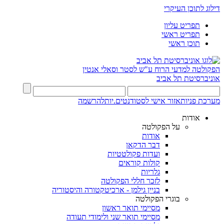
דילוג לתוכן העיקרי
תפריט עליון
תפריט ראשי
תוכן ראשי
הפקולטה למדעי הרוח
ע"ש לסטר וסאלי אנטין
אוניברסיטת תל אביב
מערכת פניות
אזור אישי לסטודנטים.יות
להרשמה
אודות
על הפקולטה
אודות
דבר הדקאן
ועדות פקולטטיות
קולות קוראים
גלריות
לזכר חללי הפקולטה
בניין גילמן - ארכיטקטורה והיסטוריה
בוגרי הפקולטה
מסיימי תואר ראשון
מסיימי תואר שני ולימודי תעודה