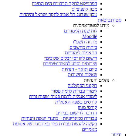
הפרוייקט לחקר תרבויות הים התיכון
מכון קונפוציוס
מכון שנדונג-תל אביב לחקר ישראל והיהדות
סטודנטים/ות
מידע לסטודנטים/ות
לוח שנת הלימודים
Moodle
מתווה תשפ"ו
כיתות מחשבים
התאמות לימודיות
רישום לקורסי ״כלים שלובים״
שירותים וסיוע לסטודנטים/יות
סיום תואר - הנחיות
שאלות ותשובות
נהלים והנחיות
תקנוני הפקולטה
לימודי עברית לרמת פטור
לימודי אנגלית לרמת פטור ושפות זרות
קורסים בשפה האנגלית
קורסי מגוון
הדרכה לרישום בבידינג
עבודות סמינריוניות – מועדי הגשה והנחיות
בקשה להגשת עבודת גמר במתכונת של אסופת
מאמרים
ידיעון