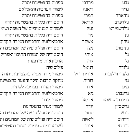
גבע
מרדכי
ספרות בהצטיינות יתרה
גדיר
ריאנה
לימודי הערבית והאסלאם
גודארד
תמרי
ספרות בהצטיינות יתרה
גולדפרב
אריאל
היסטוריה כללית בהצטיינות יתרה
גולדשמידט
נעה
לימודים קוגניטיביים של השפה ושימו
גונן
ניר
היסטוריה כללית בהצטיינות יתרה
גיחון
אשחר
ארכיאולוגיה ותרבויות המזרח הקדום
גינזבורג
ניצן
היסטוריה ופילוסופיה של המדעים והר
גל
איתי
היסטוריה של המזרח התיכון ואפריקה
גל
קרן
ארכיונאות ומידענות
גלנדר
דניאל
פילוסופיה
גלעדי ווילנברג
אורית רחל
לימודי מזרח אסיה בהצטיינות יתרה
גני
דורית
מחקר תרבות הילד והנוער בהצטיינות
גניפ
אדר
לימודי תעודה בעריכה לשונית
גרינברג
גיא
ארכיאולוגיה ותרבויות המזרח הקדום
גרינברג - ישמח
אריאל
לימודי מגדר
גרשטיין
הדר
לימודי מגדר בהצטיינות
דבש
סתוי
היסטוריה ופילוסופיה של המדעים והר
דוודוב
לואיזה
היסטוריה ופילוסופיה של המדעים והר
דור חי
איתי
לשון עברית - עריכה וסגנון בהצטיינו