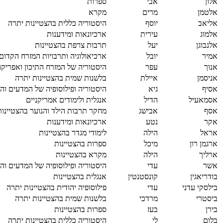
אלון
אבי
ספרות
אלטמן
מרים
מקרא
אליאב
יוסף
היסטוריה כללית בהצטיינות יתרה
אלמוג
עירית
ארכיונאות ומידענות
אלנבוגן
יעל
תרבות צרפת בהצטיינות
אמיר
יובל
ארכיאולוגיה ותרבויות המזרח הקדום
אנוך
עפר
היסטוריה של המזרח התיכון ואפריקה
אניסמן
איילת
בלשנות שמית בהצטיינות יתרה
אסיף
גיא
היסטוריה ופילוסופיה של המדעים והר
אסמאעיל
הדיל
אנגלית ולימודים אמריקניים
אסף
אבישג
מחקר תרבות הילד והנוער בהצטיינות
אקר
נטע
ארכיונאות ומידענות
אראל
הילה
לימודי מגדר בהצטיינות
ארגמן רון
מיכל
ספרות בהצטיינות
ארליך
הילה
מקרא בהצטיינות
אשר
עדי
היסטוריה ופילוסופיה של המדעים והר
בודריאגין
קונסטנטין
אנגלית בהצטיינות
בילסקי עדני
עדי
פילוסופיה יהודית בהצטיינות יתרה
ביסטרי
מרדכי
בלשנות שמית בהצטיינות יתרה
בירן
בעז
ספרות בהצטיינות
בלום
לי
היסטוריה כללית בהצטיינות יתרה