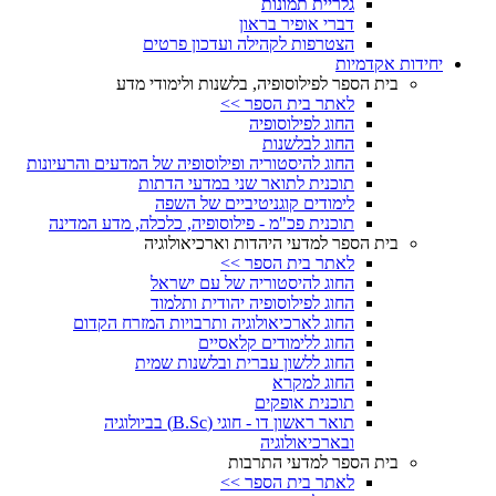
גלריית תמונות
דברי אופיר בראון
הצטרפות לקהילה ועדכון פרטים
יחידות אקדמיות
בית הספר לפילוסופיה, בלשנות ולימודי מדע
לאתר בית הספר >>
החוג לפילוסופיה
החוג לבלשנות
החוג להיסטוריה ופילוסופיה של המדעים והרעיונות
תוכנית לתואר שני במדעי הדתות
לימודים קוגניטיביים של השפה
תוכנית פכ"מ - פילוסופיה, כלכלה, מדע המדינה
בית הספר למדעי היהדות וארכיאולוגיה
לאתר בית הספר >>
החוג להיסטוריה של עם ישראל
החוג לפילוסופיה יהודית ותלמוד
החוג לארכיאולוגיה ותרבויות המזרח הקדום
החוג ללימודים קלאסיים
החוג ללשון עברית ובלשנות שמית
החוג למקרא
תוכנית אופקים
תואר ראשון דו - חוגי (B.Sc) בביולוגיה
ובארכיאולוגיה
בית הספר למדעי התרבות
לאתר בית הספר >>