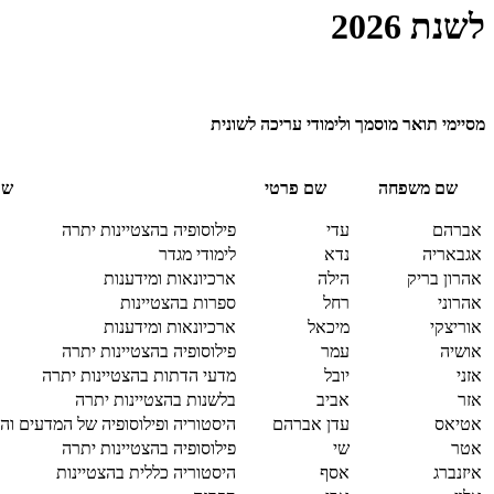
לשנת 2026
מסיימי תואר מוסמך ולימודי עריכה לשונית
שם משפחה
שם פרטי
שם
אברהם
עדי
פילוסופיה בהצטיינות יתרה
אגבאריה
נדא
לימודי מגדר
אהרון בריק
הילה
ארכיונאות ומידענות
אהרוני
רחל
ספרות בהצטיינות
אוריצקי
מיכאל
ארכיונאות ומידענות
אושיה
עמר
פילוסופיה בהצטיינות יתרה
אזני
יובל
מדעי הדתות בהצטיינות יתרה
אזר
אביב
בלשנות בהצטיינות יתרה
אטיאס
עדן אברהם
היסטוריה ופילוסופיה של המדעים והר
אטר
שי
פילוסופיה בהצטיינות יתרה
איזנברג
אסף
היסטוריה כללית בהצטיינות