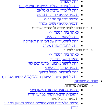
החוג לספרות
החוג לספרות אנגלית ולימודים אמריקניים
החוג ללימודי ערבית ואסלאם
תוכנית ללימודי תרבות צרפת
תוכנית למחקר התרבות
תוכנית ללימודי נשים ומגדר
בית הספר להיסטוריה ולימודים אזוריים
לאתר בית הספר >>
החוג להיסטוריה כללית
החוג להיסטוריה של המזה"ת ואפריקה
החוג ללימודי מזרח אסיה
בית הספר לחינוך
לאתר בית הספר >>
תואר ראשון בחינוך
החוג לחינוך מתמטי, מדעי וטכנולוגי
תוכנית לחינוך רב לשוני
החוג למדיניות ומנהל בחינוך
החוג לחינוך מיוחד ולייעוץ חינוכי (כולל לקויות למידה)
תוכניות מיוחדות
תוכניות מיוחדות
תוכנית מואצת לתואר ראשון ושני
התוכנית הרב-תחומית במדעי הרוח
תוכניות בינלאומיות
תכנית הלימודים הרב-תחומית לתואר ראשון במדעי
הרוח