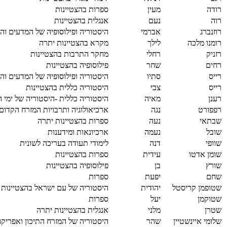
רודה
מעין
ספרות בהצטיינות
רוה
נעם
אנגלית בהצטיינות
רוזנברג
אברמי
היסטוריה ופילוסופיה של המדעים והר
רומנו מלכה
לילך
מקרא בהצטיינות יתרה
רזניק
רחלי
מחקר התרבות בהצטיינות
רחים
שחר
פילוסופיה בהצטיינות
רייס
סתיו
היסטוריה ופילוסופיה של המדעים והר
רייס
צבי
היסטוריה כללית בהצטיינות
רענן
מאיה
היסטוריה כללית -היסטוריה של ימי ה
רפפורט
נגה
ארכיאולוגיה ותרבויות המזרח הקדום
שבתאי
נעה
ספרות בהצטיינות יתרה
שובל
נעמה
ארכיונאות ומידענות
שוופי
דנה
לימודי תעודה בעריכה לשונית
שומן אדטו
עידית
ספרות בהצטיינות
שורץ
בן
פילוסופיה בהצטיינות
שחם
יפעת
ספרות
שטופמן קריסטל
יהודית
היסטוריה של עם ישראל בהצטיינות
שטוקמן
יעל
ספרות
שטרן
מלני
אנגלית בהצטיינות יתרה
שלומי איינשטיין
שהר
היסטוריה של המזרח התיכון ואפריקה