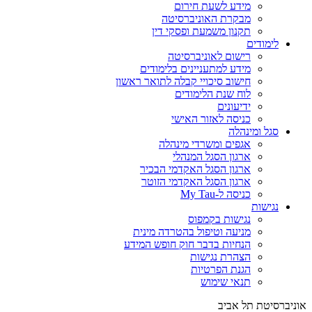
מידע לשעת חירום
מבקרת האוניברסיטה
תקנון משמעת ופסקי דין
לימודים
רישום לאוניברסיטה
מידע למתעניינים בלימודים
חישוב סיכויי קבלה לתואר ראשון
לוח שנת הלימודים
ידיעונים
כניסה לאזור האישי
סגל ומינהלה
אגפים ומשרדי מינהלה
ארגון הסגל המנהלי
ארגון הסגל האקדמי הבכיר
ארגון הסגל האקדמי הזוטר
כניסה ל-My Tau
נגישות
נגישות בקמפוס
מניעה וטיפול בהטרדה מינית
הנחיות בדבר חוק חופש המידע
הצהרת נגישות
הגנת הפרטיות
תנאי שימוש
אוניברסיטת תל אביב