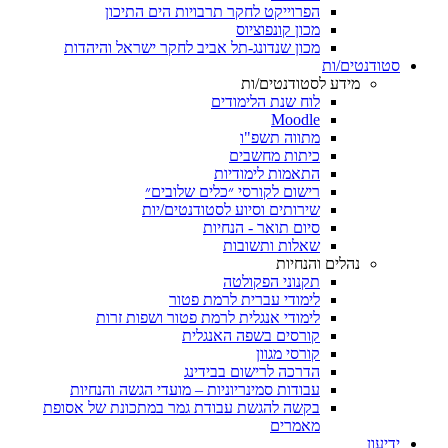
הפרוייקט לחקר תרבויות הים התיכון
מכון קונפוציוס
מכון שנדונג-תל אביב לחקר ישראל והיהדות
סטודנטים/ות
מידע לסטודנטים/ות
לוח שנת הלימודים
Moodle
מתווה תשפ"ו
כיתות מחשבים
התאמות לימודיות
רישום לקורסי ״כלים שלובים״
שירותים וסיוע לסטודנטים/יות
סיום תואר - הנחיות
שאלות ותשובות
נהלים והנחיות
תקנוני הפקולטה
לימודי עברית לרמת פטור
לימודי אנגלית לרמת פטור ושפות זרות
קורסים בשפה האנגלית
קורסי מגוון
הדרכה לרישום בבידינג
עבודות סמינריוניות – מועדי הגשה והנחיות
בקשה להגשת עבודת גמר במתכונת של אסופת
מאמרים
ידיעון