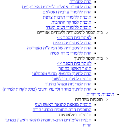
החוג לספרות
החוג לספרות אנגלית ולימודים אמריקניים
החוג ללימודי ערבית ואסלאם
תוכנית ללימודי תרבות צרפת
תוכנית למחקר התרבות
תוכנית ללימודי נשים ומגדר
בית הספר להיסטוריה ולימודים אזוריים
לאתר בית הספר >>
החוג להיסטוריה כללית
החוג להיסטוריה של המזה"ת ואפריקה
החוג ללימודי מזרח אסיה
בית הספר לחינוך
לאתר בית הספר >>
תואר ראשון בחינוך
החוג לחינוך מתמטי, מדעי וטכנולוגי
תוכנית לחינוך רב לשוני
החוג למדיניות ומנהל בחינוך
החוג לחינוך מיוחד ולייעוץ חינוכי (כולל לקויות למידה)
תוכניות מיוחדות
תוכניות מיוחדות
תוכנית מואצת לתואר ראשון ושני
התוכנית הרב-תחומית במדעי הרוח
תוכניות בינלאומיות
תכנית הלימודים הרב-תחומית לתואר ראשון במדעי
הרוח