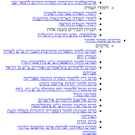
ארכיאולוגיה ותרבויות המזרח הקדום לתואר שני
לימודי תעודה
לימודי תעודה בעריכה לשונית
לימודי תעודה בארכיונאות ומידענות
לימודי תעודת הוראה
תכניות לבכירים בשנה אחת
פילוסופיה, מדע ותרבות דיגיטלית
מרכזים ומכוני מחקר
מרכזים
המרכז לחקר הספרות והתרבות העברית ע"ש לאורה
ושוורץ קיפ
המרכז לחקר התפוצות ע"ש גולדשטיין-גורן
המרכז ללימודים בינלאומיים ואזוריים ע"ש ס' דניאל
אברהם
מרכז דיין ללימודי המזרח התיכון ואפריקה
מרכז לחקר יהדות אירופה בימינו
מרכז מנדל ללימודי רוח בקהילה ע"ש ג'ק, ג'וזף
ומורטון מנדל
מרכז אליאנס ללימודים איראניים
מרכז מורשת יהדות ע"ש צימבליסטה
מרכז מצוינות לחקר הספרייה היהודית בשלהי העת
העתיקה
מרכז קורת
המרכז האקדמי לפיתוח אישי ומקצועי בחינוך
ובחברה