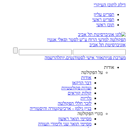
דילוג לתוכן העיקרי
תפריט עליון
תפריט ראשי
תוכן ראשי
הפקולטה למדעי הרוח
ע"ש לסטר וסאלי אנטין
אוניברסיטת תל אביב
מערכת פניות
אזור אישי לסטודנטים.יות
להרשמה
אודות
על הפקולטה
אודות
דבר הדקאן
ועדות פקולטטיות
קולות קוראים
גלריות
לזכר חללי הפקולטה
בניין גילמן - ארכיטקטורה והיסטוריה
בוגרי הפקולטה
מסיימי תואר ראשון
מסיימי תואר שני ולימודי תעודה