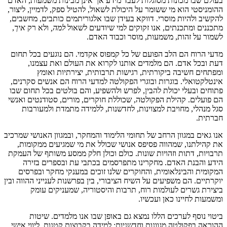
בעולם שבו מכונות מסוגלות לעבד מידע אך אינן מבינות משמעות, האדם
ההומניסטי הוא מי ששומר על היכולת לשאול, להטיל ספק, לדמיין, ליצור,
להקשיב ולהיות מוסרי
.
דווקא בעידן שבו אלגוריתמים כותבים, מחשבים,
מתכננים ומתכנתים, אנו זקוקים למי שיודעים לשאול
למה,
ולא רק
איך
,
לשמור על זהות, משמעות, מוסר וכבוד האדם.
מדעי הרוח הם הלב הפועם של כל קמפוס אקדמי. הם נוגעים בכל תחום
דעת ובכל אדם. הם מלמדים אותנו לקרוא את העולם ואת עצמנו,
ומפתחים חשיבה ביקורתית, רגישות תרבותית, יצירתיות ואומץ
אינטלקטואלי. בוגרות ובוגרי הפקולטה למדעי הרוח הם אנשים סקרנים,
פתוחים ובעלי יכולת להבין, לפרש ולהשפיע, והם בולטים בכל תחום שבו
הם פועלים. קהילת הפקולטה, שכוללת חוקרים, מורים, סטודנטים ואנשי
סגל מנהלי, מחויבת למצוינות, לחדשנות, ללמידה מתמדת ולמעורבות
חברתית
.
אנו גאים במגוון הרחב של תחומי הלימוד והמחקר, ובמגוון האנושי שמרכיב
את קהילתנו, שמהווה פסיפס אנושי שכולל את מי שמגיעים ממקומות,
תרבויות, דתות וזהויות שונות. כולם וכולן חלק ממסע משותף של העמקת
הידע והבנת האדם. מחקרינו מתפרסמים בכתבי עת ובספרים בזירה
המקומית והבינלאומית, והחוקרים שלנו זוכים במענקי מחקר ובפרסים
יוקרתיים. הם משפיעים על השיח הציבורי, בין בפרשנות לענייני ההווה ובין
ביצירת גשרים לעולמות רוח, תרבות והיסטוריה, שמעניקים עומק
ומשמעות לחיינו כאן ועכשיו.
ביטוי נוסף לערכים הללו נמצא גם באופן שבו אנו מלמדים. שיטות
ההוראה בפקולטה מגוונות וחדשניות: למידה בקבוצות קטנות, ליווי אישי,