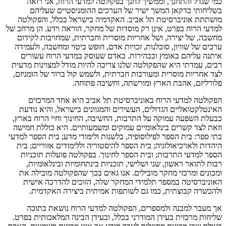
כמי שגדל והתחנך, וממשיך לחנך בפקולטה למדעי הרוח, אני רואה
בשליחותי כדקאן המשך ישיר של הערכים ההומניסטיים שעליהם
מושתתת אוניברסיטת תל אביב. האקדמיה בישראל בכלל, והפקולטה
למדעי הרוח בפרט, אינן רק מוסדות של מחקר, הוראה וידע. הן מרחב של
מחשבה, של יצירה, ושל אחריות מוסרית וחברתית, שמחויבות לקידום
ערכים של שוויון, סובלנות, זכויות אדם, חופש ביטוי ומחשבה, ולעמידה
איתנה עליהם באומץ ובבהירות. כאדם שעוסק במדעי הרוח עשורים
רבים, עמדתי היא שהפקולטה שלנו צריכה להיות מודל למצוינות מדעית
לצד אחריות מוסרית ומעורבות חברתית, ולשמש קול ברור של הומניזם,
פלורליזם, אהבת הארץ ומורשתה, וחשיבה פתוחה.
הפקולטה למדעי הרוח באוניברסיטת תל אביב היא אחד המרכזים
האינטלקטואליים הגדולים, העשירים והמגוונים בישראל, והיא נודעת
כבעלת השפעה עמוקה על התרבות, החשיבה, החינוך וחיי הרוח בארץ,
וזאת לצד קשרים בינלאומיים עמוקים ומשמעותיים. היא כוללת חמישה
בתי ספר
:
בית הספר לפילוסופיה, בלשנות ולימודי מדע; בית הספר למדעי
היהדות ולארכיאולוגיה; בית הספר להיסטוריה וללימודים אזוריים; בית
הספר למדעי התרבות; ובית הספר לחינוך
.
בפקולטה פועלות תוכניות
רבות לתואר ראשון, שני ושלישי, תוכניות בינתחומיות ובינלאומיות,
ומכונים ומרכזי מחקר מובילים. אנו גאים בכך שהפקולטה מובילה את
האוניברסיטה במספר תלמידי המחקר שלה, הזוכים להדרכה אישית
ולהכשרה קבוצתית, כמו גם לשותפות אמיתית ביצירה האקדמית.
אך מעבר למבנה ולמספרים, הפקולטה למדעי הרוח נושאת בתוכה
שליחות מרכזית בעידן המודרני בכלל, ובעידן הבינה המלאכותית בפרט.