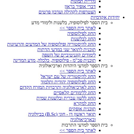
גלריית תמונות
דברי אופיר בראון
הצטרפות לקהילה ועדכון פרטים
יחידות אקדמיות
בית הספר לפילוסופיה, בלשנות ולימודי מדע
לאתר בית הספר >>
החוג לפילוסופיה
החוג לבלשנות
החוג להיסטוריה ופילוסופיה של המדעים והרעיונות
תוכנית לתואר שני במדעי הדתות
לימודים קוגניטיביים של השפה
תוכנית פכ"מ - פילוסופיה, כלכלה, מדע המדינה
בית הספר למדעי היהדות וארכיאולוגיה
לאתר בית הספר >>
החוג להיסטוריה של עם ישראל
החוג לפילוסופיה יהודית ותלמוד
החוג לארכיאולוגיה ותרבויות המזרח הקדום
החוג ללימודים קלאסיים
החוג ללשון עברית ובלשנות שמית
החוג למקרא
תוכנית אופקים
תואר ראשון דו - חוגי (B.Sc) בביולוגיה
ובארכיאולוגיה
בית הספר למדעי התרבות
לאתר בית הספר >>