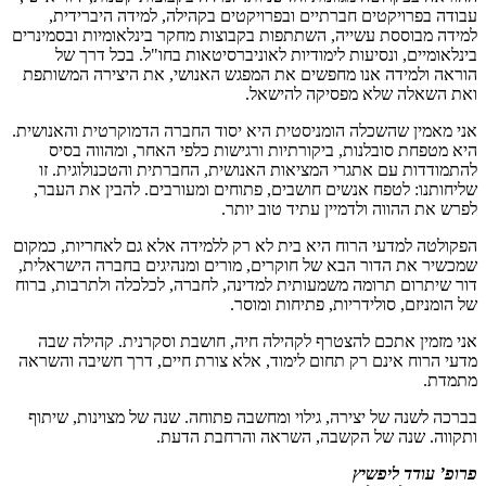
עבודה בפרויקטים חברתיים ובפרויקטים בקהילה, למידה היברידית,
למידה מבוססת עשייה, השתתפות בקבוצות מחקר בינלאומיות ובסמינרים
בינלאומיים, ונסיעות לימודיות לאוניברסיטאות בחו"ל. בכל דרך של
הוראה ולמידה אנו מחפשים את המפגש האנושי, את היצירה המשותפת
ואת השאלה שלא מפסיקה להישאל.
אני מאמין שהשכלה הומניסטית היא יסוד החברה הדמוקרטית והאנושית.
היא מטפחת סובלנות, ביקורתיות ורגישות כלפי האחר, ומהווה בסיס
להתמודדות עם אתגרי המציאות האנושית, החברתית והטכנולוגית
.
זו
שליחותנו: לטפח אנשים חושבים, פתוחים ומעורבים. להבין את העבר,
לפרש את ההווה ולדמיין עתיד טוב יותר.
הפקולטה למדעי הרוח היא בית לא רק ללמידה אלא גם לאחריות, כמקום
שמכשיר את הדור הבא של חוקרים, מורים ומנהיגים בחברה הישראלית,
דור שיתרום תרומה משמעותית למדינה, לחברה, לכלכלה ולתרבות, ברוח
של הומניזם, סולידריות, פתיחות ומוסר.
אני מזמין אתכם להצטרף לקהילה חיה, חושבת וסקרנית. קהילה שבה
מדעי הרוח אינם רק תחום לימוד, אלא צורת חיים, דרך חשיבה והשראה
מתמדת.
בברכה לשנה של יצירה, גילוי ומחשבה פתוחה. שנה של מצוינות, שיתוף
ותקווה
.
שנה של הקשבה, השראה והרחבת הדעת.
פרופ’ עודד ליפשיץ