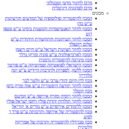
מרכז לחינוך מדעי וטכנולוגי
מרכז לפדגוגיה דיגיטלית
מכונים
המכון להיסטוריה ופילוסופיה של המדעים והרעיונות
ע"ש כהן
המכון לחקר האנטישמיות והגזענות בימינו ע"ש סטפן
רוט
המכון לחקר העיתונות והתקשורת היהודית ע"ש
שלום רוזנפלד
המכון לחקר הציונות וישראל ע"ש חיים וייצמן
המכון לארכיאולוגיה ע"ש סוניה ומרקו נדלר
מכון מינרבה להיסטוריה גרמנית
המכון הישראלי לפואטיקה וסמיוטיקה ע"ש פורטר
המכון ללשון, לספרות ולתרבות היידיש ע"ש יונה
גולדריץ'
מכון לדו-קיום יהודי-ערבי ע"ש וולטר לבך
המכון לחקר תודעה היסטורית ע"ש אוה ומרק ביסן
מכון קוטלר
המכון לחקר רוסיה ומזרח אירופה ע"ש קמינגס
המכון לחקר תולדות יהדות פולין ויחסי ישראל-פולין
המכון ללימודים אירופיים ע"ש מוריס א' קוריאל
מכון להיסטוריה של אירופה ותרבותה ע"ש פרד ו'
לסינג
מכון סברדלין להיסטוריה ותרבות של אמריקה
הלטינית