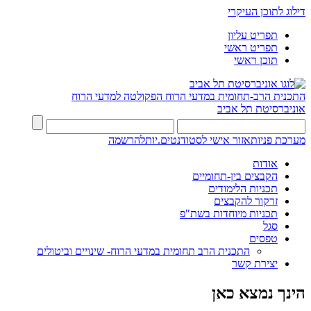
דילוג לתוכן העיקרי
תפריט עליון
תפריט ראשי
תוכן ראשי
התכנית הרב-תחומית במדעי הרוח
הפקולטה למדעי הרוח
אוניברסיטת תל אביב
מערכת פניות
אזור אישי לסטודנטים.יות
להרשמה
אודות
הקבצים בין-תחומיים
תכניות הלימודים
זרקור להקבצים
תכניות מיוחדות בשת"פ
סגל
טפסים
התכנית הרב תחומית במדעי הרוח- שינויים וביטולים
יצירת קשר
הינך נמצא כאן