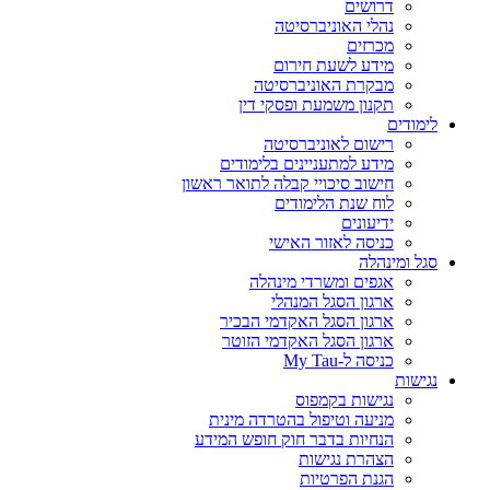
דרושים
נהלי האוניברסיטה
מכרזים
מידע לשעת חירום
מבקרת האוניברסיטה
תקנון משמעת ופסקי דין
לימודים
רישום לאוניברסיטה
מידע למתעניינים בלימודים
חישוב סיכויי קבלה לתואר ראשון
לוח שנת הלימודים
ידיעונים
כניסה לאזור האישי
סגל ומינהלה
אגפים ומשרדי מינהלה
ארגון הסגל המנהלי
ארגון הסגל האקדמי הבכיר
ארגון הסגל האקדמי הזוטר
כניסה ל-My Tau
נגישות
נגישות בקמפוס
מניעה וטיפול בהטרדה מינית
הנחיות בדבר חוק חופש המידע
הצהרת נגישות
הגנת הפרטיות