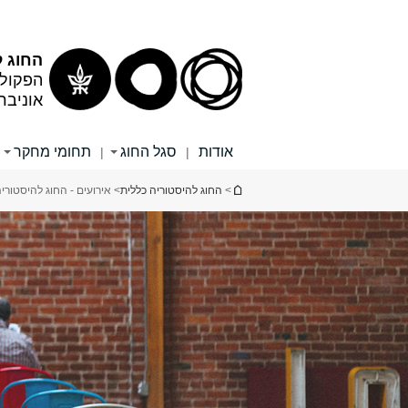
תוכן
תפריט
עליון
ראשי
החוג ל
הפקולט
אוניבר
אודות
סגל החוג
תחומי מחקר
|
|
הינך נמצא כאן
>
החוג להיסטוריה כללית
> אירועים - החוג להיסטורי