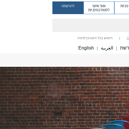
ניות
אזור אישי
להרשמה
לסטודנטים.יות
ה
חיפוש בכל האוניברסיטה
רשת
ﺍﻟﻌﺮﺑﻳﺔ
English
|
|