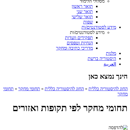
מסלולי הלימוד
תואר ראשון
תואר שני
תואר שלישי
שפות
מידע לסטודנטים/ות
מידע לסטודנטים/ות
תפקידים וועדות
הנחיות וטפסים
מדריכי כתיבה ומחקר
מלגות
היסטוריה ברשת
ﺍﻟﻌﺮﺑﻳﺔ
הינך נמצא כאן
החוג להיסטוריה כללית
»
החוג להיסטוריה כללית
»
תחומי מחקר
»
תחומי
מחקר
תחומי מחקר לפי תקופות ואזורים