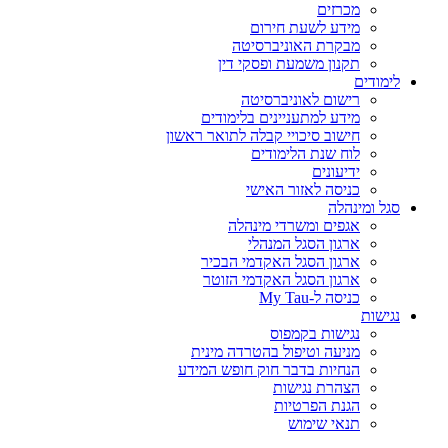
מכרזים
מידע לשעת חירום
מבקרת האוניברסיטה
תקנון משמעת ופסקי דין
לימודים
רישום לאוניברסיטה
מידע למתעניינים בלימודים
חישוב סיכויי קבלה לתואר ראשון
לוח שנת הלימודים
ידיעונים
כניסה לאזור האישי
סגל ומינהלה
אגפים ומשרדי מינהלה
ארגון הסגל המנהלי
ארגון הסגל האקדמי הבכיר
ארגון הסגל האקדמי הזוטר
כניסה ל-My Tau
נגישות
נגישות בקמפוס
מניעה וטיפול בהטרדה מינית
הנחיות בדבר חוק חופש המידע
הצהרת נגישות
הגנת הפרטיות
תנאי שימוש