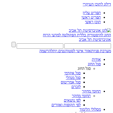
דילוג לתוכן העיקרי
תפריט עליון
תפריט ראשי
תוכן ראשי
החוג להיסטוריה כללית
הפקולטה למדעי הרוח
אוניברסיטת תל אביב
מערכת פניות
אזור אישי לסטודנטים.יות
להרשמה
אודות
סגל החוג
סגל החוג
סגל אקדמי
סגל מנהלי
סגל אמריטוס
לזכרם
תחומי מחקר
תחומי מחקר
לפי נושאים
לפי תקופות ואזורים
מסלולי הלימוד