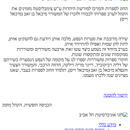
החוג לספרות והמרכז למורשת היהדות ע"ש צימבליסטה מזמינים את
הקהל לערב ספרותי לכבודו ולזכרו של המשורר מיכאל בן זאב (מיכאל
וייס)
שירה מדובבת את סערות הנפש, מלבה אותן ויודעת גם להשקיט אותן,
לתת להן שמות ואפילו להתיידד איתן.
בערב מיוחד זה נשמע כיצד עשו זאת ארבעה משוררים ומשוררות
ממקומות שונים ומתקופות שונות.
חוקרי ספרות ומשוררות יספרו לנו על מקומה של הנפש הנסערת בשירתם
של דליה רביקוביץ', ריינר מריה רילקה, חדווה הרכבי, והמשורר הצעיר
והנפלא מיכאל בן זאב (מיכאל וייס), תלמיד החוג לספרות בעבר, שאנו
מציינים שנה ללכתו מעמנו.
קישור להזמנה
הכניסה חופשית, הקהל מוזמן
מידע כללי
יצירת קשר ודרכי הגעה