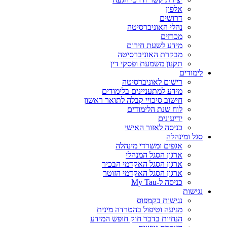
אלפון
דרושים
נהלי האוניברסיטה
מכרזים
מידע לשעת חירום
מבקרת האוניברסיטה
תקנון משמעת ופסקי דין
לימודים
רישום לאוניברסיטה
מידע למתעניינים בלימודים
חישוב סיכויי קבלה לתואר ראשון
לוח שנת הלימודים
ידיעונים
כניסה לאזור האישי
סגל ומינהלה
אגפים ומשרדי מינהלה
ארגון הסגל המנהלי
ארגון הסגל האקדמי הבכיר
ארגון הסגל האקדמי הזוטר
כניסה ל-My Tau
נגישות
נגישות בקמפוס
מניעה וטיפול בהטרדה מינית
הנחיות בדבר חוק חופש המידע