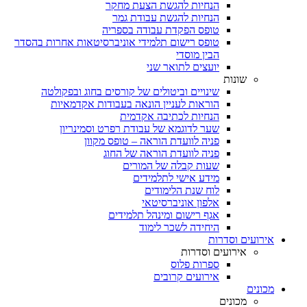
הנחיות להגשת הצעת מחקר
הנחיות להגשת עבודת גמר
טופס הפקדת עבודה בספריה
טופס רישום תלמידי אוניברסיטאות אחרות בהסדר
הבין מוסדי
יועצים לתואר שני
שונות
שינויים וביטולים של קורסים בחוג ובפקולטה
הוראות לעניין הונאה בעבודות אקדמאיות
הנחיות לכתיבה אקדמית
שער לדוגמא של עבודת רפרט וסמינריון
פניה לוועדת הוראה – טופס מקוון
פניה לוועדת הוראה של החוג
שעות קבלה של המורים
מידע אישי לתלמידים
לוח שנת הלימודים
אלפון אוניברסיטאי
אגף רישום ומינהל תלמידים
היחידה לשכר לימוד
אירועים וסדרות
אירועים וסדרות
ספרות פלוס
אירועים קרובים
מכונים
מכונים