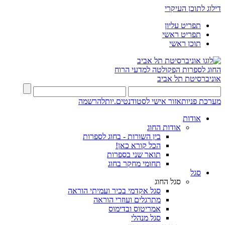
דילוג לתוכן העיקרי
תפריט עליון
תפריט ראשי
תוכן ראשי
החוג לספרות
הפקולטה למדעי הרוח
אוניברסיטת תל אביב
מערכת פניות
אזור אישי לסטודנטים.יות
להרשמה
אודות
אודות החוג
בין השורות - בחוג לספרות
הכל קורא כאן!
תואר שני בספרות
תחומי מחקר בחוג
סגל
סגל החוג
סגל אקדמי בכיר ועמיתי הוראה
מתרגלים ועוזרי הוראה
אמריטוס ובדימוס
סגל מנהלי