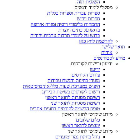
השלמת תזה
מסלולי לימוד ודגשים
ספרות עברית וספרות כללית
ספרות יידיש
התמחות בלימודי רוסיה ומזרח אירופה
בדגש על כתיבה יוצרת
בדגש על לימודי תרבות ערבית-יהודית
להרשמה לחץ כאן
תואר שלישי
אודות
מידע לסטודנטים
ידיעון ורישום לקורסים
ידיעון
פירוט הקורסים
מועדי בחינות והגשת עבודות
חיפוש במערכת שעות כלל-אוניברסיטאית
רישום לקורסים בשיטת הבידינג
רשימת מסגרות לתואר ראשון
רשימת מסגרות לתואר שני
טופס הרשמה לקורסים בחוגים אחרים
מידע שימושי לתואר ראשון
כלים שלובים
יועצים לתואר ראשון
מידע שימושי לתואר שני
נוהל בחינת גמר ומועדים