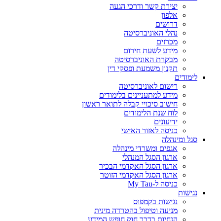
יצירת קשר ודרכי הגעה
אלפון
דרושים
נהלי האוניברסיטה
מכרזים
מידע לשעת חירום
מבקרת האוניברסיטה
תקנון משמעת ופסקי דין
לימודים
רישום לאוניברסיטה
מידע למתעניינים בלימודים
חישוב סיכויי קבלה לתואר ראשון
לוח שנת הלימודים
ידיעונים
כניסה לאזור האישי
סגל ומינהלה
אגפים ומשרדי מינהלה
ארגון הסגל המנהלי
ארגון הסגל האקדמי הבכיר
ארגון הסגל האקדמי הזוטר
כניסה ל-My Tau
נגישות
נגישות בקמפוס
מניעה וטיפול בהטרדה מינית
הנחיות בדבר חוק חופש המידע