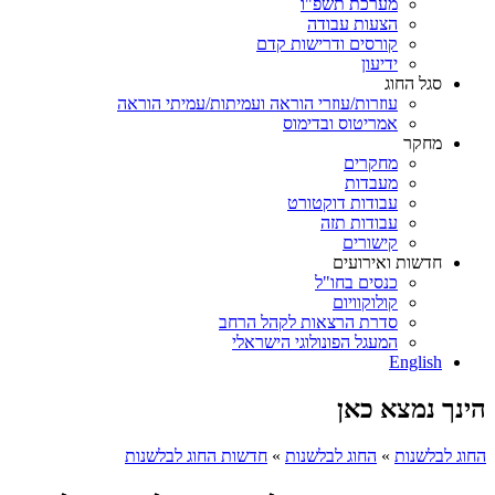
מערכת תשפ"ו
הצעות עבודה
קורסים ודרישות קדם
ידיעון
סגל החוג
עוזרות/עוזרי הוראה ועמיתות/עמיתי הוראה
אמריטוס ובדימוס
מחקר
מחקרים
מעבדות
עבודות דוקטורט
עבודות תזה
קישורים
חדשות ואירועים
כנסים בחו"ל
קולוקוויום
סדרת הרצאות לקהל הרחב
המעגל הפונולוגי הישראלי
English
הינך נמצא כאן
החוג לבלשנות
»
החוג לבלשנות
»
חדשות החוג לבלשנות