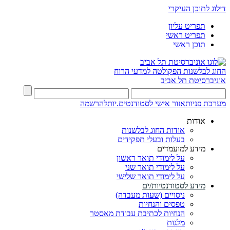
דילוג לתוכן העיקרי
תפריט עליון
תפריט ראשי
תוכן ראשי
החוג לבלשנות
הפקולטה למדעי הרוח
אוניברסיטת תל אביב
מערכת פניות
אזור אישי לסטודנטים.יות
להרשמה
אודות
אודות החוג לבלשנות
בעלות ובעלי תפקידים
מידע למועמדים
על לימודי תואר ראשון
על לימודי תואר שני
על לימודי תואר שלישי
מידע לסטודנטיות/ים
ניסויים (שעות מעבדה)
טפסים והנחיות
הנחיות לכתיבת עבודת מאסטר
מלגות