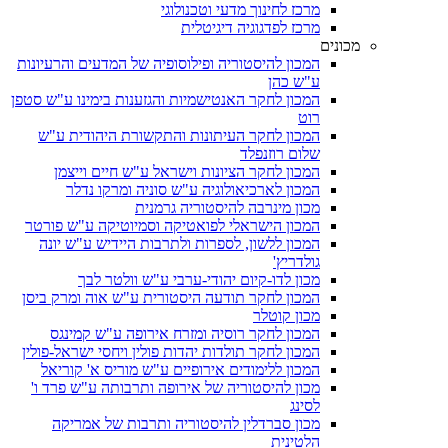
מרכז לחינוך מדעי וטכנולוגי
מרכז לפדגוגיה דיגיטלית
מכונים
המכון להיסטוריה ופילוסופיה של המדעים והרעיונות
ע"ש כהן
המכון לחקר האנטישמיות והגזענות בימינו ע"ש סטפן
רוט
המכון לחקר העיתונות והתקשורת היהודית ע"ש
שלום רוזנפלד
המכון לחקר הציונות וישראל ע"ש חיים וייצמן
המכון לארכיאולוגיה ע"ש סוניה ומרקו נדלר
מכון מינרבה להיסטוריה גרמנית
המכון הישראלי לפואטיקה וסמיוטיקה ע"ש פורטר
המכון ללשון, לספרות ולתרבות היידיש ע"ש יונה
גולדריץ'
מכון לדו-קיום יהודי-ערבי ע"ש וולטר לבך
המכון לחקר תודעה היסטורית ע"ש אוה ומרק ביסן
מכון קוטלר
המכון לחקר רוסיה ומזרח אירופה ע"ש קמינגס
המכון לחקר תולדות יהדות פולין ויחסי ישראל-פולין
המכון ללימודים אירופיים ע"ש מוריס א' קוריאל
מכון להיסטוריה של אירופה ותרבותה ע"ש פרד ו'
לסינג
מכון סברדלין להיסטוריה ותרבות של אמריקה
הלטינית