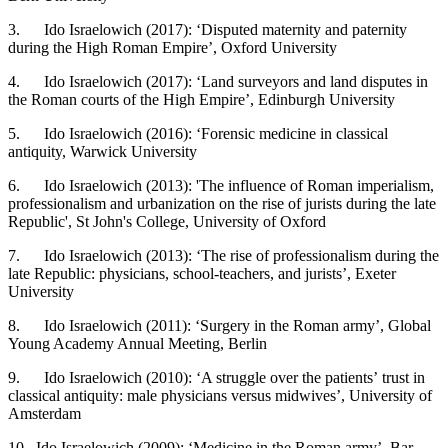
3. Ido Israelowich (2017): ‘Disputed maternity and paternity
during the High Roman Empire’, Oxford University
4. Ido Israelowich (2017): ‘Land surveyors and land disputes in
the Roman courts of the High Empire’, Edinburgh University
5. Ido Israelowich (2016): ‘Forensic medicine in classical
antiquity, Warwick University
6. Ido Israelowich (2013): 'The influence of Roman imperialism,
professionalism and urbanization on the rise of jurists during the late
Republic', St John's College, University of Oxford
7. Ido Israelowich (2013): ‘The rise of professionalism during the
late Republic: physicians, school-teachers, and jurists’, Exeter
University
8. Ido Israelowich (2011): ‘Surgery in the Roman army’, Global
Young Academy Annual Meeting, Berlin
9. Ido Israelowich (2010): ‘A struggle over the patients’ trust in
classical antiquity: male physicians versus midwives’, University of
Amsterdam
10. Ido Israelowich (2009): ‘Medicine in the Roman army’, Bar