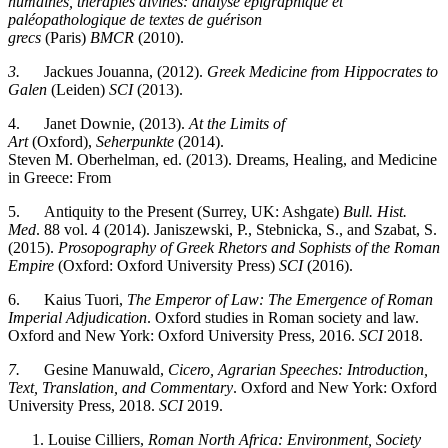
humaines, thérapies divines: analyse épigraphique et
paléopathologique de textes de guérison
grecs
(Paris)
BMCR
(2010).
3.
Jackues Jouanna, (2012).
Greek Medicine from Hippocrates to
Galen
(Leiden)
SCI
(2013).
4. Janet Downie, (2013).
At the Limits of
Art
(Oxford),
Seherpunkte
(2014).
Steven M. Oberhelman, ed. (2013). Dreams, Healing, and Medicine
in Greece: From
5. Antiquity to the Present (Surrey, UK: Ashgate)
Bull. Hist.
Med
. 88 vol. 4 (2014). Janiszewski, P., Stebnicka, S., and Szabat, S.
(2015).
Prosopography of Greek Rhetors and Sophists of the Roman
Empire
(Oxford: Oxford University Press)
SCI
(2016).
6. Kaius Tuori,
The Emperor of Law: The Emergence of Roman
Imperial Adjudication
. Oxford studies in Roman society and law.
Oxford and New York: Oxford University Press, 2016.
SCI
2018.
7.
Gesine Manuwald,
Cicero, Agrarian Speeches: Introduction,
Text, Translation, and Commentary
. Oxford and New York: Oxford
University Press, 2018.
SCI
2019.
Louise Cilliers,
Roman North Africa: Environment, Society