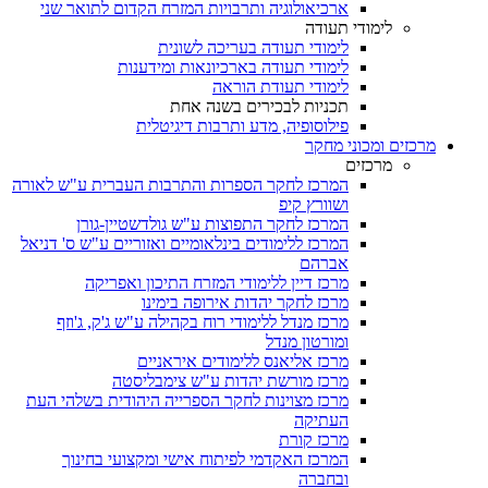
ארכיאולוגיה ותרבויות המזרח הקדום לתואר שני
לימודי תעודה
לימודי תעודה בעריכה לשונית
לימודי תעודה בארכיונאות ומידענות
לימודי תעודת הוראה
תכניות לבכירים בשנה אחת
פילוסופיה, מדע ותרבות דיגיטלית
מרכזים ומכוני מחקר
מרכזים
המרכז לחקר הספרות והתרבות העברית ע"ש לאורה
ושוורץ קיפ
המרכז לחקר התפוצות ע"ש גולדשטיין-גורן
המרכז ללימודים בינלאומיים ואזוריים ע"ש ס' דניאל
אברהם
מרכז דיין ללימודי המזרח התיכון ואפריקה
מרכז לחקר יהדות אירופה בימינו
מרכז מנדל ללימודי רוח בקהילה ע"ש ג'ק, ג'וזף
ומורטון מנדל
מרכז אליאנס ללימודים איראניים
מרכז מורשת יהדות ע"ש צימבליסטה
מרכז מצוינות לחקר הספרייה היהודית בשלהי העת
העתיקה
מרכז קורת
המרכז האקדמי לפיתוח אישי ומקצועי בחינוך
ובחברה