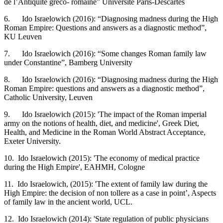
de l’Antiquité gréco- romaine” Université Paris-Descartes
6. Ido Israelowich (2016): “Diagnosing madness during the High
Roman Empire: Questions and answers as a diagnostic method”,
KU Leuven
7. Ido Israelowich (2016): “Some changes Roman family law
under Constantine”, Bamberg University
8. Ido Israelowich (2016): “Diagnosing madness during the High
Roman Empire: questions and answers as a diagnostic method”,
Catholic University, Leuven
9. Ido Israelowich (2015): 'The impact of the Roman imperial
army on the notions of health, diet, and medicine', Greek Diet,
Health, and Medicine in the Roman World Abstract Acceptance,
Exeter University.
10. Ido Israelowich (2015): 'The economy of medical practice
during the High Empire', EAHMH, Cologne
11. Ido Israelowich, (2015): 'The extent of family law during the
High Empire: the decision of non tollere as a case in point’, Aspects
of family law in the ancient world, UCL.
12. Ido Israelowich (2014): 'State regulation of public physicians