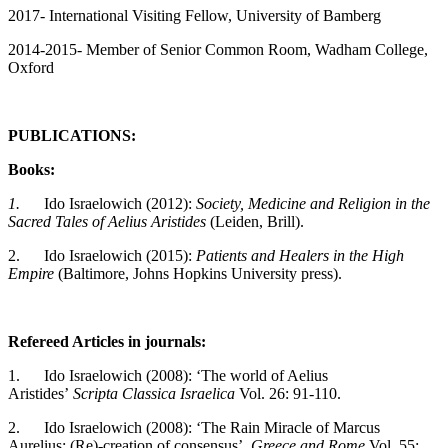
2017- International Visiting Fellow, University of Bamberg
2014-2015- Member of Senior Common Room, Wadham College,
Oxford
PUBLICATIONS:
Books:
1.
Ido Israelowich (2012):
Society, Medicine and Religion in the
Sacred Tales of Aelius Aristides
(Leiden, Brill).
2. Ido Israelowich (2015):
Patients and Healers in the High
Empire
(Baltimore, Johns Hopkins University press).
Refereed Articles in journals:
1. Ido Israelowich (2008): ‘The world of Aelius
Aristides’
Scripta Classica Israelica
Vol. 26: 91-110.
2. Ido Israelowich (2008): ‘The Rain Miracle of Marcus
Aurelius: (Re)-creation of consensus’,
Greece and Rome
Vol. 55: