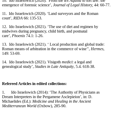
10. Ido Israelowich (2020). ‘From the l
ex Aquilia
to tort law: the
emergence of forensic science’,
Journal of Legal History,
44: 60-77.
11. Ido Israelowich (2020). ‘Land surveyors and the Roman
court’,
RIDA
66: 135-53.
12. Ido Israelowich (2021). ‘The use of diet and regimen by
midwives during pregnancy, child birth, and postnatal
care’,
Phoenix
74.1: 1-26.
13. Ido Israelowich (2021). ‘ Local production and global trade:
Roman means of arbitration in the commerce of wine’’,
Hermes
,
149: 53-69.
14. Ido Israelowich (2021). Visigoth
medici
: a legal and
genealogical study’,
Studies in Late Antiquity
, 5.4. 618-38.
Refereed Articles in edited collections:
1. Ido Israelowich (2014): ‘The Authority of Physicians as
Dream Interpreters in the Pergamene Asclepieion’, in: D.
Michaelides (Ed.):
Medicine and Healing in the Ancient
Mediterranean World
(Oxbow), 285-90.