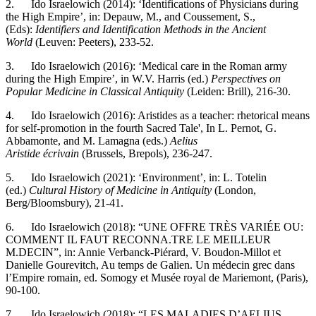
2. Ido Israelowich (2014): ‘Identifications of Physicians during
the High Empire’, in: Depauw, M., and Coussement, S.,
(Eds):
Identifiers and Identification Methods in the Ancient
World
(Leuven: Peeters), 233-52.
3. Ido Israelowich (2016): ‘Medical care in the Roman army
during the High Empire’, in W.V. Harris (ed.)
Perspectives on
Popular Medicine in Classical Antiquity
(Leiden: Brill), 216-30.
4. Ido Israelowich (2016): Aristides as a teacher: rhetorical means
for self-promotion in the fourth Sacred Tale', In L. Pernot, G.
Abbamonte, and M. Lamagna (eds.)
Aelius
Aristide
écrivain
(Brussels, Brepols), 236-247.
5. Ido Israelowich (2021): ‘Environment’, in: L. Totelin
(ed.)
Cultural History of Medicine in Antiquity
(London,
Berg/Bloomsbury), 21-41.
6. Ido Israelowich (2018): “UNE OFFRE TRÈS VARIÉE OU:
COMMENT IL FAUT RECONNA.TRE LE MEILLEUR
M.DECIN”, in: Annie Verbanck-Piérard, V. Boudon-Millot et
Danielle Gourevitch, Au temps de Galien. Un médecin grec dans
l’Empire romain, ed. Somogy et Musée royal de Mariemont, (Paris),
90-100.
7. Ido Israelowich (2018): “LES MALADIES D’AELIUS