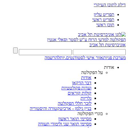
דילוג לתוכן העיקרי
תפריט עליון
תפריט ראשי
תוכן ראשי
הפקולטה למדעי הרוח
ע"ש לסטר וסאלי אנטין
אוניברסיטת תל אביב
מערכת פניות
אזור אישי לסטודנטים.יות
להרשמה
אודות
על הפקולטה
אודות
דבר הדקאן
ועדות פקולטטיות
קולות קוראים
גלריות
לזכר חללי הפקולטה
בניין גילמן - ארכיטקטורה והיסטוריה
בוגרי הפקולטה
מסיימי תואר ראשון
מסיימי תואר שני ולימודי תעודה