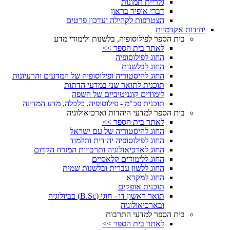
גלריית תמונות
דברי אופיר בראון
הצטרפות לקהילה ועדכון פרטים
יחידות אקדמיות
בית הספר לפילוסופיה, בלשנות ולימודי מדע
לאתר בית הספר >>
החוג לפילוסופיה
החוג לבלשנות
החוג להיסטוריה ופילוסופיה של המדעים והרעיונות
תוכנית לתואר שני במדעי הדתות
לימודים קוגניטיביים של השפה
תוכנית פכ"מ - פילוסופיה, כלכלה, מדע המדינה
בית הספר למדעי היהדות וארכיאולוגיה
לאתר בית הספר >>
החוג להיסטוריה של עם ישראל
החוג לפילוסופיה יהודית ותלמוד
החוג לארכיאולוגיה ותרבויות המזרח הקדום
החוג ללימודים קלאסיים
החוג ללשון עברית ובלשנות שמית
החוג למקרא
תוכנית אופקים
תואר ראשון דו - חוגי (B.Sc) בביולוגיה
ובארכיאולוגיה
בית הספר למדעי התרבות
לאתר בית הספר >>