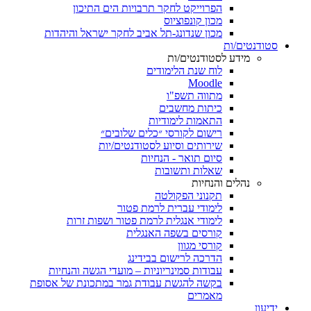
הפרוייקט לחקר תרבויות הים התיכון
מכון קונפוציוס
מכון שנדונג-תל אביב לחקר ישראל והיהדות
סטודנטים/ות
מידע לסטודנטים/ות
לוח שנת הלימודים
Moodle
מתווה תשפ"ו
כיתות מחשבים
התאמות לימודיות
רישום לקורסי ״כלים שלובים״
שירותים וסיוע לסטודנטים/יות
סיום תואר - הנחיות
שאלות ותשובות
נהלים והנחיות
תקנוני הפקולטה
לימודי עברית לרמת פטור
לימודי אנגלית לרמת פטור ושפות זרות
קורסים בשפה האנגלית
קורסי מגוון
הדרכה לרישום בבידינג
עבודות סמינריוניות – מועדי הגשה והנחיות
בקשה להגשת עבודת גמר במתכונת של אסופת
מאמרים
ידיעון