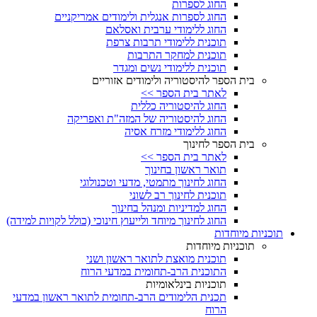
החוג לספרות
החוג לספרות אנגלית ולימודים אמריקניים
החוג ללימודי ערבית ואסלאם
תוכנית ללימודי תרבות צרפת
תוכנית למחקר התרבות
תוכנית ללימודי נשים ומגדר
בית הספר להיסטוריה ולימודים אזוריים
לאתר בית הספר >>
החוג להיסטוריה כללית
החוג להיסטוריה של המזה"ת ואפריקה
החוג ללימודי מזרח אסיה
בית הספר לחינוך
לאתר בית הספר >>
תואר ראשון בחינוך
החוג לחינוך מתמטי, מדעי וטכנולוגי
תוכנית לחינוך רב לשוני
החוג למדיניות ומנהל בחינוך
החוג לחינוך מיוחד ולייעוץ חינוכי (כולל לקויות למידה)
תוכניות מיוחדות
תוכניות מיוחדות
תוכנית מואצת לתואר ראשון ושני
התוכנית הרב-תחומית במדעי הרוח
תוכניות בינלאומיות
תכנית הלימודים הרב-תחומית לתואר ראשון במדעי
הרוח