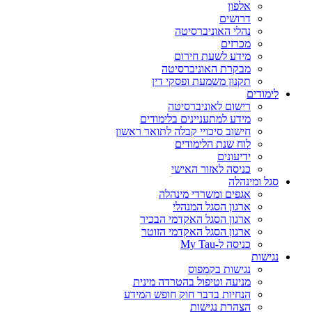
אלפון
דרושים
נהלי האוניברסיטה
מכרזים
מידע לשעת חירום
מבקרת האוניברסיטה
תקנון משמעת ופסקי דין
לימודים
רישום לאוניברסיטה
מידע למתעניינים בלימודים
חישוב סיכויי קבלה לתואר ראשון
לוח שנת הלימודים
ידיעונים
כניסה לאזור האישי
סגל ומינהלה
אגפים ומשרדי מינהלה
ארגון הסגל המנהלי
ארגון הסגל האקדמי הבכיר
ארגון הסגל האקדמי הזוטר
כניסה ל-My Tau
נגישות
נגישות בקמפוס
מניעה וטיפול בהטרדה מינית
הנחיות בדבר חוק חופש המידע
הצהרת נגישות