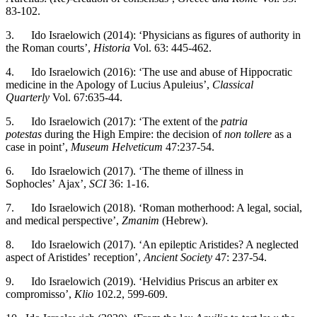
83-102.
3. Ido Israelowich (2014): ‘Physicians as figures of authority in
the Roman courts’,
Historia
Vol. 63: 445-462.
4. Ido Israelowich (2016): ‘The use and abuse of Hippocratic
medicine in the Apology of Lucius Apuleius’,
Classical
Quarterly
Vol. 67:635-44.
5. Ido Israelowich (2017): ‘The extent of the
patria
potestas
during the High Empire: the decision of
non tollere
as a
case in point’,
Museum Helveticum
47:237-54.
6. Ido Israelowich (2017). ‘The theme of illness in
Sophocles’ Ajax’,
SCI
36: 1-16.
7. Ido Israelowich (2018). ‘Roman motherhood: A legal, social,
and medical perspective’,
Zmanim
(Hebrew).
8. Ido Israelowich (2017). ‘An epileptic Aristides? A neglected
aspect of Aristides’ reception’,
Ancient Society
47: 237-54.
9. Ido Israelowich (2019). ‘Helvidius Priscus an arbiter ex
compromisso’,
Klio
102.2, 599-609.