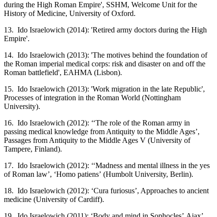
during the High Roman Empire', SSHM, Welcome Unit for the
History of Medicine, University of Oxford.
13. Ido Israelowich (2014): 'Retired army doctors during the High
Empire'.
14. Ido Israelowich (2013): 'The motives behind the foundation of
the Roman imperial medical corps: risk and disaster on and off the
Roman battlefield', EAHMA (Lisbon).
15. Ido Israelowich (2013): 'Work migration in the late Republic',
Processes of integration in the Roman World (Nottingham
University).
16. Ido Israelowich (2012): ‘‘The role of the Roman army in
passing medical knowledge from Antiquity to the Middle Ages’,
Passages from Antiquity to the Middle Ages V (University of
Tampere, Finland).
17. Ido Israelowich (2012): ‘‘Madness and mental illness in the yes
of Roman law’, ‘Homo patiens’ (Humbolt University, Berlin).
18. Ido Israelowich (2012): ‘Cura furiosus’, Approaches to ancient
medicine (University of Cardiff).
19. Ido Israelowich (2011): ‘Body and mind in Sophocles’ Ajax’,