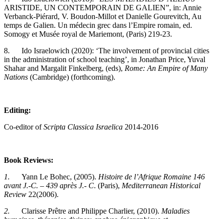
ARISTIDE, UN CONTEMPORAIN DE GALIEN”, in: Annie
Verbanck-Piérard, V. Boudon-Millot et Danielle Gourevitch, Au
temps de Galien. Un médecin grec dans l’Empire romain, ed.
Somogy et Musée royal de Mariemont, (Paris) 219-23.
8. Ido Israelowich (2020): ‘The involvement of provincial cities
in the administration of school teaching’, in Jonathan Price, Yuval
Shahar and Margalit Finkelberg, (eds),
Rome: An Empire of Many
Nations
(Cambridge) (forthcoming).
Editing:
Co-editor of
Scripta Classica Israelica
2014-2016
Book Reviews:
1.
Yann Le Bohec, (2005).
Histoire de l
’
Afrique Romaine 146
avant J.-C. – 439 apr
ès J.- C
. (Paris),
Mediterranean Historical
Review
22(2006).
2.
Clarisse Prêtre and Philippe Charlier, (2010).
Maladies