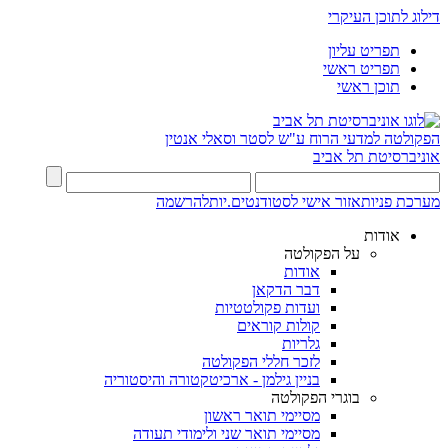
דילוג לתוכן העיקרי
תפריט עליון
תפריט ראשי
תוכן ראשי
הפקולטה למדעי הרוח
ע"ש לסטר וסאלי אנטין
אוניברסיטת תל אביב
מערכת פניות
אזור אישי לסטודנטים.יות
להרשמה
אודות
על הפקולטה
אודות
דבר הדקאן
ועדות פקולטטיות
קולות קוראים
גלריות
לזכר חללי הפקולטה
בניין גילמן - ארכיטקטורה והיסטוריה
בוגרי הפקולטה
מסיימי תואר ראשון
מסיימי תואר שני ולימודי תעודה