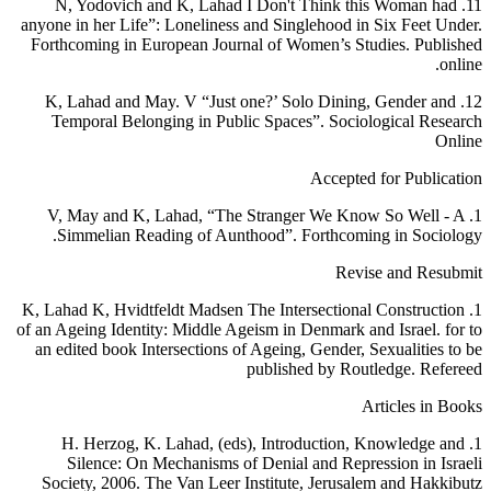
11. N, Yodovich and K, Lahad I Don't Think this Woman had
anyone in her Life”: Loneliness and Singlehood in Six Feet Under.
Forthcoming in European Journal of Women’s Studies. Published
online.
12. K, Lahad and May. V “Just one?’ Solo Dining, Gender and
Temporal Belonging in Public Spaces”. Sociological Research
Online
Accepted for Publication
1. V, May and K, Lahad, “The Stranger We Know So Well - A
Simmelian Reading of Aunthood”. Forthcoming in Sociology.
Revise and Resubmit
1. K, Lahad K, Hvidtfeldt Madsen The Intersectional Construction
of an Ageing Identity: Middle Ageism in Denmark and Israel. for to
an edited book Intersections of Ageing, Gender, Sexualities to be
published by Routledge. Refereed
Articles in Books
1. H. Herzog, K. Lahad, (eds), Introduction, Knowledge and
Silence: On Mechanisms of Denial and Repression in Israeli
Society, 2006. The Van Leer Institute, Jerusalem and Hakkibutz