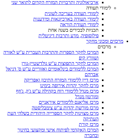
ארכיאולוגיה ותרבויות המזרח הקדום לתואר שני
לימודי תעודה
לימודי תעודה בעריכה לשונית
לימודי תעודה בארכיונאות ומידענות
לימודי תעודת הוראה
תכניות לבכירים בשנה אחת
פילוסופיה, מדע ותרבות דיגיטלית
מרכזים ומכוני מחקר
מרכזים
המרכז לחקר הספרות והתרבות העברית ע"ש לאורה
ושוורץ קיפ
המרכז לחקר התפוצות ע"ש גולדשטיין-גורן
המרכז ללימודים בינלאומיים ואזוריים ע"ש ס' דניאל
אברהם
מרכז דיין ללימודי המזרח התיכון ואפריקה
מרכז לחקר יהדות אירופה בימינו
מרכז מנדל ללימודי רוח בקהילה ע"ש ג'ק, ג'וזף
ומורטון מנדל
מרכז אליאנס ללימודים איראניים
מרכז מורשת יהדות ע"ש צימבליסטה
מרכז מצוינות לחקר הספרייה היהודית בשלהי העת
העתיקה
מרכז קורת
המרכז האקדמי לפיתוח אישי ומקצועי בחינוך
ובחברה