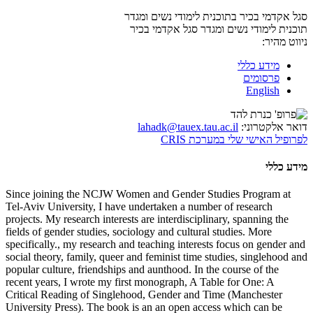
סגל אקדמי בכיר בתוכנית לימודי נשים ומגדר
תוכנית לימודי נשים ומגדר
סגל אקדמי בכיר
ניווט מהיר:
מידע כללי
פרסומים
English
דואר אלקטרוני:
lahadk@tauex.tau.ac.il
לפרופיל האישי שלי במערכת CRIS
מידע כללי
Since joining the NCJW Women and Gender Studies Program at
Tel-Aviv University, I have undertaken a number of research
projects. My research interests are interdisciplinary, spanning the
fields of gender studies, sociology and cultural studies. More
specifically., my research and teaching interests focus on gender and
social theory, family, queer and feminist time studies, singlehood and
popular culture, friendships and aunthood. In the course of the
recent years, I wrote my first monograph, A Table for One: A
Critical Reading of Singlehood, Gender and Time (Manchester
University Press). The book is an an open access which can be