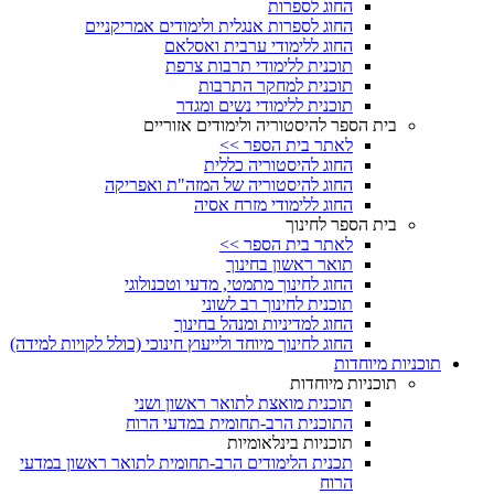
החוג לספרות
החוג לספרות אנגלית ולימודים אמריקניים
החוג ללימודי ערבית ואסלאם
תוכנית ללימודי תרבות צרפת
תוכנית למחקר התרבות
תוכנית ללימודי נשים ומגדר
בית הספר להיסטוריה ולימודים אזוריים
לאתר בית הספר >>
החוג להיסטוריה כללית
החוג להיסטוריה של המזה"ת ואפריקה
החוג ללימודי מזרח אסיה
בית הספר לחינוך
לאתר בית הספר >>
תואר ראשון בחינוך
החוג לחינוך מתמטי, מדעי וטכנולוגי
תוכנית לחינוך רב לשוני
החוג למדיניות ומנהל בחינוך
החוג לחינוך מיוחד ולייעוץ חינוכי (כולל לקויות למידה)
תוכניות מיוחדות
תוכניות מיוחדות
תוכנית מואצת לתואר ראשון ושני
התוכנית הרב-תחומית במדעי הרוח
תוכניות בינלאומיות
תכנית הלימודים הרב-תחומית לתואר ראשון במדעי
הרוח