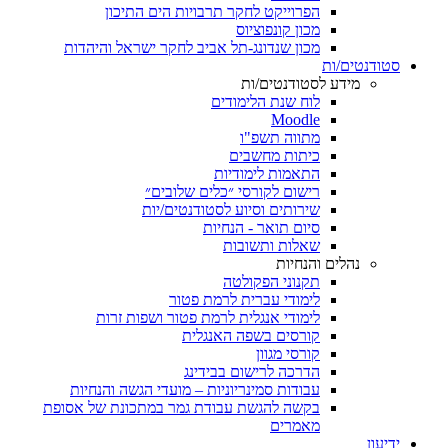
הפרוייקט לחקר תרבויות הים התיכון
מכון קונפוציוס
מכון שנדונג-תל אביב לחקר ישראל והיהדות
סטודנטים/ות
מידע לסטודנטים/ות
לוח שנת הלימודים
Moodle
מתווה תשפ"ו
כיתות מחשבים
התאמות לימודיות
רישום לקורסי ״כלים שלובים״
שירותים וסיוע לסטודנטים/יות
סיום תואר - הנחיות
שאלות ותשובות
נהלים והנחיות
תקנוני הפקולטה
לימודי עברית לרמת פטור
לימודי אנגלית לרמת פטור ושפות זרות
קורסים בשפה האנגלית
קורסי מגוון
הדרכה לרישום בבידינג
עבודות סמינריוניות – מועדי הגשה והנחיות
בקשה להגשת עבודת גמר במתכונת של אסופת
מאמרים
ידיעון