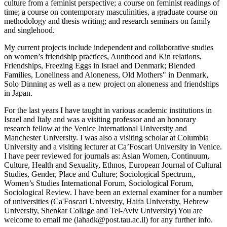
culture from a feminist perspective; a course on feminist readings of
time; a course on contemporary masculinities, a graduate course on
methodology and thesis writing; and research seminars on family
and singlehood.
My current projects include independent and collaborative studies
on women’s friendship practices, Aunthood and Kin relations,
Friendships, Freezing Eggs in Israel and Denmark; Blended
Families, Loneliness and Aloneness, Old Mothers" in Denmark,
Solo Dinning as well as a new project on aloneness and friendships
in Japan.
For the last years I have taught in various academic institutions in
Israel and Italy and was a visiting professor and an honorary
research fellow at the Venice International University and
Manchester University. I was also a visiting scholar at Columbia
University and a visiting lecturer at Ca’Foscari University in Venice.
I have peer reviewed for journals as​: Asian Women, Continuum,
Culture, Health and Sexuality, Ethnos, European Journal of Cultural
Studies, Gender, Place and Culture; Sociological Spectrum,,
Women’s Studies International Forum, Sociological Forum,
Sociological Review. I have been an external examiner for a number
of universities (Ca'Foscari University, Haifa University, Hebrew
University, Shenkar Collage and Tel-Aviv University) You are
welcome to email me (lahadk@post.tau.ac.il) for any further info.