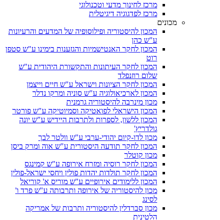
מרכז לחינוך מדעי וטכנולוגי
מרכז לפדגוגיה דיגיטלית
מכונים
המכון להיסטוריה ופילוסופיה של המדעים והרעיונות
ע"ש כהן
המכון לחקר האנטישמיות והגזענות בימינו ע"ש סטפן
רוט
המכון לחקר העיתונות והתקשורת היהודית ע"ש
שלום רוזנפלד
המכון לחקר הציונות וישראל ע"ש חיים וייצמן
המכון לארכיאולוגיה ע"ש סוניה ומרקו נדלר
מכון מינרבה להיסטוריה גרמנית
המכון הישראלי לפואטיקה וסמיוטיקה ע"ש פורטר
המכון ללשון, לספרות ולתרבות היידיש ע"ש יונה
גולדריץ'
מכון לדו-קיום יהודי-ערבי ע"ש וולטר לבך
המכון לחקר תודעה היסטורית ע"ש אוה ומרק ביסן
מכון קוטלר
המכון לחקר רוסיה ומזרח אירופה ע"ש קמינגס
המכון לחקר תולדות יהדות פולין ויחסי ישראל-פולין
המכון ללימודים אירופיים ע"ש מוריס א' קוריאל
מכון להיסטוריה של אירופה ותרבותה ע"ש פרד ו'
לסינג
מכון סברדלין להיסטוריה ותרבות של אמריקה
הלטינית