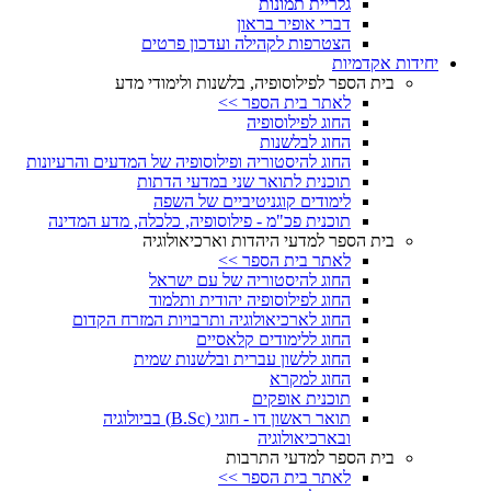
גלריית תמונות
דברי אופיר בראון
הצטרפות לקהילה ועדכון פרטים
יחידות אקדמיות
בית הספר לפילוסופיה, בלשנות ולימודי מדע
לאתר בית הספר >>
החוג לפילוסופיה
החוג לבלשנות
החוג להיסטוריה ופילוסופיה של המדעים והרעיונות
תוכנית לתואר שני במדעי הדתות
לימודים קוגניטיביים של השפה
תוכנית פכ"מ - פילוסופיה, כלכלה, מדע המדינה
בית הספר למדעי היהדות וארכיאולוגיה
לאתר בית הספר >>
החוג להיסטוריה של עם ישראל
החוג לפילוסופיה יהודית ותלמוד
החוג לארכיאולוגיה ותרבויות המזרח הקדום
החוג ללימודים קלאסיים
החוג ללשון עברית ובלשנות שמית
החוג למקרא
תוכנית אופקים
תואר ראשון דו - חוגי (B.Sc) בביולוגיה
ובארכיאולוגיה
בית הספר למדעי התרבות
לאתר בית הספר >>