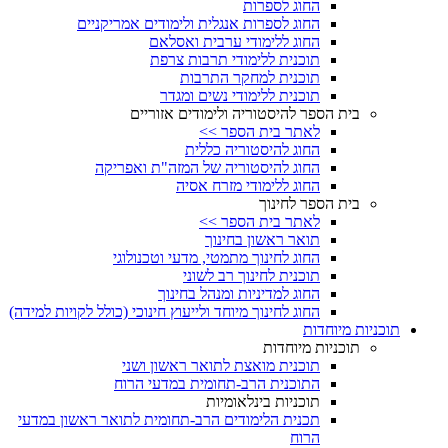
החוג לספרות
החוג לספרות אנגלית ולימודים אמריקניים
החוג ללימודי ערבית ואסלאם
תוכנית ללימודי תרבות צרפת
תוכנית למחקר התרבות
תוכנית ללימודי נשים ומגדר
בית הספר להיסטוריה ולימודים אזוריים
לאתר בית הספר >>
החוג להיסטוריה כללית
החוג להיסטוריה של המזה"ת ואפריקה
החוג ללימודי מזרח אסיה
בית הספר לחינוך
לאתר בית הספר >>
תואר ראשון בחינוך
החוג לחינוך מתמטי, מדעי וטכנולוגי
תוכנית לחינוך רב לשוני
החוג למדיניות ומנהל בחינוך
החוג לחינוך מיוחד ולייעוץ חינוכי (כולל לקויות למידה)
תוכניות מיוחדות
תוכניות מיוחדות
תוכנית מואצת לתואר ראשון ושני
התוכנית הרב-תחומית במדעי הרוח
תוכניות בינלאומיות
תכנית הלימודים הרב-תחומית לתואר ראשון במדעי
הרוח