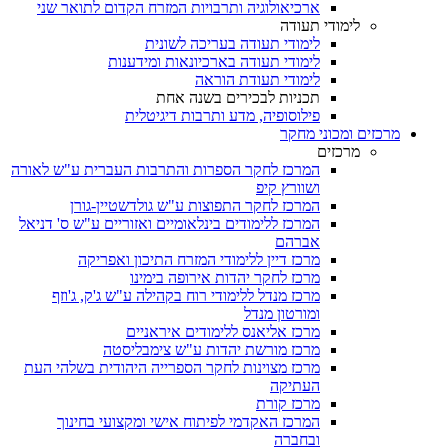
ארכיאולוגיה ותרבויות המזרח הקדום לתואר שני
לימודי תעודה
לימודי תעודה בעריכה לשונית
לימודי תעודה בארכיונאות ומידענות
לימודי תעודת הוראה
תכניות לבכירים בשנה אחת
פילוסופיה, מדע ותרבות דיגיטלית
מרכזים ומכוני מחקר
מרכזים
המרכז לחקר הספרות והתרבות העברית ע"ש לאורה
ושוורץ קיפ
המרכז לחקר התפוצות ע"ש גולדשטיין-גורן
המרכז ללימודים בינלאומיים ואזוריים ע"ש ס' דניאל
אברהם
מרכז דיין ללימודי המזרח התיכון ואפריקה
מרכז לחקר יהדות אירופה בימינו
מרכז מנדל ללימודי רוח בקהילה ע"ש ג'ק, ג'וזף
ומורטון מנדל
מרכז אליאנס ללימודים איראניים
מרכז מורשת יהדות ע"ש צימבליסטה
מרכז מצוינות לחקר הספרייה היהודית בשלהי העת
העתיקה
מרכז קורת
המרכז האקדמי לפיתוח אישי ומקצועי בחינוך
ובחברה