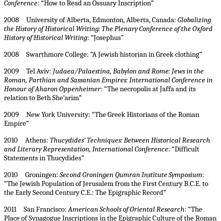
Conference
: “How to Read an Ossuary Inscription”
2008 University of Alberta, Edmonton, Alberta, Canada:
Globalizing
the History of Historical Writing: The Plenary Conference of the Oxford
History of Historical Writing
: “Josephus”
2008 Swarthmore College: “A Jewish historian in Greek clothing”
2009 Tel Aviv:
Judaea/Palaestina, Babylon and Rome: Jews in the
Roman, Parthian and Sassanian Empires: International Conference in
Honour of Aharon Oppenheimer
: “The necropolis at Jaffa and its
relation to Beth She‘arim”
2009 New York University: “The Greek Historians of the Roman
Empire”
2010 Athens:
Thucydides’ Techniques: Between Historical Research
and Literary Representation, International Conference
: “Difficult
Statements in Thucydides”
2010 Groningen:
Second Groningen Qumran Institute Symposium
:
“The Jewish Population of Jerusalem from the First Century B.C.E. to
the Early Second Century C.E.: The Epigraphic Record”
2011 San Francisco:
American Schools of Oriental Research
: “The
Place of Synagogue Inscriptions in the Epigraphic Culture of the Roman