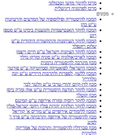
מרכז לחינוך מדעי וטכנולוגי
מרכז לפדגוגיה דיגיטלית
מכונים
המכון להיסטוריה ופילוסופיה של המדעים והרעיונות
ע"ש כהן
המכון לחקר האנטישמיות והגזענות בימינו ע"ש סטפן
רוט
המכון לחקר העיתונות והתקשורת היהודית ע"ש
שלום רוזנפלד
המכון לחקר הציונות וישראל ע"ש חיים וייצמן
המכון לארכיאולוגיה ע"ש סוניה ומרקו נדלר
מכון מינרבה להיסטוריה גרמנית
המכון הישראלי לפואטיקה וסמיוטיקה ע"ש פורטר
המכון ללשון, לספרות ולתרבות היידיש ע"ש יונה
גולדריץ'
מכון לדו-קיום יהודי-ערבי ע"ש וולטר לבך
המכון לחקר תודעה היסטורית ע"ש אוה ומרק ביסן
מכון קוטלר
המכון לחקר רוסיה ומזרח אירופה ע"ש קמינגס
המכון לחקר תולדות יהדות פולין ויחסי ישראל-פולין
המכון ללימודים אירופיים ע"ש מוריס א' קוריאל
מכון להיסטוריה של אירופה ותרבותה ע"ש פרד ו'
לסינג
מכון סברדלין להיסטוריה ותרבות של אמריקה
הלטינית