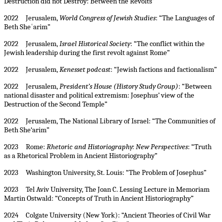
Destruction did not Destroy: Between the Revolts”
2022 Jerusalem,
World Congress of Jewish Studies
: “The Languages of
Beth Sheʿarim”
2022 Jerusalem,
Israel Historical Society
: “The conflict within the
Jewish leadership during the first revolt against Rome”
2022 Jerusalem,
Kenesset podcast
: “Jewish factions and factionalism”
2022 Jerusalem,
President’s House (History Study Group)
: “Between
national disaster and political extremism: Josephus’ view of the
Destruction of the Second Temple”
2022 Jerusalem, The National Library of Israel: “The Communities of
Beth She‘arim”
2023 Rome:
Rhetoric and Historiography: New Perspectives
: “Truth
as a Rhetorical Problem in Ancient Historiography”
2023 Washington University, St. Louis: “The Problem of Josephus”
2023 Tel Aviv University, The Joan C. Lessing Lecture in Memoriam
Martin Ostwald: “Concepts of Truth in Ancient Historiography”
2024 Colgate University (New York): “Ancient Theories of Civil War