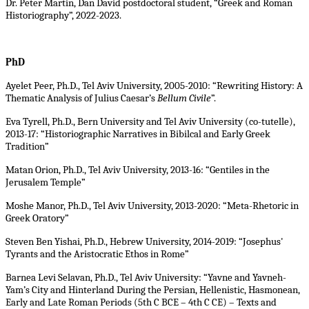
Dr. Peter Martin, Dan David postdoctoral student, “Greek and Roman
Historiography”, 2022-2023.
PhD
Ayelet Peer, Ph.D., Tel Aviv University, 2005-2010: “Rewriting History: A
Thematic Analysis of Julius Caesar’s
Bellum Civile
”.
Eva Tyrell, Ph.D., Bern University and Tel Aviv University (co-tutelle),
2013-17: “Historiographic Narratives in Bibilcal and Early Greek
Tradition”
Matan Orion, Ph.D., Tel Aviv University, 2013-16: “Gentiles in the
Jerusalem Temple”
Moshe Manor, Ph.D., Tel Aviv University, 2013-2020: “Meta-Rhetoric in
Greek Oratory”
Steven Ben Yishai, Ph.D., Hebrew University, 2014-2019: “Josephus'
Tyrants and the Aristocratic Ethos in Rome”
Barnea Levi Selavan, Ph.D., Tel Aviv University: “Yavne and Yavneh-
Yam’s City and Hinterland During the Persian, Hellenistic, Hasmonean,
Early and Late Roman Periods (5th C BCE – 4th C CE) – Texts and