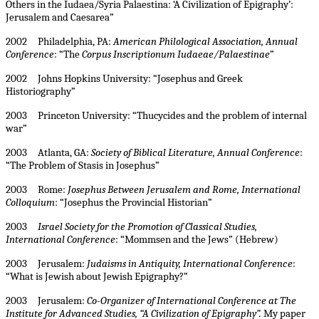
Others in the Iudaea/Syria Palaestina: ‘A Civilization of Epigraphy’:
Jerusalem and Caesarea”
2002 Philadelphia, PA:
American Philological Association, Annual
Conference
: “The
Corpus Inscriptionum Iudaeae/Palaestinae
”
2002 Johns Hopkins University: “Josephus and Greek
Historiography”
2003 Princeton University: “Thucycides and the problem of internal
war”
2003 Atlanta, GA:
Society of Biblical Literature, Annual Conference
:
“The Problem of Stasis in Josephus”
2003 Rome:
Josephus Between Jerusalem and Rome, International
Colloquium
: “Josephus the Provincial Historian”
2003
Israel Society for the Promotion of Classical Studies,
International Conference
: “Mommsen and the Jews” (Hebrew)
2003 Jerusalem:
Judaisms in Antiquity, International Conference
:
“What is Jewish about Jewish Epigraphy?”
2003 Jerusalem:
Co-Organizer of International Conference at The
Institute for Advanced Studies, “A Civilization of Epigraphy”.
My paper