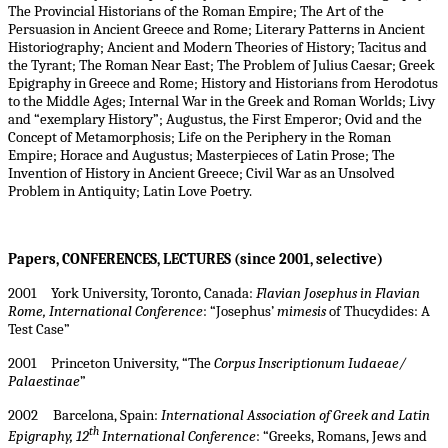
The Provincial Historians of the Roman Empire; The Art of the
Persuasion in Ancient Greece and Rome; Literary Patterns in Ancient
Historiography; Ancient and Modern Theories of History; Tacitus and
the Tyrant; The Roman Near East; The Problem of Julius Caesar; Greek
Epigraphy in Greece and Rome; History and Historians from Herodotus
to the Middle Ages; Internal War in the Greek and Roman Worlds; Livy
and “exemplary History”; Augustus, the First Emperor; Ovid and the
Concept of Metamorphosis; Life on the Periphery in the Roman
Empire; Horace and Augustus; Masterpieces of Latin Prose; The
Invention of History in Ancient Greece; Civil War as an Unsolved
Problem in Antiquity; Latin Love Poetry.
Papers, CONFERENCES, LECTURES (
since 2001, selective)
2001 York University, Toronto, Canada:
Flavian Josephus in Flavian
Rome, International Conference
: “Josephus’
mimesis
of Thucydides: A
Test Case”
2001 Princeton University, “The
Corpus Inscriptionum Iudaeae/
Palaestinae
”
2002 Barcelona, Spain:
International Association of Greek and Latin
th
Epigraphy, 12
International Conference
: “Greeks, Romans, Jews and