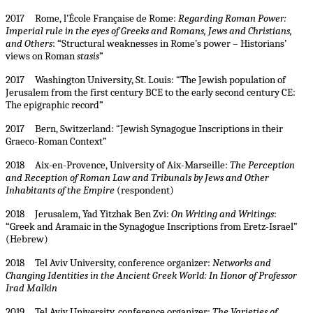
2017 Rome, l’École Française de Rome:
Regarding Roman Power:
Imperial rule in the eyes of Greeks and Romans, Jews and Christians,
and Others
: “Structural weaknesses in Rome’s power – Historians’
views on Roman
stasis
”
2017 Washington University, St. Louis: “The Jewish population of
Jerusalem from the first century BCE to the early second century CE:
The epigraphic record”
2017 Bern, Switzerland: “Jewish Synagogue Inscriptions in their
Graeco-Roman Context”
2018 Aix-en-Provence, University of Aix-Marseille:
The Perception
and Reception of Roman Law and Tribunals by Jews and Other
Inhabitants of the Empire
(respondent)
2018 Jerusalem, Yad Yitzhak Ben Zvi:
On Writing and Writings
:
“Greek and Aramaic in the Synagogue Inscriptions from Eretz-Israel”
(Hebrew)
2018 Tel Aviv University, conference organizer:
Networks and
Changing Identities in the Ancient Greek World: In Honor of Professor
Irad Malkin
2019 Tel Aviv University, conference organizer:
The Varieties of