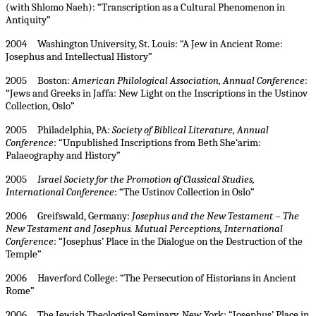
(with Shlomo Naeh): “Transcription as a Cultural Phenomenon in
Antiquity”
2004 Washington University, St. Louis: “A Jew in Ancient Rome:
Josephus and Intellectual History”
2005 Boston:
American Philological Association, Annual Conference
:
“Jews and Greeks in Jaffa: New Light on the Inscriptions in the Ustinov
Collection, Oslo”
2005 Philadelphia, PA:
Society of Biblical Literature, Annual
Conference
: “Unpublished Inscriptions from Beth She‘arim:
Palaeography and History”
2005
Israel
Society for the Promotion of Classical Studies,
International Conference
: “The Ustinov Collection in Oslo”
2006 Greifswald, Germany:
Josephus and the New Testament – The
New Testament and Josephus. Mutual Perceptions, International
Conference
: “
Josephus’ Place in the Dialogue on the Destruction of the
Temple”
2006 Haverford College: “The Persecution of Historians in Ancient
Rome”
2006 The Jewish Theological Seminary, New York: “Josephus’ Place in