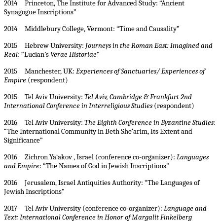
2014 Princeton, The Institute for Advanced Study: “Ancient
Synagogue Inscriptions”
2014 Middlebury College, Vermont: “Time and Causality”
2015 Hebrew University:
Journeys in the Roman East: Imagined and
Real
: “Lucian’s
Verae Historiae
”
2015 Manchester, UK:
Experiences of Sanctuaries/ Experiences of
Empire
(respondent)
2015 Tel Aviv University:
Tel Aviv, Cambridge & Frankfurt 2nd
International Conference in Interreligious Studies
(respondent)
2016 Tel Aviv University:
The Eighth Conference in Byzantine Studies
:
“The International Community in Beth She‘arim, Its Extent and
Significance”
2016 Zichron Ya‘akov , Israel (conference co-organizer):
Languages
and Empire
: “The Names of God in Jewish Inscriptions”
2016 Jerusalem, Israel Antiquities Authority: “The Languages of
Jewish Inscriptions”
2017 Tel Aviv University (conference co-organizer):
Language and
Text: International Conference in Honor of Margalit Finkelberg