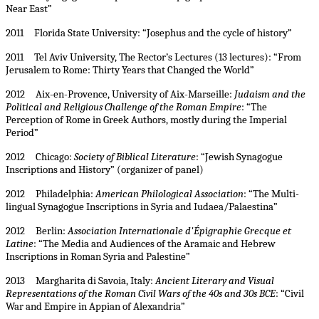
Near East”
2011 Florida State University: “Josephus and the cycle of history”
2011 Tel Aviv University, The Rector’s Lectures (13 lectures): “From
Jerusalem to Rome: Thirty Years that Changed the World”
2012 Aix-en-Provence, University of Aix-Marseille:
Judaism and the
Political and Religious Challenge of the Roman Empire
: “The
Perception of Rome in Greek Authors, mostly during the Imperial
Period”
2012 Chicago:
Society of Biblical Literature
: “Jewish Synagogue
Inscriptions and History” (organizer of panel)
2012 Philadelphia:
American Philological Association
: “The Multi-
lingual Synagogue Inscriptions in Syria and Iudaea/Palaestina”
2012 Berlin:
Association Internationale d'Épigraphie Grecque et
Latine
: “The Media and Audiences of the Aramaic and Hebrew
Inscriptions in Roman Syria and Palestine”
2013 Margharita di Savoia, Italy:
Ancient Literary and Visual
Representations of the Roman Civil Wars of the 40s and 30s BCE
: “Civil
War and Empire in Appian of Alexandria”