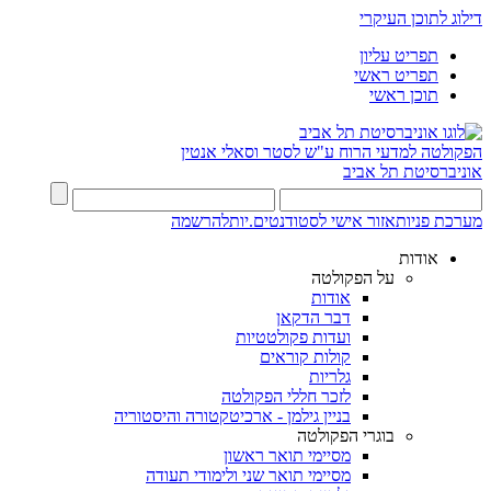
דילוג לתוכן העיקרי
תפריט עליון
תפריט ראשי
תוכן ראשי
הפקולטה למדעי הרוח
ע"ש לסטר וסאלי אנטין
אוניברסיטת תל אביב
מערכת פניות
אזור אישי לסטודנטים.יות
להרשמה
אודות
על הפקולטה
אודות
דבר הדקאן
ועדות פקולטטיות
קולות קוראים
גלריות
לזכר חללי הפקולטה
בניין גילמן - ארכיטקטורה והיסטוריה
בוגרי הפקולטה
מסיימי תואר ראשון
מסיימי תואר שני ולימודי תעודה