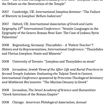
the Debate on the Destruction of the Temple”
2007 Cambridge, UK:
International Josephus Seminar
:
“The Failure
of Rhetoric in Josephus’
Bellum Iudaicum
”
2007 Oxford, UK:
International Association of Greek and Latin
th
Epigraphy, 13
International Conference
: “Semitic Languages in the
Epigraphy of the Graeco-Roman Near East: The Case of Judaea/Syria
Palaestina”
2008 Regensburg, Germany:
Thucydides – A ‘Violent Teacher’?:
History and its Representations, International Conference
: “Thucydides
and Flavius Josephus: Stasis and Mimesis”
2008 University of Toronto: “Josephus and Thucydides on
stasis
”
2008 Jerusalem:
Jewish Views of the After-Life and Burial Practices in
Second Temple Judaism: Evaluating the Talpiot Tomb in Context,
International Conference sponsored by Princeton Theological Seminary
and Mishkenot Sha’ananim
: “The Mariam Ossuary in Greek”
2008 Jerusalem,
The Israel Academy of Science and Humanities
:
“Greek historians of the Roman Empire”
2008 Chicago:
American Philological Association, Annual