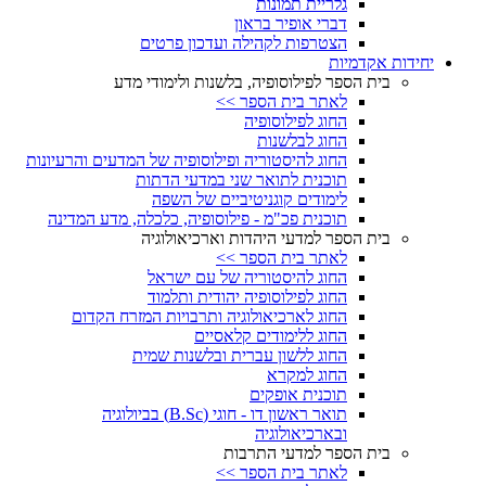
גלריית תמונות
דברי אופיר בראון
הצטרפות לקהילה ועדכון פרטים
יחידות אקדמיות
בית הספר לפילוסופיה, בלשנות ולימודי מדע
לאתר בית הספר >>
החוג לפילוסופיה
החוג לבלשנות
החוג להיסטוריה ופילוסופיה של המדעים והרעיונות
תוכנית לתואר שני במדעי הדתות
לימודים קוגניטיביים של השפה
תוכנית פכ"מ - פילוסופיה, כלכלה, מדע המדינה
בית הספר למדעי היהדות וארכיאולוגיה
לאתר בית הספר >>
החוג להיסטוריה של עם ישראל
החוג לפילוסופיה יהודית ותלמוד
החוג לארכיאולוגיה ותרבויות המזרח הקדום
החוג ללימודים קלאסיים
החוג ללשון עברית ובלשנות שמית
החוג למקרא
תוכנית אופקים
תואר ראשון דו - חוגי (B.Sc) בביולוגיה
ובארכיאולוגיה
בית הספר למדעי התרבות
לאתר בית הספר >>