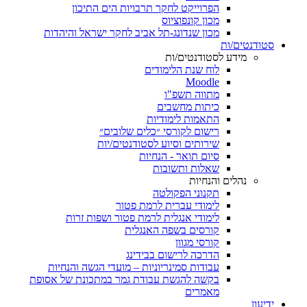
הפרוייקט לחקר תרבויות הים התיכון
מכון קונפוציוס
מכון שנדונג-תל אביב לחקר ישראל והיהדות
סטודנטים/ות
מידע לסטודנטים/ות
לוח שנת הלימודים
Moodle
מתווה תשפ"ו
כיתות מחשבים
התאמות לימודיות
רישום לקורסי ״כלים שלובים״
שירותים וסיוע לסטודנטים/יות
סיום תואר - הנחיות
שאלות ותשובות
נהלים והנחיות
תקנוני הפקולטה
לימודי עברית לרמת פטור
לימודי אנגלית לרמת פטור ושפות זרות
קורסים בשפה האנגלית
קורסי מגוון
הדרכה לרישום בבידינג
עבודות סמינריוניות – מועדי הגשה והנחיות
בקשה להגשת עבודת גמר במתכונת של אסופת
מאמרים
ידיעון