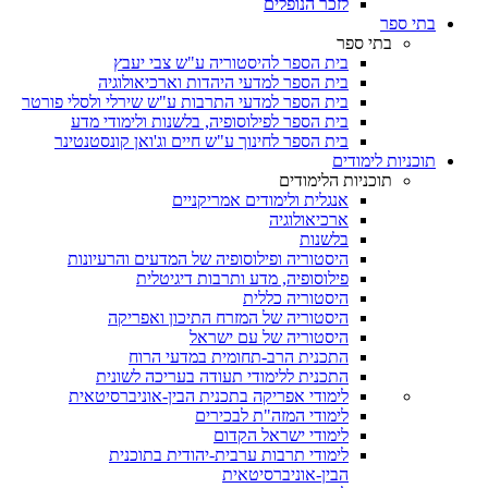
לזכר הנופלים
בתי ספר
בתי ספר
בית הספר להיסטוריה ע"ש צבי יעבץ
בית הספר למדעי היהדות וארכיאולוגיה
בית הספר למדעי התרבות ע"ש שירלי ולסלי פורטר
בית הספר לפילוסופיה, בלשנות ולימודי מדע
בית הספר לחינוך ע"ש חיים וג'ואן קונסטנטינר
תוכניות לימודים
תוכניות הלימודים
אנגלית ולימודים אמריקניים
ארכיאולוגיה
בלשנות
היסטוריה ופילוסופיה של המדעים והרעיונות
פילוסופיה, מדע ותרבות דיגיטלית
היסטוריה כללית
היסטוריה של המזרח התיכון ואפריקה
היסטוריה של עם ישראל
התכנית הרב-תחומית במדעי הרוח
התכנית ללימודי תעודה בעריכה לשונית
לימודי אפריקה בתכנית הבין-אוניברסיטאית
לימודי המזה"ת לבכירים
לימודי ישראל הקדום
לימודי תרבות ערבית-יהודית בתוכנית
הבין-אוניברסיטאית