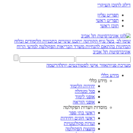
דילוג לתוכן העיקרי
תפריט עליון
תפריט ראשי
תוכן ראשי
שימו לב, בשל נגיף הקורונה ייתכנו שינויים בתכניות הלימודים ובלוח
הבחינות בהתאם להנחיות משרד הבריאות
הפקולטה למדעי הרוח
אוניברסיטת תל אביב
מערכת פניות
אזור אישי לסטודנטים.יות
להרשמה
מידע כללי
מידע כללי
יחידות הלימוד
סגל ומנהלה
אופני לימוד
אופני הוראה
מוסדות וועדות הפקולטה
ראשי בתי ספר
ראשי חוגים ויחידות
ועדות פקולטטיות
מועצת הפקולטה