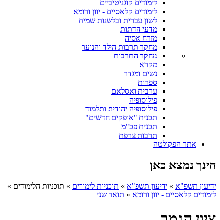
לימודים קוגניטיביים
לימודים קלאסיים - יוון ורומא
לשון עברית ובלשנות שמית
מדעי הדתות
מזרח אסיה
מחקר תרבות הילד והנוער
מחקר התרבות
מקרא
נשים ומגדר
ספרות
ערבית ואסלאם
פילוסופיה
פילוסופיה יהודית ותלמוד
תכנית "אופקים חדשים"
תכנית פכ"מ
תרבות צרפת
אתר הפקולטה
הינך נמצא כאן
ידיעון תשפ"א
»
ידיעון תשפ"א
»
תוכניות לימודים
»
תוכניות הלימודים
»
לימודים קלאסיים - יוון ורומא
»
תואר שני
ציון הגמר