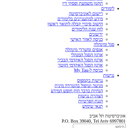
תקנון משמעת ופסקי דין
לימודים
רישום לאוניברסיטה
מידע למתעניינים בלימודים
חישוב סיכויי קבלה לתואר ראשון
לוח שנת הלימודים
ידיעונים
כניסה לאזור האישי
סגל ומינהלה
אגפים ומשרדי מינהלה
ארגון הסגל המנהלי
ארגון הסגל האקדמי הבכיר
ארגון הסגל האקדמי הזוטר
כניסה ל-My Tau
נגישות
נגישות בקמפוס
מניעה וטיפול בהטרדה מינית
הנחיות בדבר חוק חופש המידע
הצהרת נגישות
הגנת הפרטיות
תנאי שימוש
אוניברסיטת תל אביב
P.O. Box 39040, Tel Aviv 6997801