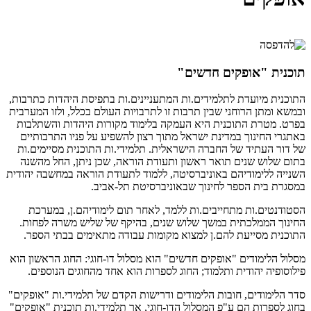
תוכנית "אופקים חדשים"
התוכנית מיועדת לתלמידים.ות המתעניינים.ות בתפיסת היהדות כתרבות,
ובמשא ומתן הרוחני שבין תרבות זו לתרבויות העולם בכלל, ולזו המערבית
בפרט. מטרת התוכנית היא העמקה בלימוד מקורות היהדות והשתלבות
באתגרי החינוך במדינת ישראל מתוך רצון להשפיע על פניו התרבותיים
של דור העתיד של החברה הישראלית. תלמידי.ות התוכנית מסיימים.ות
בתום שלוש שנים תואר ראשון ותעודת הוראה, שכן ניתן, החל מהשנה
השנייה ללימודיהם באוניברסיטה, ללמוד לתעודת הוראה במחשבה יהודית
במסגרת בית הספר לחינוך שבאוניברסיטת תל-אביב.
הסטודנטים.ות מתחייבים.ות ללמד, לאחר תום לימודיהם.ן, במערכת
החינוך הממלכתית במשך שלוש שנים, בהיקף של שליש משרה לפחות.
התוכנית מסייעת להם.ן למצוא מקומות עבודה מתאימים בבתי הספר.
מסלול הלימודים "אופקים חדשים" הוא מסלול דו-חוגי: החוג הראשון הוא
פילוסופיה יהודית ותלמוד; החוג לספרות הוא אחד מהחוגים הנוספים.
סדר הלימודים, חובות הלימודים ודרישות הקדם של תלמידי.ות "אופקים"
בחוג לספרות הם ע"פ המסלול הדו-חוגי, אך תלמידי.ות תוכנית "אופקים"