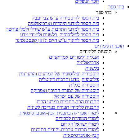
לזכר הנופלים
בתי ספר
בתי ספר
בית הספר להיסטוריה ע"ש צבי יעבץ
בית הספר למדעי היהדות וארכיאולוגיה
בית הספר למדעי התרבות ע"ש שירלי ולסלי פורטר
בית הספר לפילוסופיה, בלשנות ולימודי מדע
בית הספר לחינוך ע"ש חיים וג'ואן קונסטנטינר
תוכניות לימודים
תוכניות הלימודים
אנגלית ולימודים אמריקניים
ארכיאולוגיה
בלשנות
היסטוריה ופילוסופיה של המדעים והרעיונות
פילוסופיה, מדע ותרבות דיגיטלית
היסטוריה כללית
היסטוריה של המזרח התיכון ואפריקה
היסטוריה של עם ישראל
התכנית הרב-תחומית במדעי הרוח
התכנית ללימודי תעודה בעריכה לשונית
לימודי אפריקה בתכנית הבין-אוניברסיטאית
לימודי המזה"ת לבכירים
לימודי ישראל הקדום
לימודי תרבות ערבית-יהודית בתוכנית
הבין-אוניברסיטאית