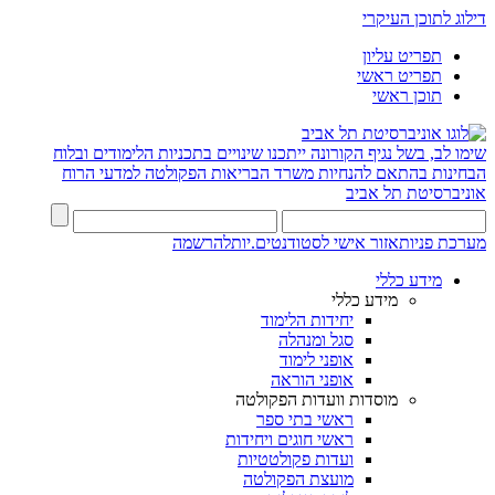
דילוג לתוכן העיקרי
תפריט עליון
תפריט ראשי
תוכן ראשי
שימו לב, בשל נגיף הקורונה ייתכנו שינויים בתכניות הלימודים ובלוח
הבחינות בהתאם להנחיות משרד הבריאות
הפקולטה למדעי הרוח
אוניברסיטת תל אביב
מערכת פניות
אזור אישי לסטודנטים.יות
להרשמה
מידע כללי
מידע כללי
יחידות הלימוד
סגל ומנהלה
אופני לימוד
אופני הוראה
מוסדות וועדות הפקולטה
ראשי בתי ספר
ראשי חוגים ויחידות
ועדות פקולטטיות
מועצת הפקולטה