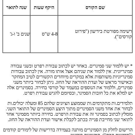
שם הקורס
היקף שעות
שנה לתואר
רשימה מפורטת בידיעון ("פירוט
4-8 ש"ס
שנים ב' ו-ג'
קורסים").
* יש ללמוד שני סמינרים. באחד יש לכתוב עבודת רפרט ובשני עבודה
סמינריונית. אין ללמוד את שניהם אצל אותו מורה. אין לכתוב עבודות
סמינריוניות משותפות אלא במקרים מיוחדים הקשורים לטיב המחקר
ובאישור מראש של ועדת ההוראה של החוג. ניתן לבחור ביותר משני
סמינרים, וללמוד את הנוספים במעמד של קורסי בחירה. בסמינרים אלה
יש למלא את כל חובות הסמינר, ובסיומם להגיש עבודת רפרט.
תלמידים.ות מתקדמים.ות שממוצע הציונים שלהם 85 ומעלה יכולים.ות
לבחור את אחד משני הסמינרים מתוך היצע הסמינרים של התואר השני.
מומלץ לכתוב בסמינר זה את עבודת הרפרט. בחירה ביותר מסמינר אחד
לתואר שני מחייבת פנייה בכתב לקבלת אישור ועדת ההוראה של החוג.
הרישום לחלק מן הסמינרים מותנה בעמידה בדרישות של לימודים קודמים