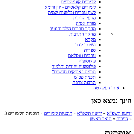
לימודים קוגניטיביים
לימודים קלאסיים - יוון ורומא
לשון עברית ובלשנות שמית
מדעי הדתות
מזרח אסיה
מחקר תרבות הילד והנוער
מחקר התרבות
מקרא
נשים ומגדר
ספרות
ערבית ואסלאם
פילוסופיה
פילוסופיה יהודית ותלמוד
תכנית "אופקים חדשים"
תכנית פכ"מ
תרבות צרפת
אתר הפקולטה
הינך נמצא כאן
ידיעון תשפ"א
»
ידיעון תשפ"א
»
תוכניות לימודים
»
תוכניות הלימודים 3
»
ספרות
»
תואר ראשון
אופקים