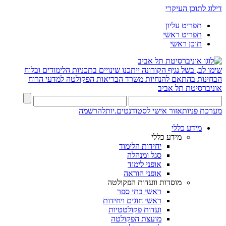
דילוג לתוכן העיקרי
תפריט עליון
תפריט ראשי
תוכן ראשי
שימו לב, בשל נגיף הקורונה ייתכנו שינויים בתכניות הלימודים ובלוח
הבחינות בהתאם להנחיות משרד הבריאות
הפקולטה למדעי הרוח
אוניברסיטת תל אביב
מערכת פניות
אזור אישי לסטודנטים.יות
להרשמה
מידע כללי
מידע כללי
יחידות הלימוד
סגל ומנהלה
אופני לימוד
אופני הוראה
מוסדות וועדות הפקולטה
ראשי בתי ספר
ראשי חוגים ויחידות
ועדות פקולטטיות
מועצת הפקולטה