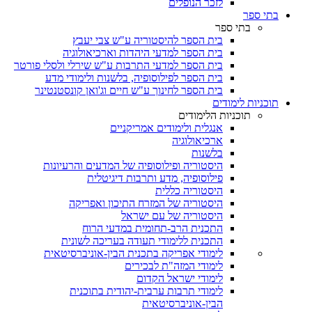
לזכר הנופלים
בתי ספר
בתי ספר
בית הספר להיסטוריה ע"ש צבי יעבץ
בית הספר למדעי היהדות וארכיאולוגיה
בית הספר למדעי התרבות ע"ש שירלי ולסלי פורטר
בית הספר לפילוסופיה, בלשנות ולימודי מדע
בית הספר לחינוך ע"ש חיים וג'ואן קונסטנטינר
תוכניות לימודים
תוכניות הלימודים
אנגלית ולימודים אמריקניים
ארכיאולוגיה
בלשנות
היסטוריה ופילוסופיה של המדעים והרעיונות
פילוסופיה, מדע ותרבות דיגיטלית
היסטוריה כללית
היסטוריה של המזרח התיכון ואפריקה
היסטוריה של עם ישראל
התכנית הרב-תחומית במדעי הרוח
התכנית ללימודי תעודה בעריכה לשונית
לימודי אפריקה בתכנית הבין-אוניברסיטאית
לימודי המזה"ת לבכירים
לימודי ישראל הקדום
לימודי תרבות ערבית-יהודית בתוכנית
הבין-אוניברסיטאית