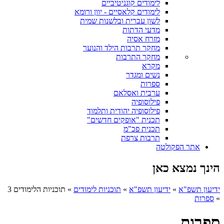
לימודים קוגניטיביים
לימודים קלאסיים - יוון ורומא
לשון עברית ובלשנות שמית
מדעי הדתות
מזרח אסיה
מחקר תרבות הילד והנוער
מחקר התרבות
מקרא
נשים ומגדר
ספרות
ערבית ואסלאם
פילוסופיה
פילוסופיה יהודית ותלמוד
תכנית "אופקים חדשים"
תכנית פכ"מ
תרבות צרפת
אתר הפקולטה
הינך נמצא כאן
ידיעון תשפ"א
»
ידיעון תשפ"א
»
תוכניות לימודים
»
תוכניות הלימודים 3
»
ספרות
ספרות